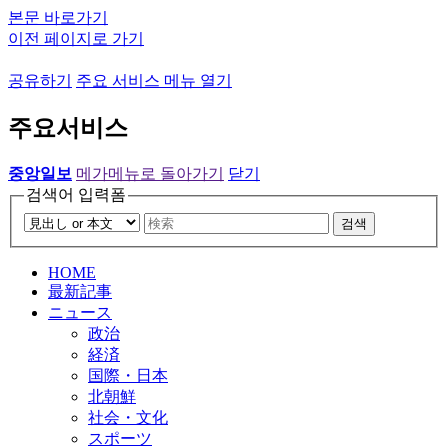
본문 바로가기
이전 페이지로 가기
공유하기
주요 서비스 메뉴 열기
주요서비스
중앙일보
메가메뉴로 돌아가기
닫기
검색어 입력폼
검색
HOME
最新記事
ニュース
政治
経済
国際・日本
北朝鮮
社会・文化
スポーツ