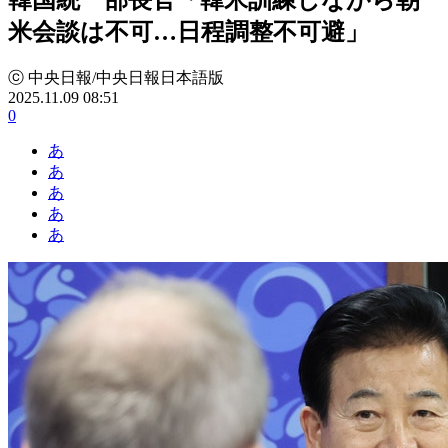
米会談は不可…日程調整不可避」
ⓒ 中央日報/中央日報日本語版
2025.11.09 08:51
0
あ
あ
あ
あ
あ