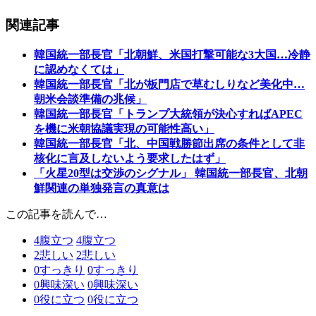
関連記事
韓国統一部長官「北朝鮮、米国打撃可能な3大国…冷静
に認めなくては」
韓国統一部長官「北が板門店で草むしりなど美化中…
朝米会談準備の兆候」
韓国統一部長官「トランプ大統領が決心すればAPEC
を機に米朝協議実現の可能性高い」
韓国統一部長官「北、中国戦勝節出席の条件として非
核化に言及しないよう要求したはず」
「火星20型は交渉のシグナル」 韓国統一部長官、北朝
鮮関連の単独発言の真意は
この記事を読んで…
4
腹立つ
4
腹立つ
2
悲しい
2
悲しい
0
すっきり
0
すっきり
0
興味深い
0
興味深い
0
役に立つ
0
役に立つ