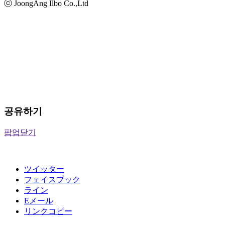
ⓒ JoongAng Ilbo Co.,Ltd
공유하기
팝업닫기
ツイッター
フェイスブック
ライン
Eメール
リンクコピー