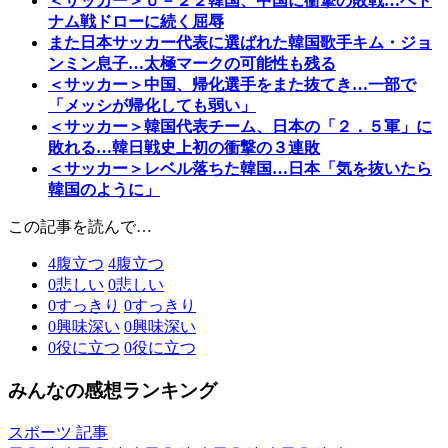
＜サッカー＞Ｕ－２２韓国、中国に衝撃の敗戦…ベト
ナム戦ドローに続く屈辱
また日本サッカー代表に選ばれた韓国歌手キム・ジョ
ンミン息子…太極マークの可能性も残る
＜サッカー＞中国、帰化選手をまた抜てき…一部で
「メッシが帰化しても弱い」
＜サッカー＞韓国代表チーム、日本の「２．５軍」に
敗れる…韓日戦史上初の衝撃の３連敗
＜サッカー＞レベル落ちた韓国…日本「気を抜いたら
韓国のように」
この記事を読んで…
4
腹立つ
4
腹立つ
0
悲しい
0
悲しい
0
すっきり
0
すっきり
0
興味深い
0
興味深い
0
役に立つ
0
役に立つ
みんなの感想ランキング
スポーツ 記事