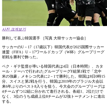
사진 크게보기
勝利して喜ぶ韓国選手 ［写真 大韓サッカー協会］
サッカーのU－17（17歳以下）韓国代表が2025国際サッカー
連盟（FIFA）U－17ワールドカップ（W杯）グループリーグ
初戦を勝利で飾った。
ペク・ギテ監督が率いる韓国代表は4日（日本時間）、カタ
ール・ドーハで行われたグループリーグF組第1戦で「北中
米の強豪」メキシコ代表に2－1で勝利した。韓国は8日0時15
分、スイスと第2戦を行う。韓国は2019年のブラジル大会以
来6年ぶりのベスト8入りを狙う。今大会のグループリーグは
4チームずつ12組に分かれて進行される。各組1、2位だけで
なく、3位のうち成績上位8チームが32強トーナメントに進出
する。