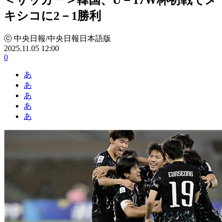
キシコに2－1勝利
ⓒ 中央日報/中央日報日本語版
2025.11.05 12:00
0
あ
あ
あ
あ
あ