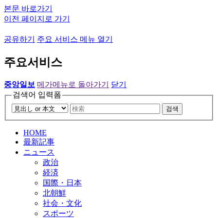
본문 바로가기
이전 페이지로 가기
공유하기
주요 서비스 메뉴 열기
주요서비스
중앙일보
메가메뉴로 돌아가기
닫기
검색어 입력폼
검색
HOME
最新記事
ニュース
政治
経済
国際・日本
北朝鮮
社会・文化
スポーツ