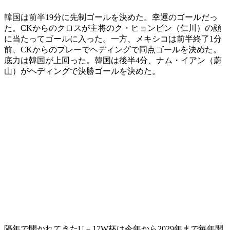
韓国は前半19分に先制ゴールを決めた。幸運のゴールだっ
た。CKからのクロスが主将のク・ヒョンビン（仁川）の顔
に当たってゴールに入った。一方、メキシコは前半終了1分
前、CKからのプレーでヘディングで同点ゴールを決めた。
底力は韓国が上回った。韓国は後半4分、ナム・イアン（蔚
山）がヘディングで決勝ゴールを決めた。
隔年で開かれてきたU－17W杯は今年から2029年まで毎年開