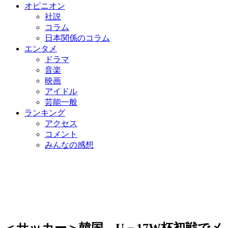
オピニオン
社説
コラム
日本関係のコラム
エンタメ
ドラマ
音楽
映画
アイドル
芸能一般
ランキング
アクセス
コメント
みんなの感想
＜サッカー＞韓国、U－17W杯初戦でメ