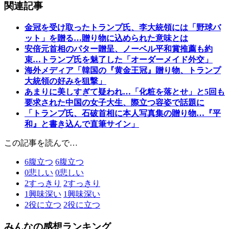
関連記事
金冠を受け取ったトランプ氏、李大統領には「野球バ
ット」を贈る…贈り物に込められた意味とは
安倍元首相のパター贈呈、ノーベル平和賞推薦も約
束…トランプ氏を魅了した「オーダーメイド外交」
海外メディア「韓国の『黄金王冠』贈り物、トランプ
大統領の好みを狙撃」
あまりに美しすぎて疑われ…「化粧を落とせ」と5回も
要求された中国の女子大生、際立つ容姿で話題に
「トランプ氏、石破首相に本人写真集の贈り物…『平
和』と書き込んで直筆サイン」
この記事を読んで…
6
腹立つ
6
腹立つ
0
悲しい
0
悲しい
2
すっきり
2
すっきり
1
興味深い
1
興味深い
2
役に立つ
2
役に立つ
みんなの感想ランキング