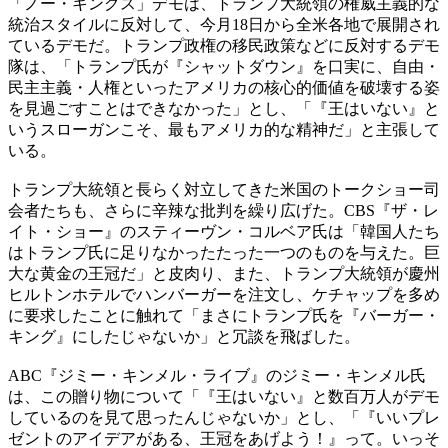
「ノー・キングス」デモは、トランプ大統領の権威主義的な
統治スタイルに反対して、今月18日から全米各地で展開され
ているデモだ。トランプ政権の移民政策などに反対するデモ
隊は、「トランプ氏が『シャットダウン』を口実に、自由・
民主主義・人権といったアメリカの核心的価値を破壊する姿
を見過ごすことはできなかった」とし、「『王はいない』と
いうスローガンこそ、最もアメリカ的な精神だ」と主張して
いる。
トランプ大統領と長らく対立してきた米国のトークショー司
会者たちも、さらに辛辣な批判を繰り広げた。CBS『ザ・レ
イト・ショー』のスティーヴン・コルベア氏は「韓国人たち
はトランプ氏に足りなかったたった一つのものを与えた。巨
大な黄金の王冠だ」と皮肉り、また、トランプ大統領が慶州
ヒルトンホテルでハンバーガーを注文し、ケチャップを多め
に要求したことに触れて「まさにトランプ氏を『バーガー・
キング』にしたじゃないか」と冗談を飛ばした。
ABC『ジミー・キンメル・ライブ』のジミー・キンメル氏
は、この贈り物について「『王はいない』と数百万人がデモ
しているのを見て思ったんじゃないか」とし、「『いいプレ
ゼントのアイデアがある、王冠をあげよう！』って。いっそ