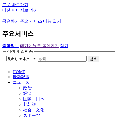
본문 바로가기
이전 페이지로 가기
공유하기
주요 서비스 메뉴 열기
주요서비스
중앙일보
메가메뉴로 돌아가기
닫기
검색어 입력폼
검색
HOME
最新記事
ニュース
政治
経済
国際・日本
北朝鮮
社会・文化
スポーツ