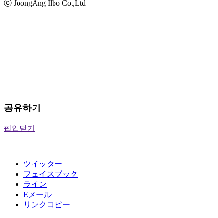
ⓒ JoongAng Ilbo Co.,Ltd
공유하기
팝업닫기
ツイッター
フェイスブック
ライン
Eメール
リンクコピー