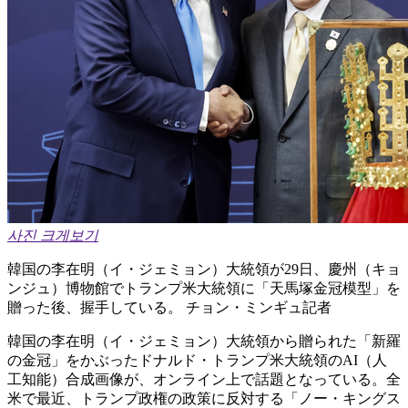
사진 크게보기
韓国の李在明（イ・ジェミョン）大統領が29日、慶州（キョ
ンジュ）博物館でトランプ米大統領に「天馬塚金冠模型」を
贈った後、握手している。 チョン・ミンギュ記者
韓国の李在明（イ・ジェミョン）大統領から贈られた「新羅
の金冠」をかぶったドナルド・トランプ米大統領のAI（人
工知能）合成画像が、オンライン上で話題となっている。全
米で最近、トランプ政権の政策に反対する「ノー・キングス