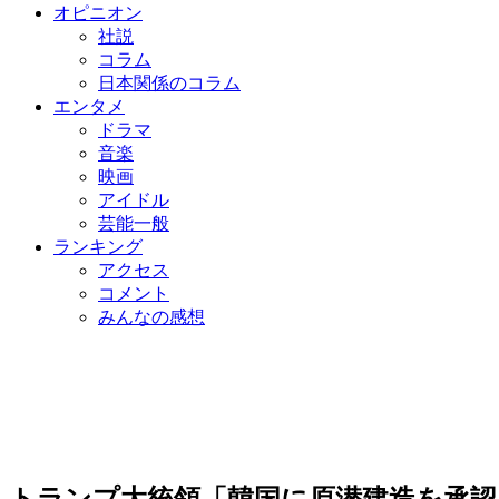
オピニオン
社説
コラム
日本関係のコラム
エンタメ
ドラマ
音楽
映画
アイドル
芸能一般
ランキング
アクセス
コメント
みんなの感想
トランプ大統領「韓国に原潜建造を承認