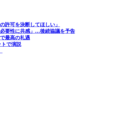
の許可を決断してほしい」
必要性に共感」…後続協議を予告
発で最高の礼遇
ットで演説
」