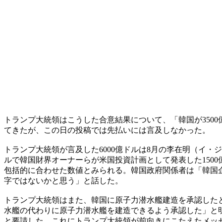
トランプ大統領はこうした合意結果について、「韓国が350
てきたが、この日の投稿では先払いには言及しなかった。
トランプ大統領が言及した6000億ドルは8月の李在明（イ・
ルで韓国財界オーナーらが米国投資計画として発表した150
包括的に合わせた数値とみられる。韓国政府関係者は「韓国企
字ではないかと思う」と話した。
トランプ大統領はまた、韓国に原子力潜水艦建造を承認した
水艦の代わりに原子力潜水艦を建造できるよう承認した」と
と要請した。これにトランプ大統領が前向きにこたえたメッ