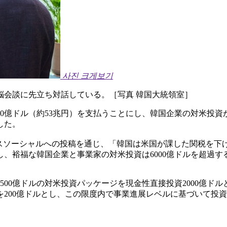
사진 크게보기
脳会談に先立ち対話している。［写真 韓国大統領室］
0億ドル（約53兆円）を支払うことにし、韓国企業の対米投資
した。
ースソーシャルへの投稿を通じ、「韓国は米国が課した関税を下げ
、裕福な韓国企業と事業家の対米投資は6000億ドルを超過す
00億ドルの対米投資パッケージを現金性直接投資2000億ドルと
を200億ドルとし、この限度内で事業進展レベルに基づいて投