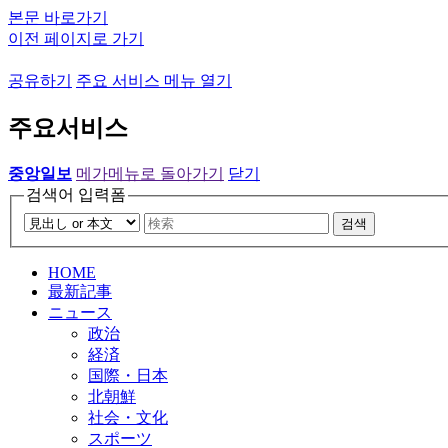
본문 바로가기
이전 페이지로 가기
공유하기
주요 서비스 메뉴 열기
주요서비스
중앙일보
메가메뉴로 돌아가기
닫기
검색어 입력폼
검색
HOME
最新記事
ニュース
政治
経済
国際・日本
北朝鮮
社会・文化
スポーツ