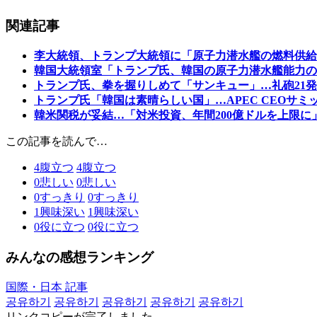
関連記事
李大統領、トランプ大統領に「原子力潜水艦の燃料供給
韓国大統領室「トランプ氏、韓国の原子力潜水艦能力の
トランプ氏、拳を握りしめて「サンキュー」…礼砲21
トランプ氏「韓国は素晴らしい国」…APEC CEOサミ
韓米関税が妥結…「対米投資、年間200億ドルを上限に
この記事を読んで…
4
腹立つ
4
腹立つ
0
悲しい
0
悲しい
0
すっきり
0
すっきり
1
興味深い
1
興味深い
0
役に立つ
0
役に立つ
みんなの感想ランキング
国際・日本 記事
공유하기
공유하기
공유하기
공유하기
공유하기
リンクコピーが完了しました。