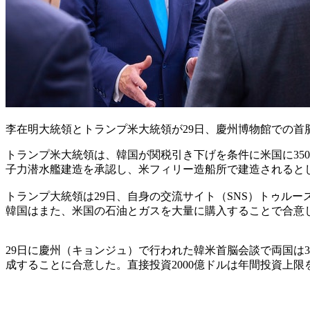
李在明大統領とトランプ米大統領が29日、慶州博物館での首
トランプ米大統領は、韓国が関税引き下げを条件に米国に350
子力潜水艦建造を承認し、米フィリー造船所で建造されると
トランプ大統領は29日、自身の交流サイト（SNS）トゥル
韓国はまた、米国の石油とガスを大量に購入することで合意し
29日に慶州（キョンジュ）で行われた韓米首脳会談で両国は35
成することに合意した。直接投資2000億ドルは年間投資上限