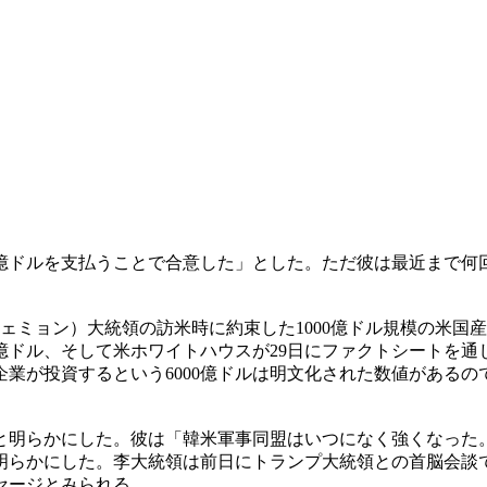
0億ドルを支払うことで合意した」とした。ただ彼は最近まで
ジェミョン）大統領の訪米時に約束した1000億ドル規模の米国
0億ドル、そして米ホワイトハウスが29日にファクトシートを
業が投資するという6000億ドルは明文化された数値がある
と明らかにした。彼は「韓米軍事同盟はいつになく強くなった
明らかにした。李大統領は前日にトランプ大統領との首脳会談
セージとみられる。