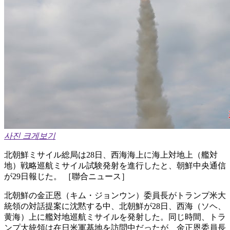
사진 크게보기
北朝鮮ミサイル総局は28日、西海海上に海上対地上（艦対
地）戦略巡航ミサイル試験発射を進行したと、朝鮮中央通信
が29日報じた。 ［聯合ニュース］
北朝鮮の金正恩（キム・ジョンウン）委員長がトランプ米大
統領の対話提案に沈黙する中、北朝鮮が28日、西海（ソヘ、
黄海）上に艦対地巡航ミサイルを発射した。同じ時間、トラ
ンプ大統領は在日米軍基地を訪問中だったが、金正恩委員長