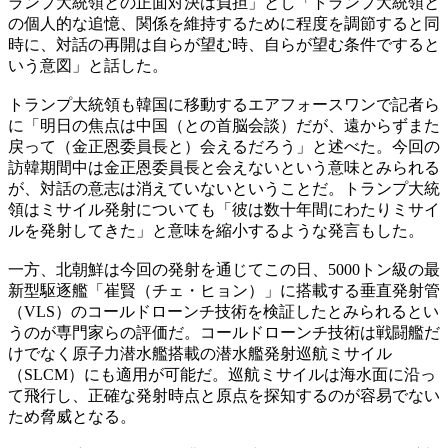
ランプ大統領との正面対決は負担」とし「トランプ大統領と
の個人的な追憶、関係を維持するために程度を調節すると同
時に、対話の再開は自らが望む時、自らが望む条件ですると
いう意図」と話した。
トランプ大統領も韓国に移動するエアフォースワンで記者ら
に「明日の焦点は中国（との首脳会談）だが、遠からずまた
戻って（金正恩委員長と）会えるだろう」と述べた。今回の
訪韓期間中は金正恩委員長と会えないという意味とみられる
が、対話の意志は消えていないということだ。トランプ大統
領はミサイル発射についても「彼は数十年間にわたりミサイ
ルを発射してきた」と意味を縮小するような発言もした。
一方、北朝鮮は今回の発射を通じてこの日、5000トン級の最
新型駆逐艦「崔賢（チェ・ヒョン）」に搭載する垂直発射管
（VLS）のコールドローンチ技術を検証したとみられるとい
うのが専門家らの評価だ。コールドローンチ技術は戦闘艦だ
けでなく原子力潜水艦搭載の潜水艦発射巡航ミサイル
（SLCM）にも適用が可能だ。巡航ミサイルは海水面に沿っ
て飛行し、正確な発射時点と原点を探知するのが容易でない
ため脅威となる。