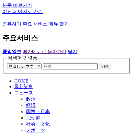
본문 바로가기
이전 페이지로 가기
공유하기
주요 서비스 메뉴 열기
주요서비스
중앙일보
메가메뉴로 돌아가기
닫기
검색어 입력폼
검색
HOME
最新記事
ニュース
政治
経済
国際・日本
北朝鮮
社会・文化
スポーツ