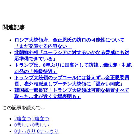
関連記事
ロシア大統領府、金正恩氏の訪ロの可能性について
「まだ発表する内容ない」
北朝鮮外相「ユーラシアに対するいかなる脅威にも対
応準備できている」
トランプ氏、8年ぶりに国賓として訪韓…儀仗隊・礼砲
21発の「特級待遇」
トランプ大統領のラブコールには答えず…金正恩委員
長、崔外相派遣しプーチン大統領に「温かい同志」
韓国統一部長官「トランプ大統領は可能な措置すべて
取った…北が近く立場表明も」
この記事を読んで…
2
腹立つ
2
腹立つ
0
悲しい
0
悲しい
0
すっきり
0
すっきり