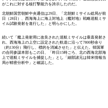
がこれに対する核打撃能力を誇示したのだ。
北朝鮮国営朝鮮中央通信は29日、「北朝鮮ミサイル総局が前
日（28日）、西海海上に海上対地上（艦対地）戦略巡航ミサ
イル試験発射を進行した」と明らかにした。
続いて「艦上発射用に改良された巡航ミサイルは垂直発射さ
れ、西海海上の上空に設定された軌道に沿って7800秒余り
（約130分）飛行し、標的を消滅させた」と伝えた。韓国軍
の合同参謀本部もこの日、「昨日15時ごろ、北の西海北部海
上で巡航ミサイルを捕捉した」とし「細部諸元は韓米情報当
局が精密分析中」と確認した。