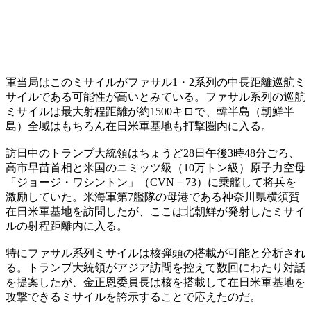
軍当局はこのミサイルがファサル1・2系列の中長距離巡航ミ
サイルである可能性が高いとみている。ファサル系列の巡航
ミサイルは最大射程距離が約1500キロで、韓半島（朝鮮半
島）全域はもちろん在日米軍基地も打撃圏内に入る。
訪日中のトランプ大統領はちょうど28日午後3時48分ごろ、
高市早苗首相と米国のニミッツ級（10万トン級）原子力空母
「ジョージ・ワシントン」（CVN－73）に乗艦して将兵を
激励していた。米海軍第7艦隊の母港である神奈川県横須賀
在日米軍基地を訪問したが、ここは北朝鮮が発射したミサイ
ルの射程距離内に入る。
特にファサル系列ミサイルは核弾頭の搭載が可能と分析され
る。トランプ大統領がアジア訪問を控えて数回にわたり対話
を提案したが、金正恩委員長は核を搭載して在日米軍基地を
攻撃できるミサイルを誇示することで応えたのだ。