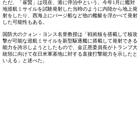
ただ、「崔賢」は現在、港に停泊中という。今年1月に艦対
地巡航ミサイルを試験発射した当時のように内陸から地上発
射をしたり、西海上にバージ船など他の艦艇を浮かべて発射
した可能性もある。
国防大のクォン・ヨンス名誉教授は「戦術核を搭載して核攻
撃が可能な巡航ミサイルを新型駆逐艦に搭載して発射できる
能力を誇示しようとしたもので、金正恩委員長がトランプ大
統領に向けて在日米軍基地に対する直接打撃能力を示したと
いえる」と述べた。