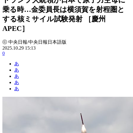
乗る時…金委員長は横須賀を射程圏と
する核ミサイル試験発射 ［慶州
APEC］
ⓒ 中央日報/中央日報日本語版
2025.10.29 15:13
0
あ
あ
あ
あ
あ