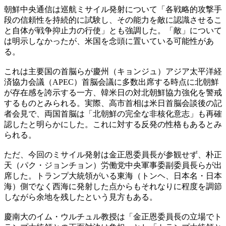
朝鮮中央通信は巡航ミサイル発射について「各戦略的攻撃手
段の信頼性を持続的に試験し、その能力を敵に認識させるこ
と自体が戦争抑止力の行使」とも強調した。「敵」について
は明示しなかったが、米国を念頭に置いている可能性があ
る。
これは主要国の首脳らが慶州（キョンジュ）アジア太平洋経
済協力会議（APEC）首脳会議に多数出席する時点に北朝鮮
が存在感を誇示する一方、韓米日の対北朝鮮協力強化を警戒
するものとみられる。実際、高市首相は米日首脳会談後の記
者会見で、両国首脳は「北朝鮮の完全な非核化意志」も再確
認したと明らかにした。これに対する反発の性格もあるとみ
られる。
ただ、今回のミサイル発射は金正恩委員長が参観せず、朴正
天（パク・ジョンチョン）労働党中央軍事委副委員長らが出
席した。トランプ大統領がいる東海（トンヘ、日本名・日本
海）側でなく西海に発射した点からもそれなりに程度を調節
しながら余地を残したという見方もある。
慶南大のイム・ウルチュル教授は「金正恩委員長の立場でト