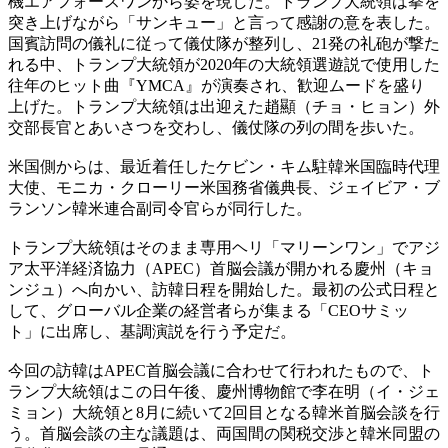
機エアフォースワンから姿を現した。トランプ大統領は拳を
突き上げながら「サンキュー」と言って感謝の意を表した。
国賓訪問の儀礼に従って儀仗隊が整列し、21発の礼砲が撃た
れる中、トランプ大統領が2020年の大統領選遊説で使用した
往年のヒット曲『YMCA』が演奏され、歓迎ムードを盛り
上げた。トランプ大統領は出迎えた趙顯（チョ・ヒョン）外
交部長官とあいさつを交わし、儀仗隊の列の間を歩いた。
米国側からは、最近着任したケビン・キム駐韓米国臨時代理
大使、モニカ・クローリー米国務省儀典長、ジェイビア・ブ
ランソン韓米連合副司令官らが同行した。
トランプ大統領はそのまま専用ヘリ「マリーンワン」でアジ
ア太平洋経済協力（APEC）首脳会議が開かれる慶州（キョ
ンジュ）へ向かい、訪韓日程を開始した。最初の公式日程と
して、グローバル企業の経営者らが集まる「CEOサミッ
ト」に出席し、基調演説を行う予定だ。
今回の訪韓はAPEC首脳会議に合わせて行われたもので、ト
ランプ大統領はこの日午後、慶州博物館で李在明（イ・ジェ
ミョン）大統領と8月に続いて2回目となる韓米首脳会談を行
う。首脳会談の主な議題は、両国間の関税交渉と韓米同盟の