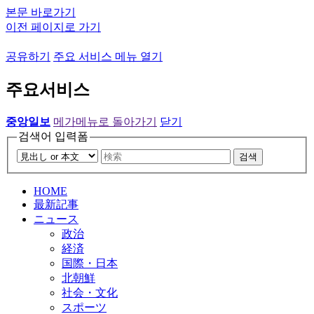
본문 바로가기
이전 페이지로 가기
공유하기
주요 서비스 메뉴 열기
주요서비스
중앙일보
메가메뉴로 돌아가기
닫기
검색어 입력폼
검색
HOME
最新記事
ニュース
政治
経済
国際・日本
北朝鮮
社会・文化
スポーツ