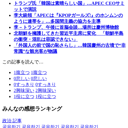
トランプ氏「韓国は素晴らしい国」…APEC CEOサミ
ットで演説
李大統領「APECは『KPOPガールズ!』のホンムンの
ように連帯を」…多国間主義の協力を主導
李－トランプ、午後に首脳会談…場所は慶州博物館
北朝鮮を擁護してきた習近平主席に変化 「朝鮮半島
の衝突・混乱は容認できない」
「外国人の前で国の恥さらし」…韓国慶州の古墳で“非
常識”な観光客が物議
この記事を読んで…
1
腹立つ
1
腹立つ
0
悲しい
0
悲しい
0
すっきり
0
すっきり
2
興味深い
2
興味深い
1
役に立つ
1
役に立つ
みんなの感想ランキング
政治 記事
공유하기
공유하기
공유하기
공유하기
공유하기