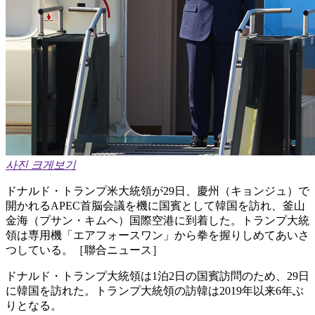
사진 크게보기
ドナルド・トランプ米大統領が29日、慶州（キョンジュ）で
開かれるAPEC首脳会議を機に国賓として韓国を訪れ、釜山
金海（プサン・キムヘ）国際空港に到着した。トランプ大統
領は専用機「エアフォースワン」から拳を握りしめてあいさ
つしている。［聯合ニュース］
ドナルド・トランプ大統領は1泊2日の国賓訪問のため、29日
に韓国を訪れた。トランプ大統領の訪韓は2019年以来6年ぶ
りとなる。