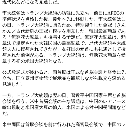
現代化などになる見通しだ。
李大統領はトランプ大統領の訪韓に先立ち、前日にAPECの
準備状況を点検した後、慶州へ先に移動した。李大統領はこ
の日、トランプ大統領に贈るため、特別製作した金冠（きん
かん／古代新羅の王冠）模型を用意した。韓国最高勲章であ
る「無窮花大勲章」も授与する予定だ。無窮花大勲章は、勲
章法で規定された大韓民国の最高勲章で、歴代大統領や大統
領夫人に授与されてきたが、友好国の元首にも礼遇として授
与された前例がある。トランプ大統領は、無窮花大勲章を受
章する初の米国大統領となる。
公式歓迎式が終わると、両首脳は正式な首脳会談と昼食に先
立ち、国立慶州博物館で展示品を観覧しながら親交を深める
見通しだ。
一方、トランプ大統領は翌30日、習近平中国国家主席と首脳
会談を行う。米中首脳会談の主な議題は、中国のレアアース
輸出規制と米国産大豆の輸入、米国による対中関税問題など
だ。
米中両国は首脳会談を前に行われた高官級会談で、中国のレ