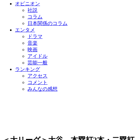
オピニオン
社説
コラム
日本関係のコラム
エンタメ
ドラマ
音楽
映画
アイドル
芸能一般
ランキング
アクセス
コメント
みんなの感想
＜大リーグ＞大谷、本塁打2本・二塁打