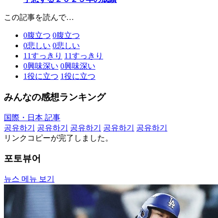
この記事を読んで…
0
腹立つ
0
腹立つ
0
悲しい
0
悲しい
11
すっきり
11
すっきり
0
興味深い
0
興味深い
1
役に立つ
1
役に立つ
みんなの感想ランキング
国際・日本 記事
공유하기
공유하기
공유하기
공유하기
공유하기
リンクコピーが完了しました。
포토뷰어
뉴스 메뉴 보기