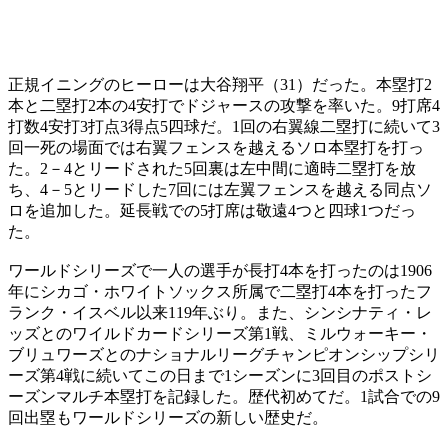
正規イニングのヒーローは大谷翔平（31）だった。本塁打2
本と二塁打2本の4安打でドジャースの攻撃を率いた。9打席4
打数4安打3打点3得点5四球だ。1回の右翼線二塁打に続いて3
回一死の場面では右翼フェンスを越えるソロ本塁打を打っ
た。2－4とリードされた5回裏は左中間に適時二塁打を放
ち、4－5とリードした7回には左翼フェンスを越える同点ソ
ロを追加した。延長戦での5打席は敬遠4つと四球1つだっ
た。
ワールドシリーズで一人の選手が長打4本を打ったのは1906
年にシカゴ・ホワイトソックス所属で二塁打4本を打ったフ
ランク・イスベル以来119年ぶり。また、シンシナティ・レ
ッズとのワイルドカードシリーズ第1戦、ミルウォーキー・
ブリュワーズとのナショナルリーグチャンピオンシップシリ
ーズ第4戦に続いてこの日まで1シーズンに3回目のポストシ
ーズンマルチ本塁打を記録した。歴代初めてだ。1試合での9
回出塁もワールドシリーズの新しい歴史だ。