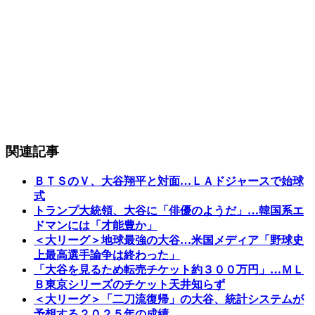
関連記事
ＢＴＳのＶ、大谷翔平と対面…ＬＡドジャースで始球
式
トランプ大統領、大谷に「俳優のようだ」…韓国系エ
ドマンには「才能豊か」
＜大リーグ＞地球最強の大谷…米国メディア「野球史
上最高選手論争は終わった」
「大谷を見るため転売チケット約３００万円」…ＭＬ
Ｂ東京シリーズのチケット天井知らず
＜大リーグ＞「二刀流復帰」の大谷、統計システムが
予想する２０２５年の成績