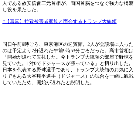
人である故安倍晋三元首相が、両国首脳をつなぐ強力な橋渡
し役を果たした。
#【写真】拉致被害者家族と面会するトランプ大統領
同日午前9時ごろ、東京港区の迎賓館。2人が会談場に入った
のは予定より7分遅れた午前9時53分ごろだった。高市首相は
「開始が遅れて失礼した。今トランプ大統領の部屋で野球を
見ていた。1対0でドジャースが勝っている」と切り出した。
日本を代表する野球選手であり、トランプ大統領のお気に入
りでもある大谷翔平選手（ドジャース）の試合を一緒に観戦
していたため、開始が遅れたと説明した。