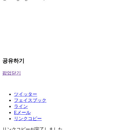
공유하기
팝업닫기
ツイッター
フェイスブック
ライン
Eメール
リンクコピー
リンクコピーが完了しました。