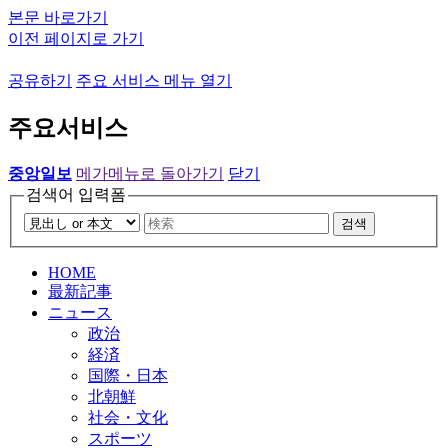
본문 바로가기
이전 페이지로 가기
공유하기
주요 서비스 메뉴 열기
주요서비스
중앙일보
메가메뉴로 돌아가기
닫기
검색어 입력폼
검색
HOME
最新記事
ニュース
政治
経済
国際・日本
北朝鮮
社会・文化
スポーツ