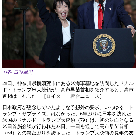
사진 크게보기
28日、神奈川県横須賀市にある米海軍基地を訪問したドナル
ド・トランプ米大統領が、高市早苗首相を紹介すると、高市
首相は一礼した。［ロイター＝聯合ニュース］
日本政府が懸念していたような予想外の要求、いわゆる「ト
ランプ・サプライズ」はなかった。6年ぶりに日本を訪れた
米国のドナルド・トランプ大統領（79）は、初の対面となる
米日首脳会談が行われた28日、一日を通して高市早苗首相
（64）との親密ぶりを誇示した。トランプ大統領の長年の友