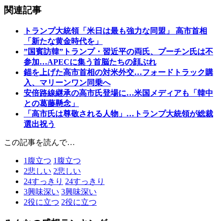
関連記事
トランプ大統領「米日は最も強力な同盟」 高市首相
「新たな黄金時代を」
”国賓訪韓”トランプ・習近平の両氏、プーチン氏は不
参加…APECに集う首脳たちの顔ぶれ
錨を上げた高市首相の対米外交…フォードトラック購
入、マリーンワン同乗へ
安倍路線継承の高市氏登場に…米国メディアも「韓中
との葛藤懸念」
「高市氏は尊敬される人物」…トランプ大統領が総裁
選出祝う
この記事を読んで…
1
腹立つ
1
腹立つ
2
悲しい
2
悲しい
24
すっきり
24
すっきり
3
興味深い
3
興味深い
2
役に立つ
2
役に立つ