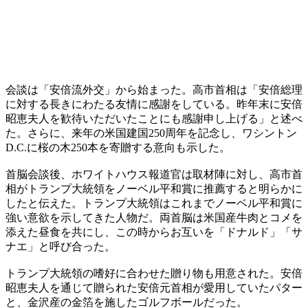
会談は「安倍流外交」から始まった。高市首相は「安倍総理
に対する長きにわたる友情に感謝をしている。昨年末に安倍
昭恵夫人を歓待いただいたことにも感謝申し上げる」と述べ
た。さらに、来年の米国建国250周年を記念し、ワシントン
D.C.に桜の木250本を寄贈する意向も示した。
首脳会談後、ホワイトハウス報道官は取材陣に対し、高市首
相がトランプ大統領をノーベル平和賞に推薦すると明らかに
したと伝えた。トランプ大統領はこれまでノーベル平和賞に
強い意欲を示してきた人物だ。両首脳は米国産牛肉とコメを
添えた昼食を共にし、この時からお互いを「ドナルド」「サ
ナエ」と呼び合った。
トランプ大統領の嗜好に合わせた贈り物も用意された。安倍
昭恵夫人を通じて贈られた安倍元首相が愛用していたパター
と、金沢産の金箔を施したゴルフボールだった。