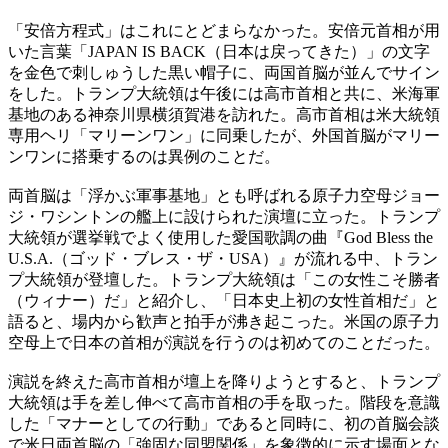
「安倍方程式」はこれにとどまらなかった。安倍元首相が用
いた言葉「JAPAN IS BACK（日本は戻ってきた）」の文字
を金色で刺しゅうした黒い帽子に、両国首脳が並んでサイン
をした。トランプ大統領は午後には高市首相と共に、米海軍
基地のある神奈川県横須賀港を訪れた。高市首相は米大統領
専用ヘリ「マリーンワン」に同乗したが、外国首脳がマリー
ンワンに搭乗するのは異例のことだ。
両首脳は「浮かぶ軍事基地」とも呼ばれる原子力空母ジョー
ジ・ワシントンの艦上に設けられた演壇に立った。トランプ
大統領が選挙戦でよく使用した愛国歌調の曲『God Bless the
U.S.A.（ゴッド・ブレス・ザ・USA）』が流れる中、トラン
プ大統領が登壇した。トランプ大統領は「この女性こそ勝者
（ウィナー）だ」と紹介し、「日本史上初の女性首相だ」と
語ると、場内から歓声と拍手が沸き起こった。米国の原子力
空母上で日本の首相が演説を行うのは初めてのことだった。
演説を終えた高市首相が壇上を降りようとすると、トランプ
大統領は手を差し伸べて高市首相の手を取った。階段を意識
した「マナーとしての行動」であると同時に、初の首脳会談
で米日両首脳の「強固な同盟関係」を象徴的に示す場面とな