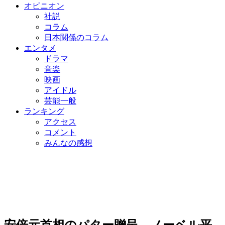
オピニオン
社説
コラム
日本関係のコラム
エンタメ
ドラマ
音楽
映画
アイドル
芸能一般
ランキング
アクセス
コメント
みんなの感想
安倍元首相のパター贈呈、ノーベル平