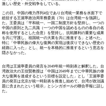
激しい歴史・外交戦争をしている。
この日、中国の権力序列4位であり台湾統一業務を水面下で
総括する王滬寧政治局常務委員（70）は台湾統一を強調し
た。王委員は「平和統一、一国二制度方針を堅持し、一つの
中国の原則と九二共識（一つの中国を認めるものの各自の名
称を使用するとした合意）を堅持し、抗戦勝利の重要な成果
を共に守護し、祖国統一の大業を共に推進する」と述べた。
特に「中華民族の偉大な復興の実現は後戻りできない歴史の
経路に入った」とし、統一を本格的に推進するという意志を
隠さなかった。
台湾は王滬寧委員の発言を2049年統一時刻表と解釈した。台
湾政治大の王信賢教授は「中国は2049年までに中華民族の偉
大な復興を達成するという目標を設定した」とし「王滬寧委
員の発言は北京が統一時刻表を推進し始めて、台湾が政治議
題に含まれたという暗示」とシンガポールの聯合早報に話し
た。