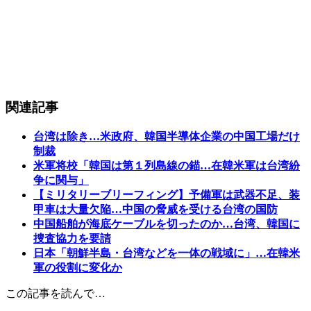
関連記事
台湾は除き…米政府、韓国半導体企業の中国工場だけ
制裁
米軍将校「韓国は第１列島線の錨…在韓米軍は台湾紛
争に関与」
【ミリタリーブリーフィング】予備軍は武器不足、装
甲車は大量欠陥…中国の脅威を受ける台湾の国防
中国船舶が海底ケーブルを切ったのか…台湾、韓国に
捜査協力を要請
日本「朝鮮半島・台湾などを一体の戦域に」…在韓米
軍の役割に変化か
この記事を読んで…