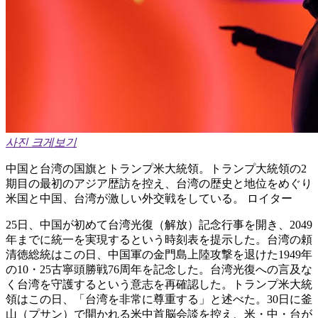
사진 크게보기
中国と台湾の国旗とトランプ米大統領。トランプ大統領の2
期目の最初のアジア歴訪を控え、台湾の歴史と地位をめぐり
米国と中国、台湾が激しい外交戦をしている。 ロイター
25日、中国が初めて台湾光復（解放）記念行事を開き、2049
年までに統一を実現するという時刻表を提示した。台湾の頼
清徳総統はこの日、中国軍の金門島上陸攻撃を退けた1949年
の10・25古寧頭勝戦76周年を記念した。台湾光復への言及な
く台湾を守護するという意志を再確認した。トランプ米大統
領はこの日、「台湾を非常に尊重する」と述べた。30日に釜
山（プサン）で開かれる米中首脳会談を控え、米・中・台が