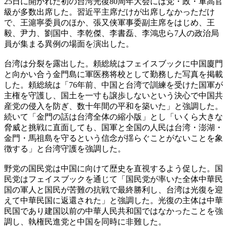
25日に開かれた初の台湾光復80周年大会には党・政・軍高官
級が多数出席した。習近平主席だけが出席しなかっただけ
で、王滬寧委員のほか、張又侠軍事委副主席をはじめ、王
毅、尹力、劉国中、李乾傑、李書磊、李鴻忠ら7人の政治局
員が集まる異例の場面を演出した。
台湾は分裂を露出した。頼総統はフェイスブックに中国廈門
と向かい合う金門島に軍医務将校として勤務した写真を掲載
した。頼総統は「76年前、中国と台湾で訓練を受けた国軍が
主権を守護し、国土を一寸も譲歩しないという決心で中国共
産党の侵入を防ぎ、数十年間の平和を築いた」と強調した。
続いて「金門の話は台湾全体の縮小版」とし「いくら大きな
脅威と挑戦に直面しても、国軍と全国の人民は台湾・澎湖・
金門・馬祖島を守るという信念が揺らぐことがないことを象
徴する」と台湾守護を強調した。
野党の国民党は中国に向けて歴史を直視するよう促した。国
民党はフェイスブックを通じて「国民党が率いた全体中華民
国の軍人と国民が苦難の抗戦で最終勝利し、台湾は光復を迎
えて中華民国に返還された」と強調した。光復の主体は中華
民国であり建国以前の中華人民共和国ではなかったことを強
調し、執権民進党と中国を同時に非難した。