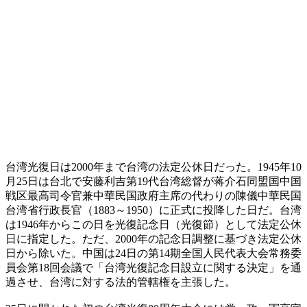
台湾光復日は2000年まで台湾の法定公休日だった。1945年10
月25日は台北で安藤利吉第19代台湾総督が蒋介石同盟国中国
戦区最高司令官兼中華民国政府主席の代わりの陳儀中華民国
台湾省行政長官（1883～1950）に正式に投降した日だ。台湾
は1946年からこの日を光復記念日（光復節）として法定公休
日に指定した。ただ、2000年の記念日調整に基づき法定公休
日から除いた。中国は24日の第14期全国人民代表大会常務委
員会第18回会議で「台湾光復記念日設立に関する決定」を通
過させ、台湾に対する法的管轄権を主張した。