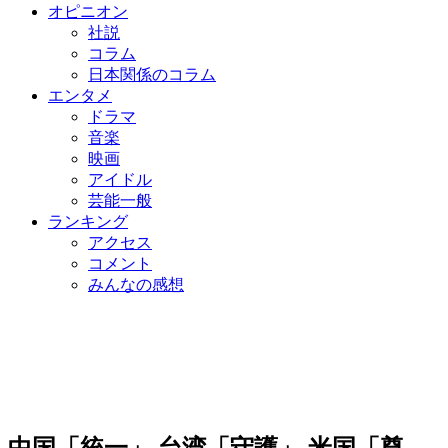
オピニオン
社説
コラム
日本関係のコラム
エンタメ
ドラマ
音楽
映画
アイドル
芸能一般
ランキング
アクセス
コメント
みんなの感想
中国「統一」 台湾「守護」 米国「尊