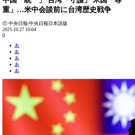
重」…米中会談前に台湾歴史戦争
ⓒ 中央日報/中央日報日本語版
2025.10.27 10:04
0
あ
あ
あ
あ
あ