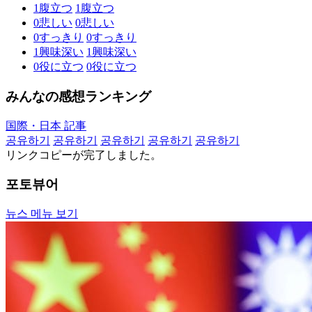
1
腹立つ
1
腹立つ
0
悲しい
0
悲しい
0
すっきり
0
すっきり
1
興味深い
1
興味深い
0
役に立つ
0
役に立つ
みんなの感想ランキング
国際・日本 記事
공유하기
공유하기
공유하기
공유하기
공유하기
リンクコピーが完了しました。
포토뷰어
뉴스 메뉴 보기