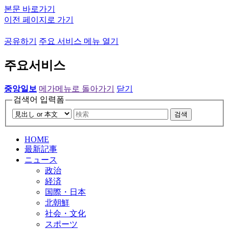
본문 바로가기
이전 페이지로 가기
공유하기
주요 서비스 메뉴 열기
주요서비스
중앙일보
메가메뉴로 돌아가기
닫기
검색어 입력폼
검색
HOME
最新記事
ニュース
政治
経済
国際・日本
北朝鮮
社会・文化
スポーツ