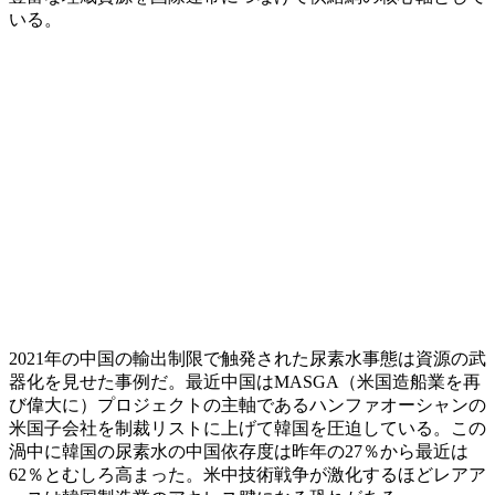
いる。
2021年の中国の輸出制限で触発された尿素水事態は資源の武
器化を見せた事例だ。最近中国はMASGA（米国造船業を再
び偉大に）プロジェクトの主軸であるハンファオーシャンの
米国子会社を制裁リストに上げて韓国を圧迫している。この
渦中に韓国の尿素水の中国依存度は昨年の27％から最近は
62％とむしろ高まった。米中技術戦争が激化するほどレアア