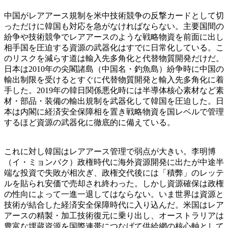
中国がレアアース規制を米中技術競争の反撃カードとして切
っただけに韓国も対応を急がなければならない。主要国間の
紛争や技術競争でレアアースのような戦略物資を前面に出し
相手国を圧迫する資源の武器化はすでに日常化している。こ
のリスクを減らす道は輸入先多角化と代替物質開発だけだ。
日本は2010年の尖閣諸島（中国名・釣魚島）紛争時に中国の
輸出制限を受けるとすぐに代替物質開発と輸入先多角化に着
手した。2019年の韓日関係悪化時には半導体核心素材など素
材・部品・装備の輸出規制を武器化して韓国を圧迫した。日
本は内閣に経済安全保障相を置き戦略物資を国レベルで管理
するほど資源の武器化に徹底的に備えている。
これに対し韓国はレアアース管理で弱点が大きい。李明博
（イ・ミョンバク）政権時代に海外資源開発に出たが中途半
端な投資で失敗が相次ぎ、政権交代後には「積弊」のレッテ
ルを貼られ安価で売却され終わった。しかし資源確保は政権
の性向によって一進一退してはならない。いま世界は資源と
技術が結合した経済安全保障時代に入り込んだ。米国はレア
アースの精製・加工技術復元に乗り出し、オーストラリアは
豊富な埋蔵資源を国際連帯につなげて供給網の核心軸として