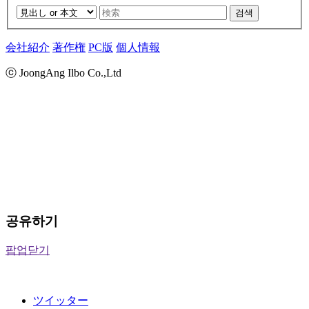
검색
会社紹介
著作権
PC版
個人情報
ⓒ JoongAng Ilbo Co.,Ltd
공유하기
팝업닫기
ツイッター