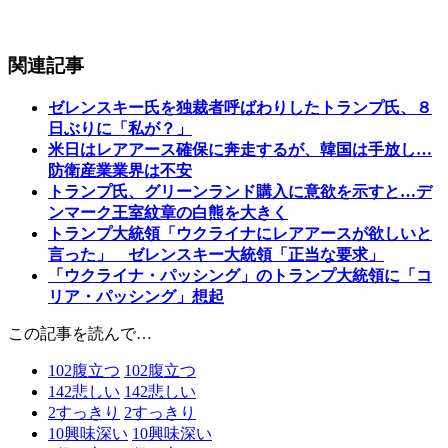
関連記事
ゼレンスキー氏を独裁者呼ばわりしたトランプ氏、８
日ぶりに「私が？」
米日はレアアース確保に奔走するが、韓国は手放し…
防衛産業業界は不安
トランプ氏、グリーンランド購入に意欲を示すと…デ
ンマーク王室紋章の白熊を大きく
トランプ大統領「ウクライナにレアアースが欲しいと
言った」 ゼレンスキー大統領「正当な要求」
「ウクライナ・パッシング」のトランプ大統領に「コ
リア・パッシング」想起
この記事を読んで…
102
腹立つ
102
腹立つ
142
悲しい
142
悲しい
2
すっきり
2
すっきり
10
興味深い
10
興味深い