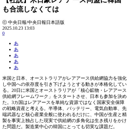
も合流しなくては
ⓒ 中央日報/中央日報日本語版
2025.10.23 13:03
0
あ
あ
あ
あ
あ
米国と日本、オーストラリアがレアアース供給網協力を強化
し中国への依存度を引き下げようとする動きが本格化してい
る。20日に米国とオーストラリアが「核心鉱物・レアアース
供給網フレームワーク」をスタートさせ、日本も参加を決め
た。3カ国はレアアースを単純な資源ではなく国家安全保障
の戦略資産と考える。半導体、バッテリー、電気自動車、先
端武器など核心産業全般に使われるだけに、中国が生産と精
製を事実上独占した現実で供給網の多角化は生き残りをかけ
た問題だ。製造業中心の韓国にとっても切実な課題だ。