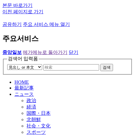
본문 바로가기
이전 페이지로 가기
공유하기
주요 서비스 메뉴 열기
주요서비스
중앙일보
메가메뉴로 돌아가기
닫기
검색어 입력폼
검색
HOME
最新記事
ニュース
政治
経済
国際・日本
北朝鮮
社会・文化
スポーツ