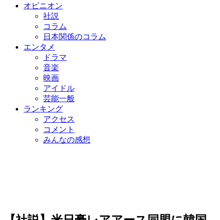
オピニオン
社説
コラム
日本関係のコラム
エンタメ
ドラマ
音楽
映画
アイドル
芸能一般
ランキング
アクセス
コメント
みんなの感想
【社説】米日豪レアアース同盟に韓国