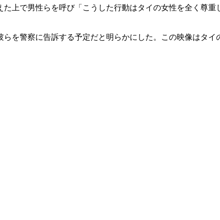
えた上で男性らを呼び「こうした行動はタイの女性を全く尊重
彼らを警察に告訴する予定だと明らかにした。この映像はタイの