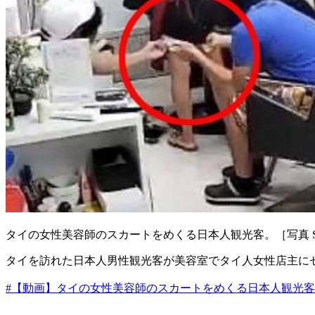
タイの女性美容師のスカートをめくる日本人観光客。［写真 S
タイを訪れた日本人男性観光客が美容室でタイ人女性店主に
#【動画】タイの女性美容師のスカートをめくる日本人観光客