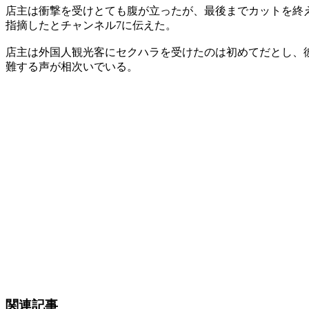
店主は衝撃を受けとても腹が立ったが、最後までカットを終
指摘したとチャンネル7に伝えた。
店主は外国人観光客にセクハラを受けたのは初めてだとし、
難する声が相次いでいる。
関連記事