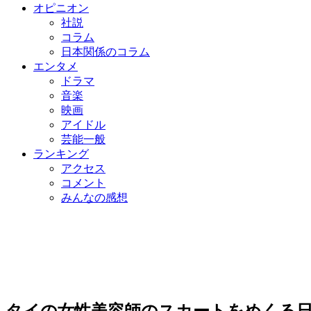
オピニオン
社説
コラム
日本関係のコラム
エンタメ
ドラマ
音楽
映画
アイドル
芸能一般
ランキング
アクセス
コメント
みんなの感想
タイの女性美容師のスカートをめくる日