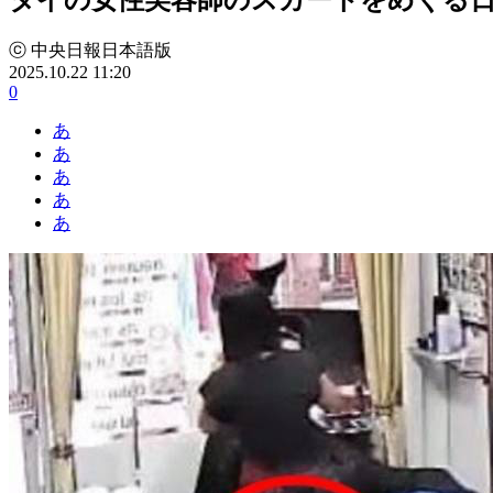
ⓒ 中央日報日本語版
2025.10.22 11:20
0
あ
あ
あ
あ
あ