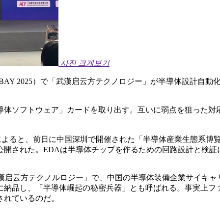
사진 크게보기
BAY 2025）で「武漢启云方テクノロジー」が半導体設計自動
導体ソフトウェア」カードを取り出す。互いに弱点を狙った対
よると、前日に中国深圳で開催された「半導体産業生態系博覧会（
が公開された。EDAは半導体チップを作るための回路設計と検
漢启云方テクノルロジー」で、中国の半導体装備企業サイキャリア（
に納品し、「半導体崛起の秘密兵器」とも呼ばれる。事実上フ
されているのだ。