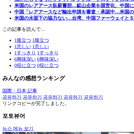
米国のレアアース臥薪嘗胆…鉱山企業を国営化、中国に
中国「レアアースなど輸出申請を審査・承認中…米国の
米国の水面下の協力ない…台湾、中国ファーウェイとＳ
この記事を読んで…
1
腹立つ
1
腹立つ
1
悲しい
1
悲しい
1
すっきり
1
すっきり
6
興味深い
6
興味深い
0
役に立つ
0
役に立つ
みんなの感想ランキング
国際・日本 記事
공유하기
공유하기
공유하기
공유하기
공유하기
リンクコピーが完了しました。
포토뷰어
뉴스 메뉴 보기