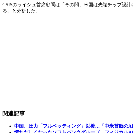
CSISのライシュ首席顧問は「その間、米国は先端チップ設
る」と分析した。
関連記事
中国、圧力「フルベッティング」以後…「中米首脳のA
慌ただしくなったソフトバンクグループ…フィジカルA