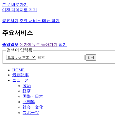
본문 바로가기
이전 페이지로 가기
공유하기
주요 서비스 메뉴 열기
주요서비스
중앙일보
메가메뉴로 돌아가기
닫기
검색어 입력폼
검색
HOME
最新記事
ニュース
政治
経済
国際・日本
北朝鮮
社会・文化
スポーツ