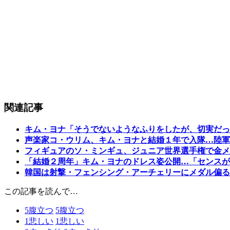
関連記事
キム・ヨナ「そうでないようなふりをしたが、切実だっ
声楽家コ・ウリム、キム・ヨナと結婚１年で入隊…陸軍
フィギュアのソ・ミンギュ、ジュニア世界選手権で金メ
「結婚２周年」キム・ヨナのドレス姿公開…「センスが
韓国は射撃・フェンシング・アーチェリーにメダル偏る
この記事を読んで…
5
腹立つ
5
腹立つ
1
悲しい
1
悲しい