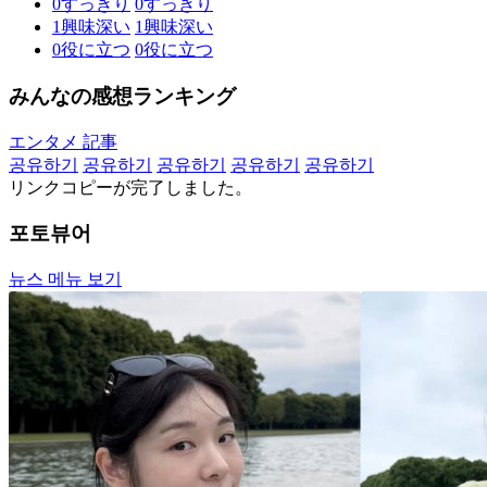
0
すっきり
0
すっきり
1
興味深い
1
興味深い
0
役に立つ
0
役に立つ
みんなの感想ランキング
エンタメ 記事
공유하기
공유하기
공유하기
공유하기
공유하기
リンクコピーが完了しました。
포토뷰어
뉴스 메뉴 보기