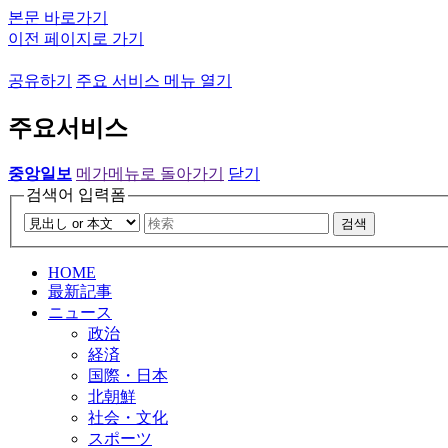
본문 바로가기
이전 페이지로 가기
공유하기
주요 서비스 메뉴 열기
주요서비스
중앙일보
메가메뉴로 돌아가기
닫기
검색어 입력폼
검색
HOME
最新記事
ニュース
政治
経済
国際・日本
北朝鮮
社会・文化
スポーツ