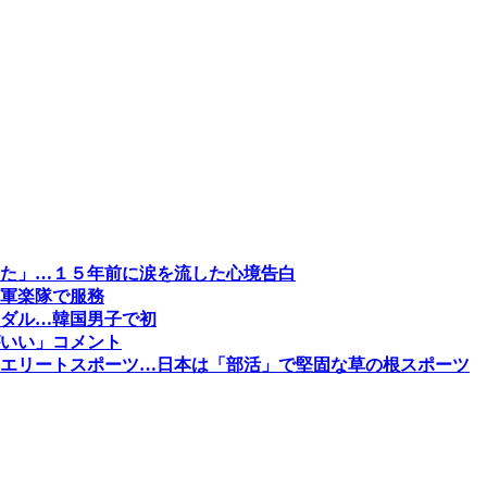
た」…１５年前に涙を流した心境告白
軍楽隊で服務
ダル…韓国男子で初
いい」コメント
エリートスポーツ…日本は「部活」で堅固な草の根スポーツ