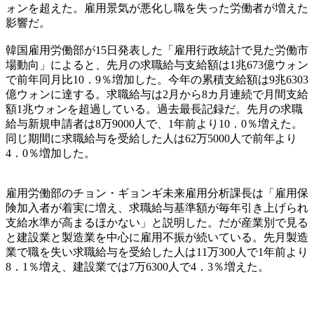
ォンを超えた。雇用景気が悪化し職を失った労働者が増えた
影響だ。
韓国雇用労働部が15日発表した「雇用行政統計で見た労働市
場動向」によると、先月の求職給与支給額は1兆673億ウォン
で前年同月比10．9％増加した。今年の累積支給額は9兆6303
億ウォンに達する。求職給与は2月から8カ月連続で月間支給
額1兆ウォンを超過している。過去最長記録だ。先月の求職
給与新規申請者は8万9000人で、1年前より10．0％増えた。
同じ期間に求職給与を受給した人は62万5000人で前年より
4．0％増加した。
雇用労働部のチョン・ギョンギ未来雇用分析課長は「雇用保
険加入者が着実に増え、求職給与基準額が毎年引き上げられ
支給水準が高まるほかない」と説明した。だが産業別で見る
と建設業と製造業を中心に雇用不振が続いている。先月製造
業で職を失い求職給与を受給した人は11万300人で1年前より
8．1％増え、建設業では7万6300人で4．3％増えた。