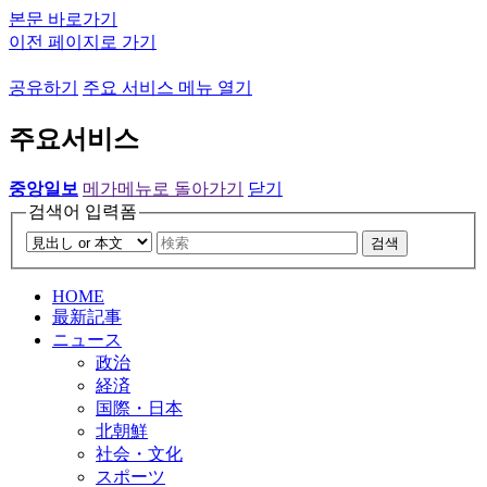
본문 바로가기
이전 페이지로 가기
공유하기
주요 서비스 메뉴 열기
주요서비스
중앙일보
메가메뉴로 돌아가기
닫기
검색어 입력폼
검색
HOME
最新記事
ニュース
政治
経済
国際・日本
北朝鮮
社会・文化
スポーツ