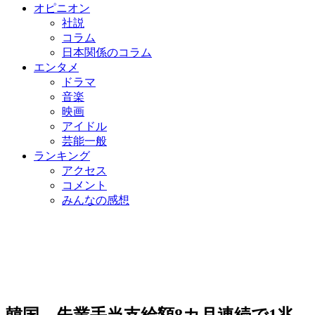
オピニオン
社説
コラム
日本関係のコラム
エンタメ
ドラマ
音楽
映画
アイドル
芸能一般
ランキング
アクセス
コメント
みんなの感想
韓国、失業手当支給額8カ月連続で1兆