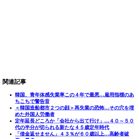
関連記事
韓国、青年体感失業率この４年で最悪…雇用指標のあ
ちこちで警告音
＜韓国造船都市２つの顔＞再失業の恐怖…その穴を埋
めた外国人労働者
定年延長どころか「会社から出て行け」…４０～５０
代の半分が切られる新たな４５歳定年時代
「借金返せません」４３％が６０歳以上…高齢者破