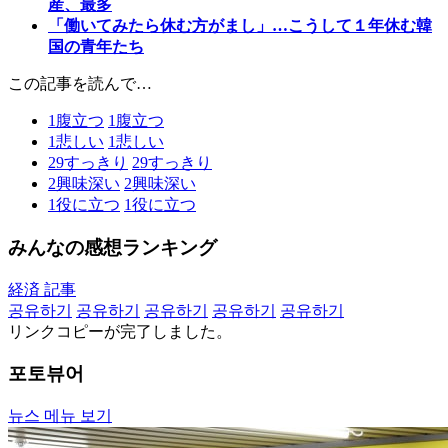
産、最多
「働いてみたら休む方がまし」…こうして１年休む韓
国の青年たち
この記事を読んで…
1
腹立つ
1
腹立つ
1
悲しい
1
悲しい
29
すっきり
29
すっきり
2
興味深い
2
興味深い
1
役に立つ
1
役に立つ
みんなの感想ランキング
経済 記事
공유하기
공유하기
공유하기
공유하기
공유하기
リンクコピーが完了しました。
포토뷰어
뉴스 메뉴 보기