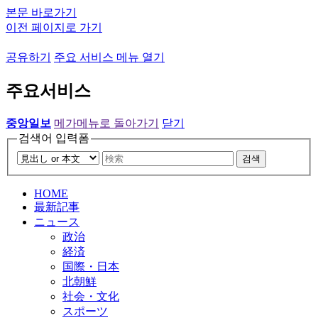
본문 바로가기
이전 페이지로 가기
공유하기
주요 서비스 메뉴 열기
주요서비스
중앙일보
메가메뉴로 돌아가기
닫기
검색어 입력폼
검색
HOME
最新記事
ニュース
政治
経済
国際・日本
北朝鮮
社会・文化
スポーツ