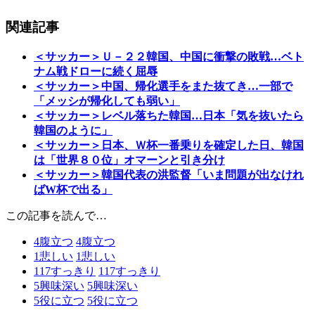
関連記事
＜サッカー＞Ｕ－２２韓国、中国に衝撃の敗戦…ベト
ナム戦ドローに続く屈辱
＜サッカー＞中国、帰化選手をまた抜てき…一部で
「メッシが帰化しても弱い」
＜サッカー＞レベル落ちた韓国…日本「気を抜いたら
韓国のように」
＜サッカー＞日本、Ｗ杯一番乗りを確定した日、韓国
は「世界８０位」オマーンと引き分け
＜サッカー＞韓国代表の洪監督「いま問題が出なけれ
ばW杯で出る」
この記事を読んで…
4
腹立つ
4
腹立つ
1
悲しい
1
悲しい
117
すっきり
117
すっきり
5
興味深い
5
興味深い
5
役に立つ
5
役に立つ