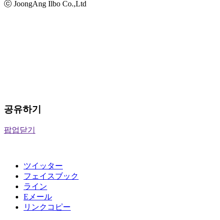
ⓒ JoongAng Ilbo Co.,Ltd
공유하기
팝업닫기
ツイッター
フェイスブック
ライン
Eメール
リンクコピー