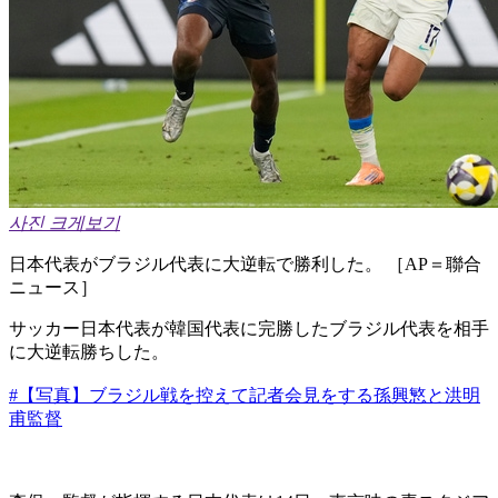
사진 크게보기
日本代表がブラジル代表に大逆転で勝利した。 ［AP＝聯合
ニュース］
サッカー日本代表が韓国代表に完勝したブラジル代表を相手
に大逆転勝ちした。
#【写真】ブラジル戦を控えて記者会見をする孫興慜と洪明
甫監督