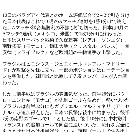
10日のパラグアイ代表とのホーム評価試合で2－2で引き分け
た日本代表はこれで10月のAマッチ2連戦を1勝1分けで終え
た。Aマッチ3試合無勝利の不振も断ち切った。日本は9月の
Aマッチ2連戦（メキシコ、米国）で1敗1分けに終わった。
日本はスリーバック戦術で久保建英（レアル・ソシエダ）、
南野拓実（モナコ）、鎌田大地（クリスタル・パレス）、堂
安律（フライブルク）など欧州組の主軸選手が出撃した。
ブラジルはビニシウス・ジュニオール（レアル・マドリー
ド）が攻撃を先鋒に立ち、一部のポジションはローテーショ
ンを稼働した。韓国戦と比較して先発メンバー8人が入れ替
わった。
しかし前半戦はブラジルの雰囲気だった。前半26分にパウ
ロ・エンヒキ（モナコ）が先制ゴールを決めた。勢いづいた
ブラジルは前半32分にもガブリエル・マルティネリ（アーセ
ナル）が追加得点した。日本の反撃は後半に始まった。後半
7分の南野のゴールで1－2とした後、後半10分には中村敬斗
（ランス）の追加ゴールで同点に追いついた。流れを完全に
引き寄せた日本は後半26分、ついに逆転ゴールまで生み出し