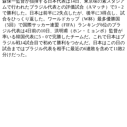
森保一監督が指揮する日本代表は14日、東京味の素スタジア
ムで行われたブラジル代表との評価試合（Aマッチ）で3－2
で勝利した。日本は前半に2失点したが、後半に3得点し、試
合をひっくり返した。ワールドカップ（W杯）最多優勝国
（5回）で国際サッカー連盟（FIFA）ランキング6位のブラ
ジル代表は4日前の10日、洪明甫（ホン・ミョンボ）監督が
率いる韓国代表に5－0で完勝したチームだ。これで日本はブ
ラジル戦14試合目で初めて勝利をつかんだ。日本はこの日の
試合まではブラジル代表を相手に最近の6連敗を含めて11敗2
分けだった。