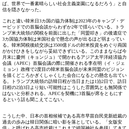
ば、世界で一番素晴らしい社会主義楽園になるだろう」と自
信を隠さなかった。
これと違い韓米日3カ国の協力体制は2023年のキャンプ・デ
ービッドでの首脳会談からわずか2年で揺らいでいる。トラ
ンプ米大統領の関税を前面に出した「同盟叩き」の後遺症で
3カ国協力体制は米国社会で懸念の声が出るほど弱まってい
る。韓米関税後続交渉は3500億ドルの対米投資をめぐり両国
がかけひきをしながら妥結できずにいる。このままならば今
月末に慶州（キョンジュ）で開かれるアジア太平洋経済協力
会議（APEC）首脳会議の際に開催される李在明（イ・ジェ
ミョン）政権で2度目の韓米首脳会談が未来同盟のビジョン
を描くどころかぎくしゃくした会合になるとの懸念も出てい
る。トランプ大統領の訪韓日程が当日または1泊2日で、訪日
日程の2泊3日より短い可能性はこうした雰囲気とも無関係で
はないと分析される。APECを契機に3首脳が席をともにす
るという話も聞こえてこない。
こうした中、日本の首相候補である高市早苗自民党新総裁の
過去の歩みは韓日関係に暗い影を落としている。「女版安
倍」と呼ばれる高市総裁はこれまで靖国神社を参拝してきて