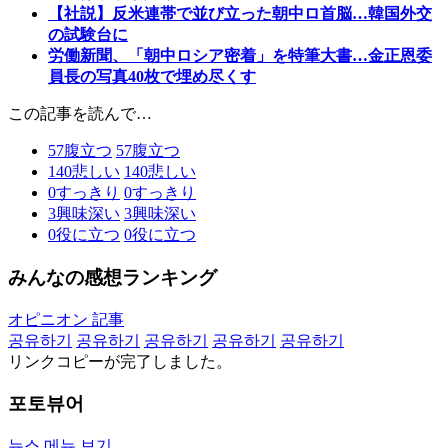
【社説】反米連帯で並び立った朝中ロ首脳…韓国外交
の試験台に
労働新聞、「朝中ロシア密着」を特筆大書…金正恩委
員長の写真40枚で埋め尽くす
この記事を読んで…
57
腹立つ
57
腹立つ
140
悲しい
140
悲しい
0
すっきり
0
すっきり
3
興味深い
3
興味深い
0
役に立つ
0
役に立つ
みんなの感想ランキング
オピニオン 記事
공유하기
공유하기
공유하기
공유하기
공유하기
リンクコピーが完了しました。
포토뷰어
뉴스 메뉴 보기