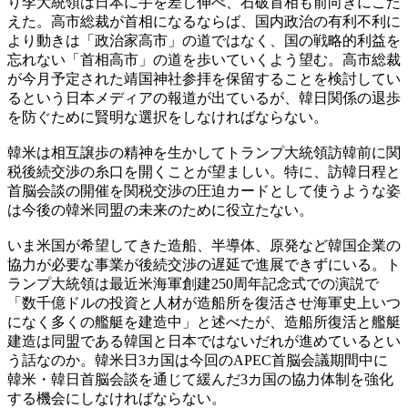
り李大統領は日本に手を差し伸べ、石破首相も前向きにこた
えた。高市総裁が首相になるならば、国内政治の有利不利に
より動きは「政治家高市」の道ではなく、国の戦略的利益を
忘れない「首相高市」の道を歩いていくよう望む。高市総裁
が今月予定された靖国神社参拝を保留することを検討してい
るという日本メディアの報道が出ているが、韓日関係の退歩
を防ぐために賢明な選択をしなければならない。
韓米は相互譲歩の精神を生かしてトランプ大統領訪韓前に関
税後続交渉の糸口を開くことが望ましい。特に、訪韓日程と
首脳会談の開催を関税交渉の圧迫カードとして使うような姿
は今後の韓米同盟の未来のために役立たない。
いま米国が希望してきた造船、半導体、原発など韓国企業の
協力が必要な事業が後続交渉の遅延で進展できずにいる。ト
ランプ大統領は最近米海軍創建250周年記念式での演説で
「数千億ドルの投資と人材が造船所を復活させ海軍史上いつ
になく多くの艦艇を建造中」と述べたが、造船所復活と艦艇
建造は同盟である韓国と日本ではないだれが進めているとい
う話なのか。韓米日3カ国は今回のAPEC首脳会議期間中に
韓米・韓日首脳会談を通じて緩んだ3カ国の協力体制を強化
する機会にしなければならない。