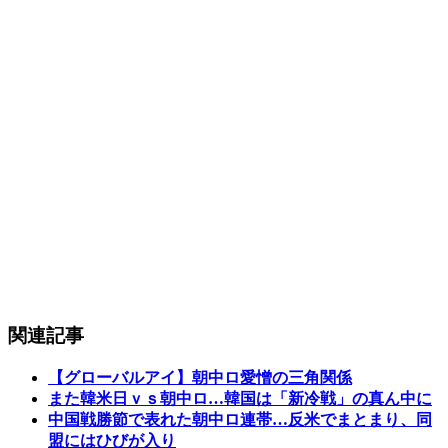
関連記事
【グローバルアイ】朝中ロ愛憎の三角関係
また韓米日ｖｓ朝中ロ…韓国は「新冷戦」の真ん中に
中国戦勝節で表れた朝中ロ連帯…反米でまとまり、同
盟にはひびが入り