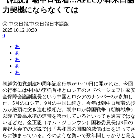
力契機にならなくては
ⓒ 中央日報/中央日報日本語版
2025.10.12 10:30
0
あ
あ
あ
あ
あ
朝鮮労働党創建80周年記念行事が9～10日に開かれた。今回
の行事には中国の李強首相とロシアのメドベージェフ国家安
全保障会議副議長という中国とロシアのナンバー2が参加し
た。5月のロシア、9月の中国に続き、今年は朝中ロ密着の歩
みが絶頂に突き進む様相だ。朝中ロが韓国戦争（朝鮮戦争）
以降で最高水準の連帯を誇示しているといっても過言ではな
いほどだ。金正恩（キム・ジョンウン）国務委員長は9日の
慶祝大会での演説では「共和国の国際的威信は日を追ってさ
らに強まっている。今のような勢いで数年間しっかりと闘え