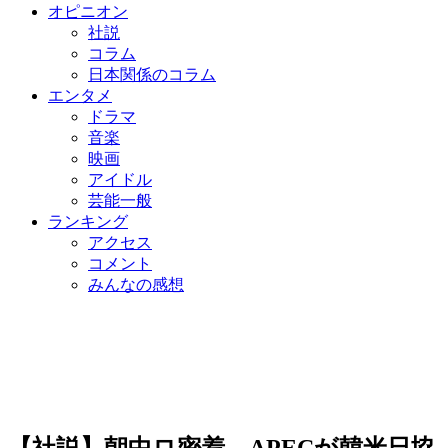
オピニオン
社説
コラム
日本関係のコラム
エンタメ
ドラマ
音楽
映画
アイドル
芸能一般
ランキング
アクセス
コメント
みんなの感想
【社説】朝中ロ密着…APECが韓米日協