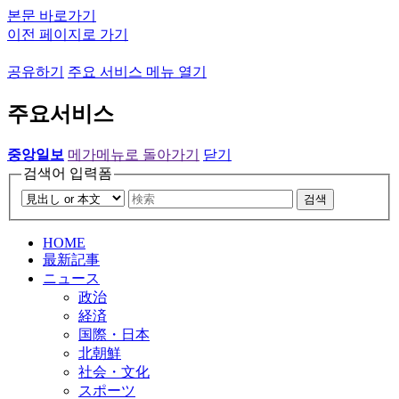
본문 바로가기
이전 페이지로 가기
공유하기
주요 서비스 메뉴 열기
주요서비스
중앙일보
메가메뉴로 돌아가기
닫기
검색어 입력폼
검색
HOME
最新記事
ニュース
政治
経済
国際・日本
北朝鮮
社会・文化
スポーツ