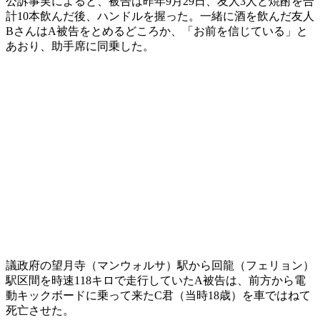
公訴事実によると、被告は昨年9月29日、友人3人と焼酎を合
計10本飲んだ後、ハンドルを握った。一緒に酒を飲んだ友人
BさんはA被告をとめるどころか、「お前を信じている」と
あおり、助手席に同乗した。
議政府の望月寺（マンウォルサ）駅から回龍（フェリョン）
駅区間を時速118キロで走行していたA被告は、前方から電
動キックボードに乗って来たC君（当時18歳）を車ではねて
死亡させた。