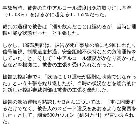
事故当時、被告の血中アルコール濃度は免許取り消し基準
（0．08％）をはるかに超える0．155％だった。
裁判の過程で被告は「酒を飲んだことは認めるが、当時は運
転可能な状態だった」と主張した。
しかし、1審裁判部は、被告が死亡事故の前にも9回にわたり
信号無視、制限速度超過、安全距離不保持などの危険運転を
していたこと、そして血中アルコール濃度がかなり高かった
点などを根拠に、被告の主張を受け入れなかった。
被告は控訴審でも「飲酒により運転が困難な状態ではなかっ
た」という主張を繰り返したが、当時の状況などを総合的に
判断した控訴審裁判部は被告の主張を棄却した。
被告の飲酒運転を黙認したBさんについては、「車に同乗す
るだけでなく、被告人のスピード違反をあおるような発言を
した」として、罰金500万ウォン（約54万円）が言い渡され
た。