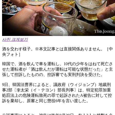
사진 크게보기
酒を交わす様子。※本文記事とは直接関係ありません。［中
央フォト］
韓国で、酒を飲んで車を運転し、10代の少年をはねて死亡さ
せた運転者が「酒は飲んだが運転は可能な状態だった」と主
張して控訴したものの、控訴審でも実刑判決を受けた。
9日、韓国法曹界によると、議政府（ウィジョンブ）地裁刑
事2部〔李太栄（イ・テヨン）部長判事〕は、特定犯罪加重
処罰法上の危険運転致死の罪で起訴されたA被告に対して控
訴を棄却し、原審と同じ懲役6年を言い渡した。