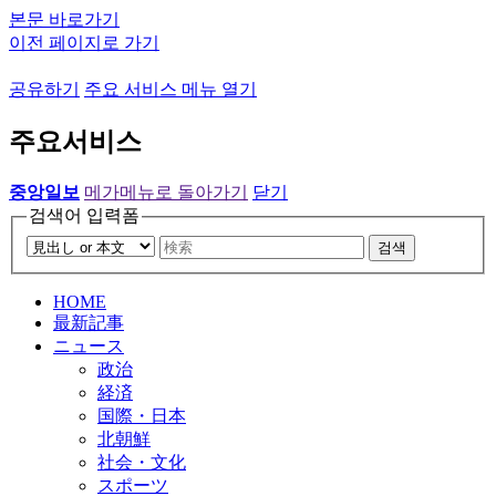
본문 바로가기
이전 페이지로 가기
공유하기
주요 서비스 메뉴 열기
주요서비스
중앙일보
메가메뉴로 돌아가기
닫기
검색어 입력폼
검색
HOME
最新記事
ニュース
政治
経済
国際・日本
北朝鮮
社会・文化
スポーツ