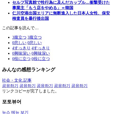
セルフ写真館で性行為に及んだカップル…衝撃受けた
事業主「もう店をやめる」＝韓国
仁川空港出国エリアに無断進入した日本人女性、保安
検査員を暴行後出国
この記事を読んで…
3
腹立つ
3
腹立つ
0
悲しい
0
悲しい
4
すっきり
4
すっきり
0
興味深い
0
興味深い
0
役に立つ
0
役に立つ
みんなの感想ランキング
社会・文化 記事
공유하기
공유하기
공유하기
공유하기
공유하기
リンクコピーが完了しました。
포토뷰어
뉴스 메뉴 보기