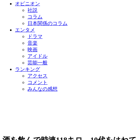
オピニオン
社説
コラム
日本関係のコラム
エンタメ
ドラマ
音楽
映画
アイドル
芸能一般
ランキング
アクセス
コメント
みんなの感想
酒を飲んで時速118キロ、10代をはねて