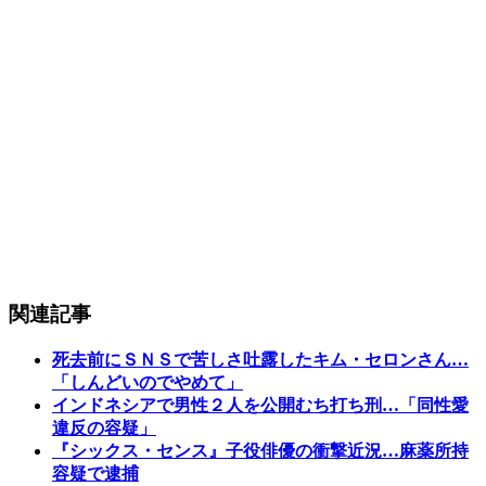
関連記事
死去前にＳＮＳで苦しさ吐露したキム・セロンさん…
「しんどいのでやめて」
インドネシアで男性２人を公開むち打ち刑…「同性愛
違反の容疑」
『シックス・センス』子役俳優の衝撃近況…麻薬所持
容疑で逮捕