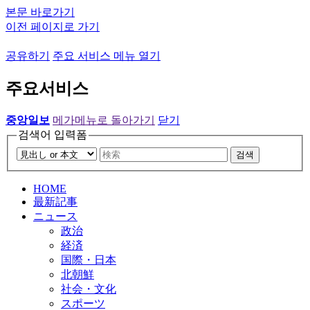
본문 바로가기
이전 페이지로 가기
공유하기
주요 서비스 메뉴 열기
주요서비스
중앙일보
메가메뉴로 돌아가기
닫기
검색어 입력폼
검색
HOME
最新記事
ニュース
政治
経済
国際・日本
北朝鮮
社会・文化
スポーツ