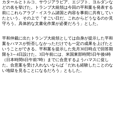
カタールとトルコ、サウジアラビア、エジプト、ヨルダンな
どの名を挙げた。トランプ大統領は今回の平和案を発表する
前にこれらアラブ・イスラム諸国と内容を事前に共有してい
たという。その上で「すごい日だ。これからどうなるのか見
守ろう。具体的な文書化作業が必要だろう」とした。
平和仲裁に出たトランプ大統領としては自身が提示した平和
案をハマスが拒否しなかっただけでも一定の成果を上げたと
いうことができる。平和案を提示した先月30日時点で回答期
限を3～4日設けた。3日午前には、米国東部時間5日午後6時
（日本時間6日午前7時）までに合意するようハマスに促し
た。合意案を受け入れないならば「だれも経験したことのな
い地獄を見ることになるだろう」ともした。