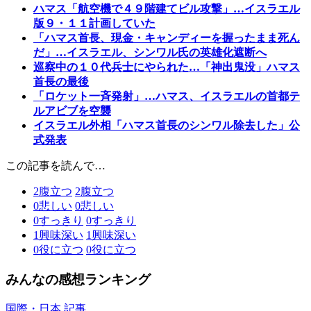
ハマス「航空機で４９階建てビル攻撃」…イスラエル
版９・１１計画していた
「ハマス首長、現金・キャンディーを握ったまま死ん
だ」…イスラエル、シンワル氏の英雄化遮断へ
巡察中の１０代兵士にやられた…「神出鬼没」ハマス
首長の最後
「ロケット一斉発射」…ハマス、イスラエルの首都テ
ルアビブを空襲
イスラエル外相「ハマス首長のシンワル除去した」公
式発表
この記事を読んで…
2
腹立つ
2
腹立つ
0
悲しい
0
悲しい
0
すっきり
0
すっきり
1
興味深い
1
興味深い
0
役に立つ
0
役に立つ
みんなの感想ランキング
国際・日本 記事