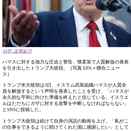
사진 크게보기
ハマスに対する強力な圧迫と警告、懐柔策で人質解放の発表
を引き出したトランプ大統領。［写真 EPA＝聯合ニュー
ス］
トランプ米大統領は3日、イスラム武装組織ハマスが人質全
員を解放するという声明を発表したことを受け、「ハマスが
永久的な平和に向けた準備を終えたと信じている。イスラエ
ルはただちにガザに対する攻撃を中断しなければならない」
とSNSに投稿した。
トランプ大統領は続けて自身の演説の動画を上げ、「私がこ
の仕事をできるように助けてくれた国に感謝したい」として