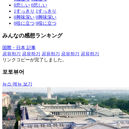
0
悲しい
0
悲しい
1
すっきり
1
すっきり
0
興味深い
0
興味深い
0
役に立つ
0
役に立つ
みんなの感想ランキング
国際・日本 記事
공유하기
공유하기
공유하기
공유하기
공유하기
リンクコピーが完了しました。
포토뷰어
뉴스 메뉴 보기