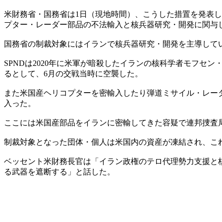
米財務省・国務省は1日（現地時間）、こうした措置を発表し
プター・レーダー部品の不法輸入と核兵器研究・開発に関与
国務省の制裁対象にはイランで核兵器研究・開発を主導してい
SPNDは2020年に米軍が暗殺したイランの核科学者モフ
るとして、6月の交戦当時に空襲した。
また米国産ヘリコプターを密輸入したり弾道ミサイル・レー
入った。
ここには米国産部品をイランに密輸してきた容疑で連邦捜査局
制裁対象となった団体・個人は米国内の資産が凍結され、こ
ベッセント米財務長官は「イラン政権のテロ代理勢力支援と
る武器を遮断する」と話した。