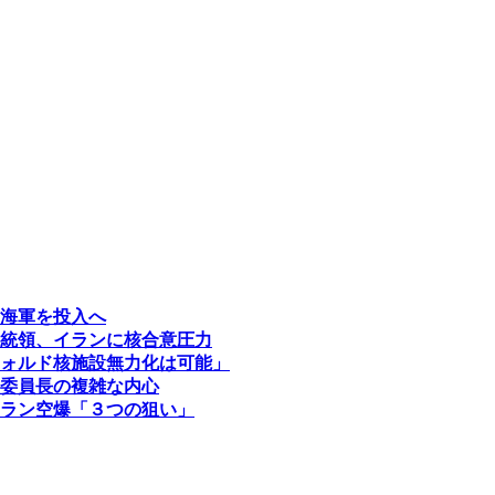
海軍を投入へ
統領、イランに核合意圧力
ォルド核施設無力化は可能」
委員長の複雑な内心
ラン空爆「３つの狙い」