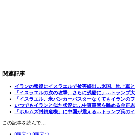
関連記事
イランの報復にイスラエルで被害続出…米国、地上軍と
「イスラエルの次の攻撃、さらに残酷に」…トランプ大
「イスラエル、米バンカーバスターなくてもイランのフ
いつでもイランと似た状況に…中東事態を眺める金正恩
「ホルムズ封鎖危機」に中国が震える…トランプ氏のイ
この記事を読んで…
0
腹立つ
0
腹立つ