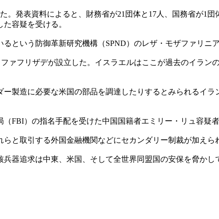
た。発表資料によると、財務省が21団体と17人、国務省が1
した容疑を受ける。
るという防御革新研究機構（SPND）のレザ・モザファリニ
セン・ファフリザデが設立した。イスラエルはここが過去のイラ
ダー製造に必要な米国の部品を調達したりするとみられるイラ
（FBI）の指名手配を受けた中国国籍者エミリー・リュ容疑
れらと取引する外国金融機関などにセカンダリー制裁が加えら
核兵器追求は中東、米国、そして全世界同盟国の安保を脅かし