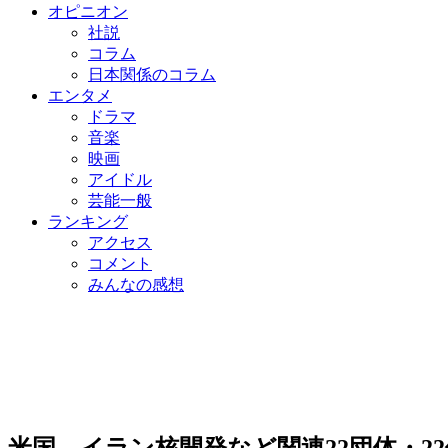
オピニオン
社説
コラム
日本関係のコラム
エンタメ
ドラマ
音楽
映画
アイドル
芸能一般
ランキング
アクセス
コメント
みんなの感想
米国、イラン核開発など関連22団体・2