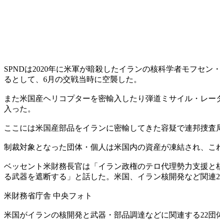
SPNDは2020年に米軍が暗殺したイランの核科学者モフ
るとして、6月の交戦当時に空襲した。
また米国産ヘリコプターを密輸入したり弾道ミサイル・レー
入った。
ここには米国産部品をイランに密輸してきた容疑で連邦捜査局
制裁対象となった団体・個人は米国内の資産が凍結され、こ
ベッセント米財務長官は「イラン政権のテロ代理勢力支援と
る武器を遮断する」と話した。米国、イラン核開発など関連2
米財務省庁舎 中央フォト
米国がイランの核開発と武器・部品調達などに関連する22団