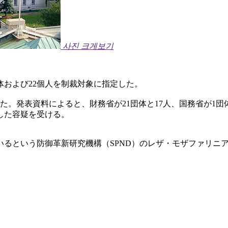
사진 크게보기
体および22個人を制裁対象に指定した。
た。発表資料によると、財務省が21団体と17人、国務省が1
した容疑を受ける。
るという防御革新研究機構（SPND）のレザ・モザファリニ