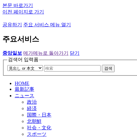
본문 바로가기
이전 페이지로 가기
공유하기
주요 서비스 메뉴 열기
주요서비스
중앙일보
메가메뉴로 돌아가기
닫기
검색어 입력폼
검색
HOME
最新記事
ニュース
政治
経済
国際・日本
北朝鮮
社会・文化
スポーツ