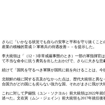
さらに「いかなる状況でも自らの安寧と平和を守り抜くこと
産業の積極的育成 ▷軍将兵の待遇改善－－を提示した。
李大統領は「（12・3非常戒厳事態のとき）一部の軍指揮官
て不当な命令に抗う勇気を出したおかげで、さらに大きな悲
続けて「国民を守るべき軍隊が国民に銃を向けることは、今
北朝鮮の核に関する言及がなかった点は、歴代大統領と異なっ
合国力がどの国にも劣らない強力な国、それがまさに我が大
これに対して尹錫悦（ユン・ソクヨル）前大統領は2022年
述べた。文在寅（ムン・ジェイン）前大統領も2017年就任