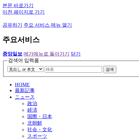
본문 바로가기
이전 페이지로 가기
공유하기
주요 서비스 메뉴 열기
주요서비스
중앙일보
메가메뉴로 돌아가기
닫기
검색어 입력폼
검색
HOME
最新記事
ニュース
政治
経済
国際・日本
北朝鮮
社会・文化
スポーツ