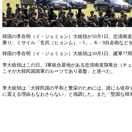
韓国の李在明（イ・ジェミョン）大統領が10月1日、忠清南
乗り、ミサイル「玄武（ヒョンム）－5」、K－9自走砲など
韓国の李在明（イ・ジェミョン）大統領は10月1日、建軍7
李大統領はこの日、3軍統合基地がある忠清南道鶏竜台（チ
こそが大韓民国国軍のルーツであり基盤」と述べた。
李大統領は「大韓民国の平和と繁栄のためには、誰にも依存
に震える理由もなおさらない」と強調した。また「堅固な韓