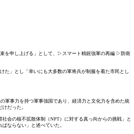
束を申し上げる」として、▷スマート精鋭強軍の再編 ▷防衛
向けた」とし「幸いにも大多数の軍将兵が制服を着た市民とし
位の軍事力を持つ軍事強国であり、経済力と文化力を含めた統
だけだった。
際社会の核不拡散体制（NPT）に対する真っ向からの挑戦」と
ればならない」と述べていた。