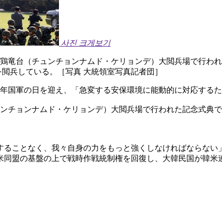
사진 크게보기
道鶏竜台（チュンチョンナムド・ケリョンデ）大閲兵場で行われ
を閲兵している。［写真 大統領室写真記者団］
7周年国軍の日を迎え、「急変する安保環境に能動的に対応する
ュンチョンナムド・ケリョンデ）大閲兵場で行われた記念式典
することなく、我々自身の力をもっと強くしなければならない
米同盟の基盤の上で戦時作戦統制権を回復し、大韓民国が韓米