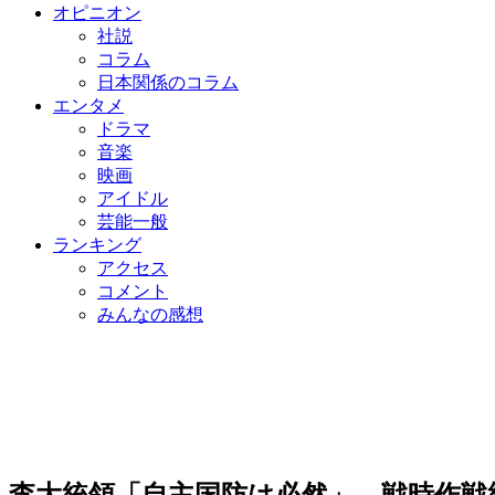
オピニオン
社説
コラム
日本関係のコラム
エンタメ
ドラマ
音楽
映画
アイドル
芸能一般
ランキング
アクセス
コメント
みんなの感想
李大統領「自主国防は必然」…戦時作戦