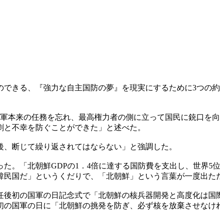
のできる、『強力な自主国防の夢』を現実にするために3つの約
は軍本来の任務を忘れ、最高権力者の側に立って国民に銃口を
劇と不幸を防ぐことができた」と述べた。
後、断じて繰り返されてはならない」と強調した。
た。「北朝鮮GDPの1．4倍に達する国防費を支出し、世界5
韓民国だ」というくだりで、「北朝鮮」という言葉が一度出た
就任後初の国軍の日記念式で「北朝鮮の核兵器開発と高度化は国
後初の国軍の日に「北朝鮮の挑発を防ぎ、必ず核を放棄させなけ