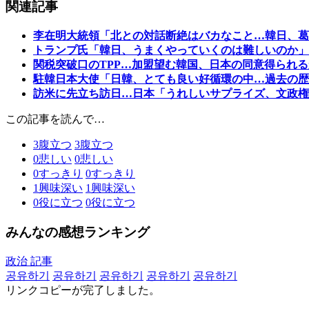
関連記事
李在明大統領「北との対話断絶はバカなこと…韓日、葛
トランプ氏「韓日、うまくやっていくのは難しいのか」
関税突破口のTPP…加盟望む韓国、日本の同意得られる
駐韓日本大使「日韓、とても良い好循環の中…過去の歴
訪米に先立ち訪日…日本「うれしいサプライズ、文政権
この記事を読んで…
3
腹立つ
3
腹立つ
0
悲しい
0
悲しい
0
すっきり
0
すっきり
1
興味深い
1
興味深い
0
役に立つ
0
役に立つ
みんなの感想ランキング
政治 記事
공유하기
공유하기
공유하기
공유하기
공유하기
リンクコピーが完了しました。