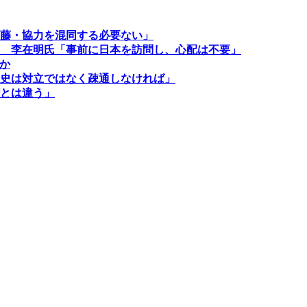
藤・協力を混同する必要ない」
 李在明氏「事前に日本を訪問し、心配は不要」
か
史は対立ではなく疎通しなければ」
とは違う」