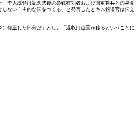
た。李大統領は記念式後の参戦有功者および国軍将兵との昼食
存しない自主的な国をつくる」と発言したとキム報道官は伝え
を）修正した部分だ」とし、「還収は位置が移るということに