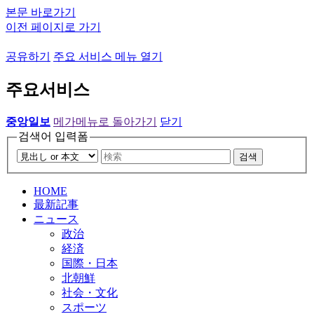
본문 바로가기
이전 페이지로 가기
공유하기
주요 서비스 메뉴 열기
주요서비스
중앙일보
메가메뉴로 돌아가기
닫기
검색어 입력폼
검색
HOME
最新記事
ニュース
政治
経済
国際・日本
北朝鮮
社会・文化
スポーツ