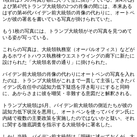
よび第47代トランプ大統領の2つの肖像の間には、本来ある
はずの第46代バイデン前大統領の肖像の代わりに、オートペ
ンが彼の署名を書いている写真が掛けられていた。
もう1枚の写真には、トランプ大統領がその写真を見つめて
いる姿が写っている。
これらの写真は、大統領執務室（オーバルオフィス）などが
あるホワイトハウス執務棟ウエストウイングの廊下に新たに
設けられた「大統領名誉の通り」に掛けられた。
バイデン前大統領の肖像の代わりにオートペンの写真を入れ
たのは、トランプ大統領がこれまで一貫して主張してきたバ
イデン氏在任中の認知力低下疑惑を浮き彫りにすると同時
に、あからさまに彼を嘲笑・非難する意図だと解釈される。
トランプ大統領は6月、バイデン前大統領の側近たちが彼の
認知力低下状況を悪用し、オートペンを使ってバイデン氏に
内緒で複数の主要政策を実施したのではないかと疑い、それ
に関する徹底調査を指示する大統領令に署名した。
しかし当時、バイデン前大統領は「明確に述べておくが、大