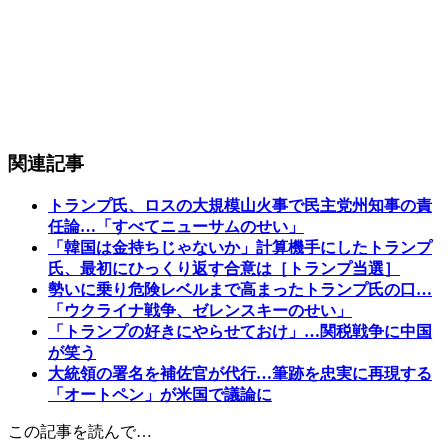
関連記事
トランプ氏、ロスの大規模山火事で民主党州知事の責
任論…「すべてニューサムのせい」
「韓国は金持ちじゃないか」計算機手にしたトランプ
氏、最初にひっくり返す合意は［トランプ当選］
勢いに乗り危険レベルまで高まったトランプ氏の口…
「ウクライナ戦争、ゼレンスキーのせい」
「トランプの好きにやらせておけ」…関税戦争に中国
が笑う
大統領の署名を補佐官が代行…筆跡を忠実に再現する
「オートペン」が米国で議論に
この記事を読んで…