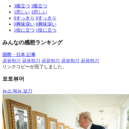
3
腹立つ
3
腹立つ
1
悲しい
1
悲しい
0
すっきり
0
すっきり
0
興味深い
0
興味深い
1
役に立つ
1
役に立つ
みんなの感想ランキング
国際・日本 記事
공유하기
공유하기
공유하기
공유하기
공유하기
リンクコピーが完了しました。
포토뷰어
뉴스 메뉴 보기