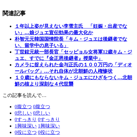
関連記事
１年以上姿が見えない李雪主氏 「妊娠・出産でな
い」…娘ジュエ宣伝効果の最大化か
朴智元元韓国国情院長「キム・ジュエは後継者でな
い、留学中の息子いる」
丁世鉉元統一部長官「セッピョル女将軍12歳キム・ジ
ュエ、すでに『金正恩後継者』授業中」
カメラに捉えられた金与正氏の１００万円の「ディオ
ールバッグ」…それ自体が北朝鮮の人権惨状
１０歳にもならないキム・ジュエにひざをつく…北朝
鮮の核より深刻な４代世襲
この記事を読んで…
0
腹立つ
0
腹立つ
0
悲しい
0
悲しい
0
すっきり
0
すっきり
1
興味深い
1
興味深い
0
役に立つ
0
役に立つ