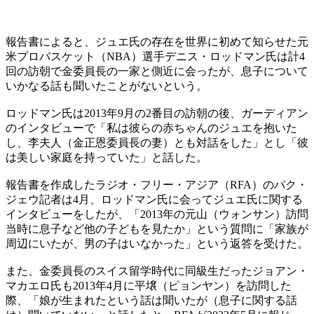
報告書によると、ジュエ氏の存在を世界に初めて知らせた元
米プロバスケット（NBA）選手デニス・ロッドマン氏は計4
回の訪朝で金委員長の一家と側近に会ったが、息子について
いかなる話も聞いたことがないという。
ロッドマン氏は2013年9月の2番目の訪朝の後、ガーディアン
のインタビューで「私は彼らの赤ちゃんのジュエを抱いた
し、李夫人（金正恩委員長の妻）とも対話をした」とし「彼
は美しい家庭を持っていた」と話した。
報告書を作成したラジオ・フリー・アジア（RFA）のパク・
ジェウ記者は4月、ロッドマン氏に会ってジュエ氏に関する
インタビューをしたが、「2013年の元山（ウォンサン）訪問
当時に息子など他の子どもを見たか」という質問に「家族が
周辺にいたが、男の子はいなかった」という返答を受けた。
また、金委員長のスイス留学時代に同級生だったジョアン・
マカエロ氏も2013年4月に平壌（ピョンヤン）を訪問した
際、「娘が生まれたという話は聞いたが（息子に関する話