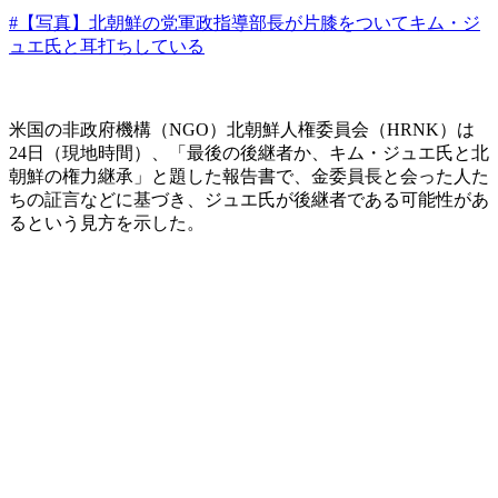
#【写真】北朝鮮の党軍政指導部長が片膝をついてキム・ジ
ュエ氏と耳打ちしている
米国の非政府機構（NGO）北朝鮮人権委員会（HRNK）は
24日（現地時間）、「最後の後継者か、キム・ジュエ氏と北
朝鮮の権力継承」と題した報告書で、金委員長と会った人た
ちの証言などに基づき、ジュエ氏が後継者である可能性があ
るという見方を示した。