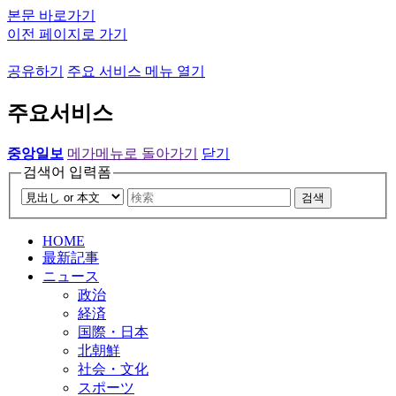
본문 바로가기
이전 페이지로 가기
공유하기
주요 서비스 메뉴 열기
주요서비스
중앙일보
메가메뉴로 돌아가기
닫기
검색어 입력폼
검색
HOME
最新記事
ニュース
政治
経済
国際・日本
北朝鮮
社会・文化
スポーツ