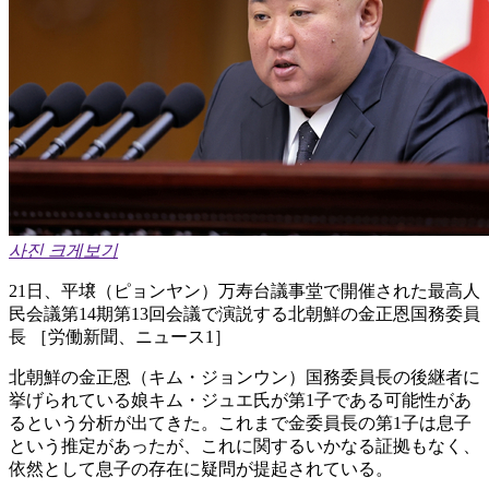
사진 크게보기
21日、平壌（ピョンヤン）万寿台議事堂で開催された最高人
民会議第14期第13回会議で演説する北朝鮮の金正恩国務委員
長 ［労働新聞、ニュース1］
北朝鮮の金正恩（キム・ジョンウン）国務委員長の後継者に
挙げられている娘キム・ジュエ氏が第1子である可能性があ
るという分析が出てきた。これまで金委員長の第1子は息子
という推定があったが、これに関するいかなる証拠もなく、
依然として息子の存在に疑問が提起されている。