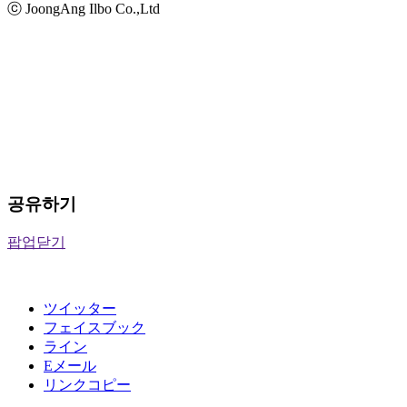
ⓒ JoongAng Ilbo Co.,Ltd
공유하기
팝업닫기
ツイッター
フェイスブック
ライン
Eメール
リンクコピー