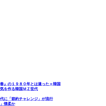
春』の１９８０年とは違った＝韓国
気を作る韓国ＭＺ世代
代に「節約チャレンジ」が流行
」懐柔か