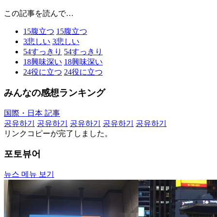
この記事を読んで…
15
腹立つ
15
腹立つ
3
悲しい
3
悲しい
54
すっきり
54
すっきり
18
興味深い
18
興味深い
24
役に立つ
24
役に立つ
みんなの感想ランキング
国際・日本 記事
공유하기
공유하기
공유하기
공유하기
공유하기
リンクコピーが完了しました。
포토뷰어
뉴스 메뉴 보기