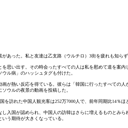
素があった。私と友達は乙支路（ウルチロ）3街を疲れも知ら
とを思い出す。その時会ったすべての人は私を慰めて道を案内
ソウル病」のハッシュタグも付けた。
動画が熱い反応を得ている。彼らは「韓国に行ったすべての人
にソウルの夜景の動画を投稿した。
を訪れた中国人観光客は252万7000人で、前年同期比14％ほ
なし入国が認められ、中国人の訪韓はさらに増えるものとみら
という期待が大きくなっている。