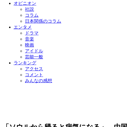
オピニオン
社説
コラム
日本関係のコラム
エンタメ
ドラマ
音楽
映画
アイドル
芸能一般
ランキング
アクセス
コメント
みんなの感想
「ソウルから帰ると病気になる」…中国