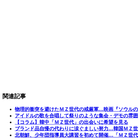
関連記事
物理的衝突を避けたＭＺ世代の戒厳軍…映画『ソウルの
アイドルの歌を合唱して祭りのような集会・デモの雰囲
【コラム】韓中「ＭＺ世代」の出会いに希望を見る
ブランド品自慢の代わりに涙ぐましい努力…韓国ＭＺ世
北朝鮮、少年団指導員大講習を初めて開催…「ＭＺ世代