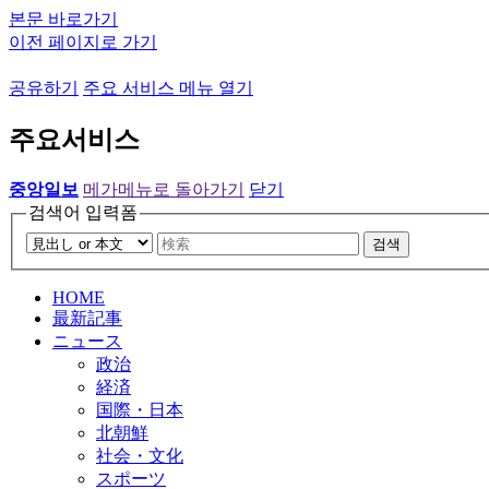
본문 바로가기
이전 페이지로 가기
공유하기
주요 서비스 메뉴 열기
주요서비스
중앙일보
메가메뉴로 돌아가기
닫기
검색어 입력폼
검색
HOME
最新記事
ニュース
政治
経済
国際・日本
北朝鮮
社会・文化
スポーツ