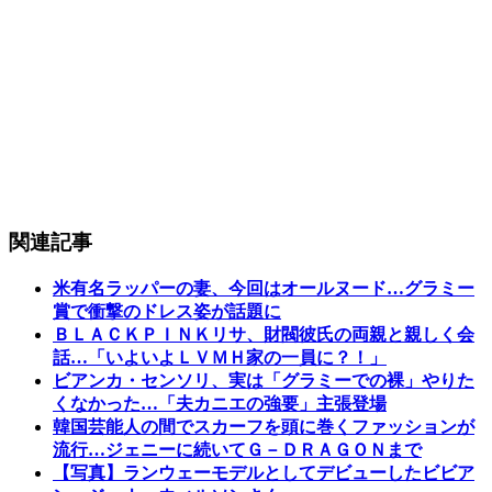
関連記事
米有名ラッパーの妻、今回はオールヌード…グラミー
賞で衝撃のドレス姿が話題に
ＢＬＡＣＫＰＩＮＫリサ、財閥彼氏の両親と親しく会
話…「いよいよＬＶＭＨ家の一員に？！」
ビアンカ・センソリ、実は「グラミーでの裸」やりた
くなかった…「夫カニエの強要」主張登場
韓国芸能人の間でスカーフを頭に巻くファッションが
流行…ジェニーに続いてＧ－ＤＲＡＧＯＮまで
【写真】ランウェーモデルとしてデビューしたビビア