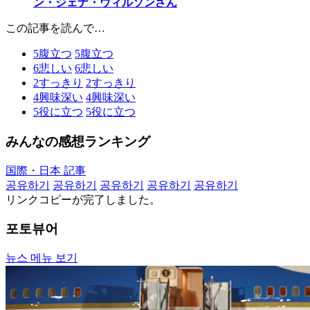
ン・ジェナ・ウィルソンさん
この記事を読んで…
5
腹立つ
5
腹立つ
6
悲しい
6
悲しい
2
すっきり
2
すっきり
4
興味深い
4
興味深い
5
役に立つ
5
役に立つ
みんなの感想ランキング
国際・日本 記事
공유하기
공유하기
공유하기
공유하기
공유하기
リンクコピーが完了しました。
포토뷰어
뉴스 메뉴 보기