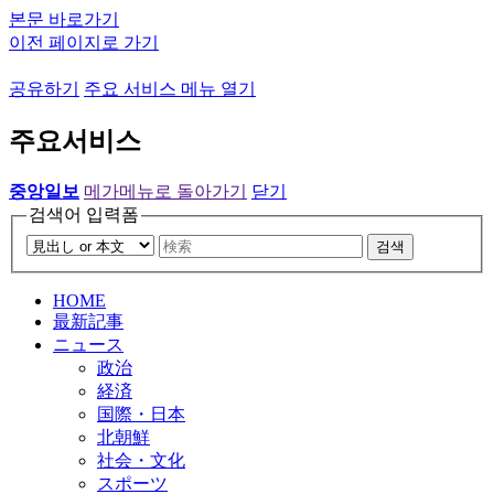
본문 바로가기
이전 페이지로 가기
공유하기
주요 서비스 메뉴 열기
주요서비스
중앙일보
메가메뉴로 돌아가기
닫기
검색어 입력폼
검색
HOME
最新記事
ニュース
政治
経済
国際・日本
北朝鮮
社会・文化
スポーツ