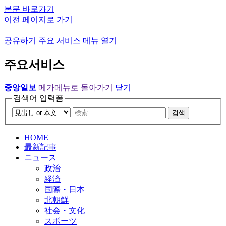
본문 바로가기
이전 페이지로 가기
공유하기
주요 서비스 메뉴 열기
주요서비스
중앙일보
메가메뉴로 돌아가기
닫기
검색어 입력폼
검색
HOME
最新記事
ニュース
政治
経済
国際・日本
北朝鮮
社会・文化
スポーツ