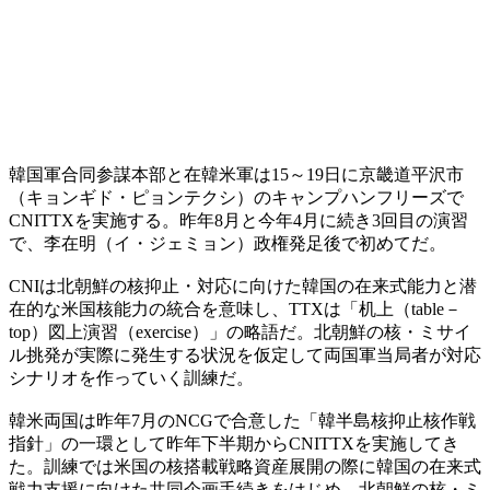
韓国軍合同参謀本部と在韓米軍は15～19日に京畿道平沢市
（キョンギド・ピョンテクシ）のキャンプハンフリーズで
CNITTXを実施する。昨年8月と今年4月に続き3回目の演習
で、李在明（イ・ジェミョン）政権発足後で初めてだ。
CNIは北朝鮮の核抑止・対応に向けた韓国の在来式能力と潜
在的な米国核能力の統合を意味し、TTXは「机上（table－
top）図上演習（exercise）」の略語だ。北朝鮮の核・ミサイ
ル挑発が実際に発生する状況を仮定して両国軍当局者が対応
シナリオを作っていく訓練だ。
韓米両国は昨年7月のNCGで合意した「韓半島核抑止核作戦
指針」の一環として昨年下半期からCNITTXを実施してき
た。訓練では米国の核搭載戦略資産展開の際に韓国の在来式
戦力支援に向けた共同企画手続きをはじめ、北朝鮮の核・ミ