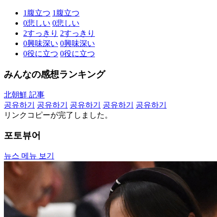
1
腹立つ
1
腹立つ
0
悲しい
0
悲しい
2
すっきり
2
すっきり
0
興味深い
0
興味深い
0
役に立つ
0
役に立つ
みんなの感想ランキング
北朝鮮 記事
공유하기
공유하기
공유하기
공유하기
공유하기
リンクコピーが完了しました。
포토뷰어
뉴스 메뉴 보기