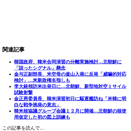
関連記事
韓国政府、韓米合同演習の分離実施検討…北朝鮮に
「誤ったシグナル」懸念
金与正副部長、米空母の釜山入港に反発「威嚇的対応
検討」…米新政権名指しも
李大統領訪米出発日に…北朝鮮、新型地対空ミサイル
試験射撃
金正恩委員長、韓米演習初日に駆逐艦訪ね「米韓に明
白な戦争挑発の意志」
韓米核協議グループ会議１２月に開催…北朝鮮の核使
用仮定した初の図上訓練も
この記事を読んで…