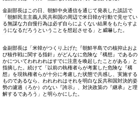
金副部長はこの日、朝鮮中央通信を通じて発表した談話で
「朝鮮民主主義人民共和国の周辺で米日韓が行動で見せてい
る無謀な力自慢行為は必ず自らによくない結果をもたらすよ
うになるだろうということを想起させる」と威嚇した。
金副部長は「米韓がつくり上げた『朝鮮半島での核抑止およ
び核作戦に関する指針』がどんなに危険な『構想』であるの
かについてわれわれはすでに注意を喚起したことがある」と
指摘した。続けて「以前の執権者らが考案した危険な『構
想』を現執権者らが十分に考慮した状態で共感し、実施する
ものであるなら、われわれはそれを明白な反共和国対決的姿
勢の濾過（ろか）のない『誇示』、対決政策の『継承』と理
解するであろう」と明らかにした。