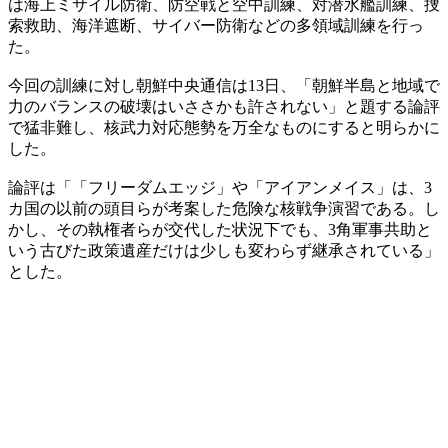
は海上ミサイル防衛、防空戦と空中訓練、対潜水艦訓練、捜
索救助、海洋遮断、サイバー防衛などの多領域訓練を行っ
た。
今回の訓練に対し朝鮮中央通信は13日、「朝鮮半島と地域で
力のバランスの破壊はいささかも許されない」と題する論評
で猛非難し、核武力対応態勢を万全なものにすると明らかに
した。
論評は「「フリーダムエッジ」や「アイアンメイス」は、3
カ国の以前の頭目らが考案した危険な核戦争演習である。し
かし、その執権者らが交代した状況下でも、3角軍事共助と
いう古びた政策遺産だけは少しも変わらず継承されている」
とした。