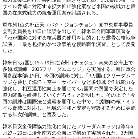
サイル脅威に対応する拡大抑止強化案など米国の核戦力と韓
国の在来式戦力の統合運用案が討議される。
軍序列1位の朴正天（パク・ジョンチョン）党中央軍事委員
会副委員長も14日に談話を出して、韓米日合同軍事演習を
「わが国家に対する核兵器の使用を目的とした露骨な核戦争
試演」「最も包括的かつ攻撃的な侵略戦争演習」として反発
した。
韓米日3カ国は15～19日に済州（チェジュ）南東の公海上で
多領域訓練「2025フリーダムエッジ」を実施する。韓国軍合
同参謀本部は5日、今回の訓練に対し「3カ国はフリーダムエ
ッジを通じて海洋・空中・サイバーなど多領域で作戦能力を
強化し、相互運用性向上を通じて3カ国間の堅固で安定した
協力関係を維持していくだろう」と説明した。その上で「今
回の訓練は国際法と規範を順守した中で、北朝鮮の核・ミサ
イル脅威に対応し、地域の平和と安定を守護するために実施
する年次的訓練」と言及した。
韓米日安全保障協力強化に向けたフリーダムエッジは昨年6
月27～29日に済州南方の公海上で初めて実施された。3カ国