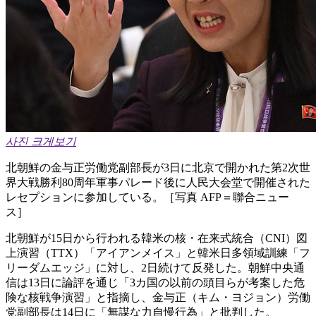
사진 크게보기
北朝鮮の金与正労働党副部長が3日に北京で開かれた第2次世
界大戦勝利80周年軍事パレード後に人民大会堂で開催された
レセプションに参加している。［写真 AFP＝聯合ニュー
ス］
北朝鮮が15日から行われる韓米の核・在来式統合（CNI）図
上演習（TTX）「アイアンメイス」と韓米日多領域訓練「フ
リーダムエッジ」に対し、2日続けて反発した。朝鮮中央通
信は13日に論評を通じ「3カ国の以前の頭目らが考案した危
険な核戦争演習」と指摘し、金与正（キム・ヨジョン）労働
党副部長は14日に「無謀な力自慢行為」と批判した。