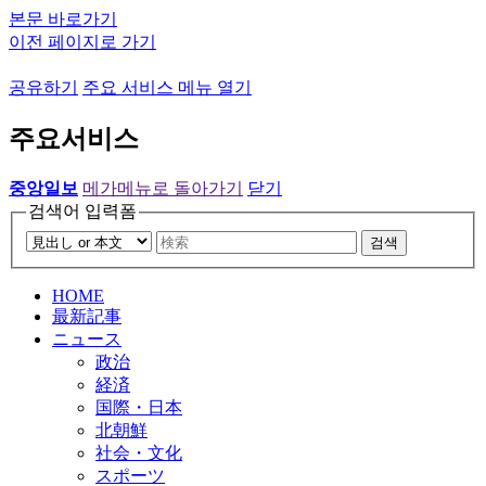
본문 바로가기
이전 페이지로 가기
공유하기
주요 서비스 메뉴 열기
주요서비스
중앙일보
메가메뉴로 돌아가기
닫기
검색어 입력폼
검색
HOME
最新記事
ニュース
政治
経済
国際・日本
北朝鮮
社会・文化
スポーツ