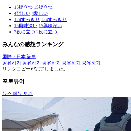
15
腹立つ
15
腹立つ
4
悲しい
4
悲しい
124
すっきり
124
すっきり
15
興味深い
15
興味深い
2
役に立つ
2
役に立つ
みんなの感想ランキング
国際・日本 記事
공유하기
공유하기
공유하기
공유하기
공유하기
リンクコピーが完了しました。
포토뷰어
뉴스 메뉴 보기