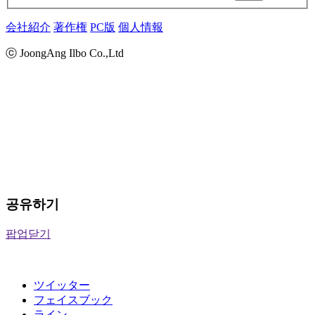
会社紹介
著作権
PC版
個人情報
ⓒ JoongAng Ilbo Co.,Ltd
공유하기
팝업닫기
ツイッター
フェイスブック
ライン