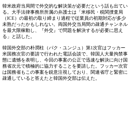
韓米政府当局間で外交的な解決策が必要だという話も出てい
る。大手法律事務所所属の弁護士は「米移民・税関捜査局
（ICE）の最初の取り締まり過程で従業員の初期対応が多少
未熟だったかもしれない。両国外交当局間の疎通チャンネル
を最大限稼動し、『外交』で問題を解決するが必要に思え
る」と話した。
韓国外交部の朴潤柱（パク・ユンジュ）第1次官はフッカー
米国務次官の要請で行われた電話会談で、韓国人大量拘禁事
態に遺憾を表明し、今回の事案の公正で迅速な解決に向け国
務省次元で積極的に協力することを要請した。フッカー次官
は国務省もこの事案を鋭意注視しており、関連省庁と緊密に
疎通していると答えたと韓国外交部は伝えた。