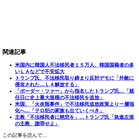
関連記事
米国内に韓国人不法移民者１５万人、韓国国籍者の多
いＬＡなどで不安拡大
トランプ氏、不法移民取り締まり反対デモに「外敵に
侵攻された…ＬＡ解放する」
「ボーダー・ツァー」から指名したトランプ氏…「就
任日に史上最大規模の不法移民を追放」
米国、「火炎瓶事件」で不法移民追放政策より一層強
化へ…「テロ犯の家族も出ていくべき」
主教「不法移民者に慈悲を」…トランプ氏「急進左派
の主教、謝罪せよ」
この記事を読んで…