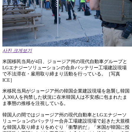
사진 크게보기
米国移民当局が4日、ジョージア州の現代自動車グループと
LGエナジーソリューションの合弁バッテリー工場建設現場
で不法滞在・雇用取り締まり活動を行っている。［写真
ICE］
米移民当局がジョージア州の韓国企業建設現場を急襲し韓国
人300人を拘禁した状況に在米韓国人は不安感に包まれたま
ま事態の推移を注視している。
韓国人の間ではジョージア州の現代自動車とLGエナジーソ
リューションのバッテリー合弁工場建設現場で起きた大規模
な韓国人取り締まりをめぐり「衝撃的だ」「米国が韓国に投