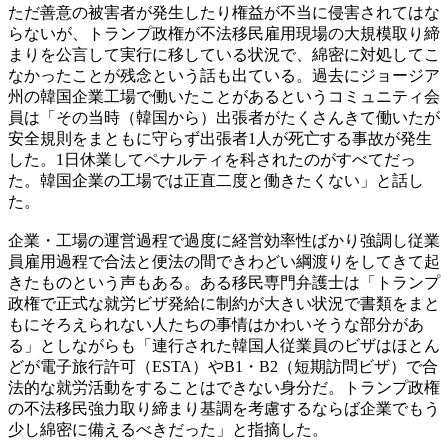
ただ善意の被害者が発生したり権益が不当に侵害されてはな
らないが、トランプ政権が不法移民雇用現場の大規模取り締
まりを公言して実行に移している状況で、綿密に対処してこ
なかったことが残念という話も出ている。過去にジョージア
州の韓国企業工場で働いたことがあるというコミュニティ会
員は「その当時（韓国から）出張者がたくさんきて働いたが
安全規則をまともに守らず出張者1人が死亡する事故が発生
した。1日休業してペナルティを科されたのがすべてだっ
た。韓国企業の工場では正直二度と働きたくない」と話し
た。
企業・工場の運営過程で過度に経営効率性ばかり強調し従業
員雇用過程で合法と便法の間できわどい綱渡りをしてきて起
きたものという声もある。ある移民専門弁護士は「トランプ
政権で正式な就労ビザ発給に制約が大きい状況で書類をまと
もにそろえられない人たちの事情はかわいそうな部分があ
る」としながらも「連行された韓国人従業員のビザはほとん
どが電子旅行許可（ESTA）やB1・B2（短期訪問ビザ）で合
法的な就労活動をすることはできない身分だ。トランプ政権
の不法移民強力取り締まり基調を考慮するならば企業でもう
少し綿密に備えるべきだった」と指摘した。