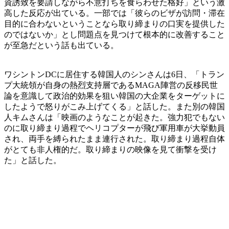
資誘致を要請しながら不意打ちを食らわせた格好」という激
高した反応が出ている。一部では「彼らのビザが訪問・滞在
目的に合わないということなら取り締まりの口実を提供した
のではないか」とし問題点を見つけて根本的に改善すること
が至急だという話も出ている。
ワシントンDCに居住する韓国人のシンさんは6日、「トラン
プ大統領が自身の熱烈支持層であるMAGA陣営の反移民世
論を意識して政治的効果を狙い韓国の大企業をターゲットに
したようで怒りがこみ上げてくる」と話した。また別の韓国
人キムさんは「映画のようなことが起きた。強力犯でもない
のに取り締まり過程でヘリコプターが飛び軍用車が大挙動員
され、両手を縛られたまま連行された。取り締まり過程自体
がとても非人権的だ。取り締まりの映像を見て衝撃を受け
た」と話した。