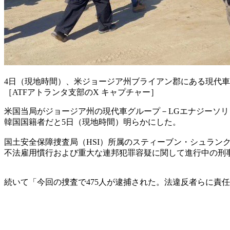
4日（現地時間）、米ジョージア州ブライアン郡にある現代
［ATFアトランタ支部のX キャプチャー］
米国当局がジョージア州の現代車グループ－LGエナジーソリ
韓国国籍者だと5日（現地時間）明らかにした。
国土安全保障捜査局（HSI）所属のスティーブン・シュラン
不法雇用慣行および重大な連邦犯罪容疑に関して進行中の刑
続いて「今回の捜査で475人が逮捕された。法違反者らに責