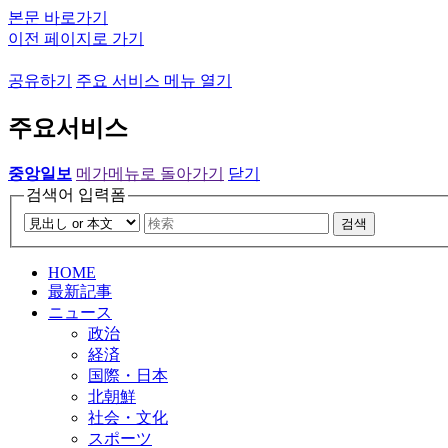
본문 바로가기
이전 페이지로 가기
공유하기
주요 서비스 메뉴 열기
주요서비스
중앙일보
메가메뉴로 돌아가기
닫기
검색어 입력폼
검색
HOME
最新記事
ニュース
政治
経済
国際・日本
北朝鮮
社会・文化
スポーツ