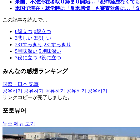
米国、不法滞在者取り締まり開始…「犯罪経歴なくても
米国で滞在・就労時に「反米感情」も審査対象に…「Ｓ
この記事を読んで…
0
腹立つ
0
腹立つ
3
悲しい
3
悲しい
231
すっきり
231
すっきり
5
興味深い
5
興味深い
3
役に立つ
3
役に立つ
みんなの感想ランキング
国際・日本 記事
공유하기
공유하기
공유하기
공유하기
공유하기
リンクコピーが完了しました。
포토뷰어
뉴스 메뉴 보기