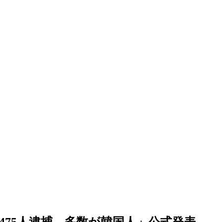
475人逮捕…多数が韓国人」公式発表