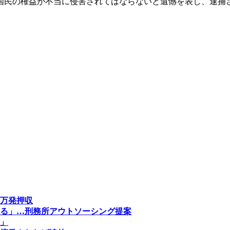
国民の権益が不当に侵害されてはならないと遺憾を表し、逮捕
万発押収
る」…刑務所アウトソーシング提案
」