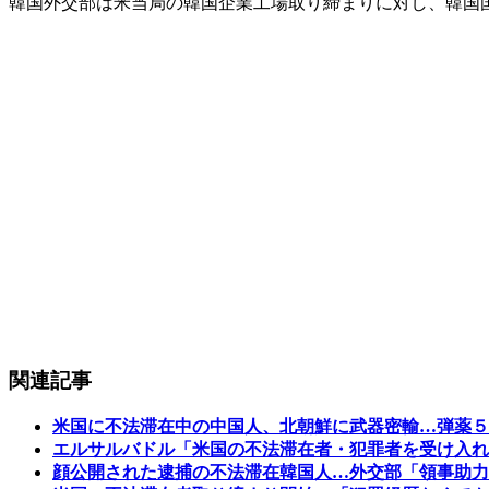
韓国外交部は米当局の韓国企業工場取り締まりに対し、韓国
関連記事
米国に不法滞在中の中国人、北朝鮮に武器密輸…弾薬５
エルサルバドル「米国の不法滞在者・犯罪者を受け入れ
顔公開された逮捕の不法滞在韓国人…外交部「領事助力