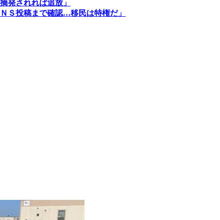
摘発されれば追放」
ＮＳ投稿まで確認…移民は特権だ」