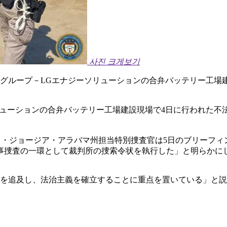
사진 크게보기
車グループ－LGエナジーソリューションの合弁バッテリー工場
ューションの合弁バッテリー工場建設現場で4日に行われた不法
ク・ジョージア・アラバマ州担当特別捜査官は5日のブリーフ
事捜査の一環として裁判所の捜索令状を執行した」と明らかに
任を追及し、法治主義を確立することに重点を置いている」と