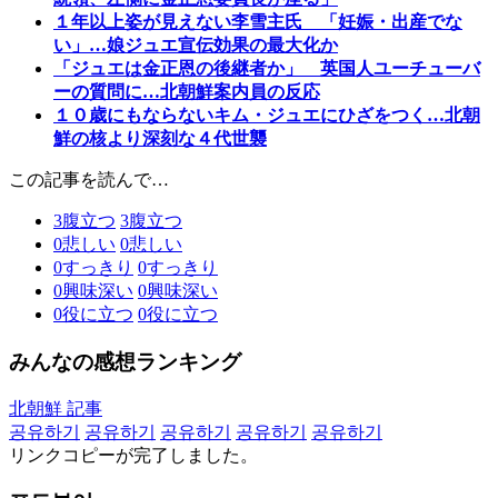
１年以上姿が見えない李雪主氏 「妊娠・出産でな
い」…娘ジュエ宣伝効果の最大化か
「ジュエは金正恩の後継者か」 英国人ユーチューバ
ーの質問に…北朝鮮案内員の反応
１０歳にもならないキム・ジュエにひざをつく…北朝
鮮の核より深刻な４代世襲
この記事を読んで…
3
腹立つ
3
腹立つ
0
悲しい
0
悲しい
0
すっきり
0
すっきり
0
興味深い
0
興味深い
0
役に立つ
0
役に立つ
みんなの感想ランキング
北朝鮮 記事
공유하기
공유하기
공유하기
공유하기
공유하기
リンクコピーが完了しました。