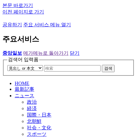
본문 바로가기
이전 페이지로 가기
공유하기
주요 서비스 메뉴 열기
주요서비스
중앙일보
메가메뉴로 돌아가기
닫기
검색어 입력폼
검색
HOME
最新記事
ニュース
政治
経済
国際・日本
北朝鮮
社会・文化
スポーツ