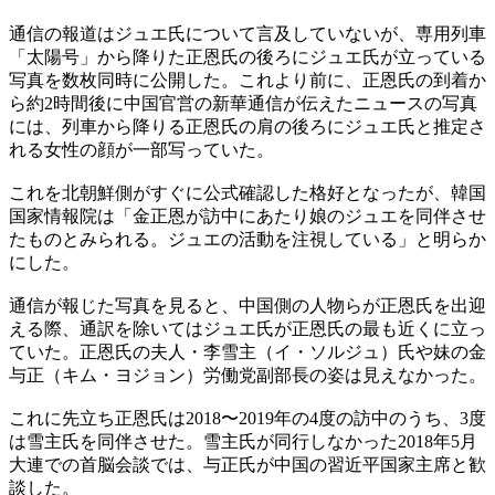
通信の報道はジュエ氏について言及していないが、専用列車
「太陽号」から降りた正恩氏の後ろにジュエ氏が立っている
写真を数枚同時に公開した。これより前に、正恩氏の到着か
ら約2時間後に中国官営の新華通信が伝えたニュースの写真
には、列車から降りる正恩氏の肩の後ろにジュエ氏と推定さ
れる女性の顔が一部写っていた。
これを北朝鮮側がすぐに公式確認した格好となったが、韓国
国家情報院は「金正恩が訪中にあたり娘のジュエを同伴させ
たものとみられる。ジュエの活動を注視している」と明らか
にした。
通信が報じた写真を見ると、中国側の人物らが正恩氏を出迎
える際、通訳を除いてはジュエ氏が正恩氏の最も近くに立っ
ていた。正恩氏の夫人・李雪主（イ・ソルジュ）氏や妹の金
与正（キム・ヨジョン）労働党副部長の姿は見えなかった。
これに先立ち正恩氏は2018〜2019年の4度の訪中のうち、3度
は雪主氏を同伴させた。雪主氏が同行しなかった2018年5月
大連での首脳会談では、与正氏が中国の習近平国家主席と歓
談した。