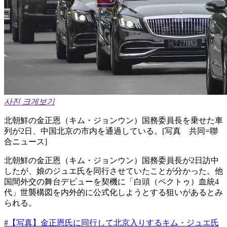
사진 크게보기
北朝鮮の金正恩（キム・ジョンウン）国務委員長を乗せた車
列が2日、中国北京の市内を通過している。[写真 共同=聯
合ニュース]
北朝鮮の金正恩（キム・ジョンウン）国務委員長が2日訪中
したが、娘のジュエ氏を同行させていたことが分かった。他
国間外交の舞台デビューを契機に「白頭（ペクトゥ）血統4
代」世襲構図を内外的に公式化しようとする狙いがあるとみ
られる。
#【写真】金正恩氏に同行して北京入りするキム・ジュエ氏