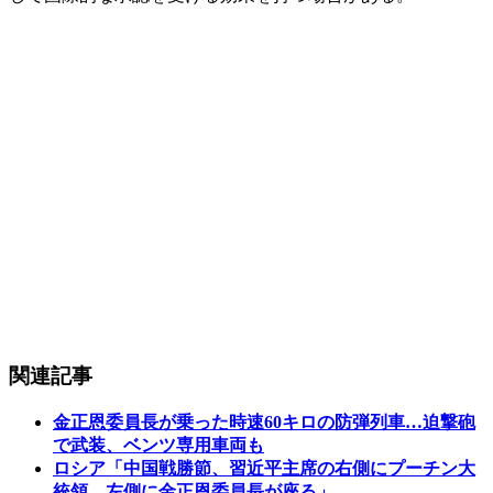
関連記事
金正恩委員長が乗った時速60キロの防弾列車…迫撃砲
で武装、ベンツ専用車両も
ロシア「中国戦勝節、習近平主席の右側にプーチン大
統領、左側に金正恩委員長が座る」