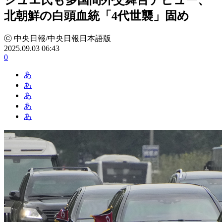
北朝鮮の白頭血統「4代世襲」固め
ⓒ 中央日報/中央日報日本語版
2025.09.03 06:43
0
あ
あ
あ
あ
あ