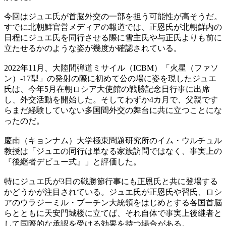
今回はジュエ氏が首脳外交の一部を担う可能性が高そうだ。
すでに北朝鮮官営メディアの報道では、正恩氏が北朝鮮内の
日程にジュエ氏を同行させる際に雪主氏や与正氏よりも前に
立たせるかのような姿が幾度か確認されている。
2022年11月、大陸間弾道ミサイル（ICBM）「火星（ファソ
ン）-17型」の発射の際に初めて公の場に姿を現したジュエ
氏は、今年5月在朝ロシア大使館の戦勝記念日行事に出席
し、外交活動を開始した。そしてわずか4カ月で、父親です
らまだ経験していない多国間外交の舞台に共に立つことにな
ったのだ。
慶南（キョンナム）大学極東問題研究所のイム・ウルチュル
教授は「ジュエの同行は単なる家族訪問ではなく、事実上の
『後継者デビュー式』」と評価した。
特にジュエ氏が3日の戦勝節行事にも正恩氏と共に登場する
かどうかが注目されている。ジュエ氏が正恩氏や習氏、ロシ
アのウラジーミル・プーチン大統領をはじめとする各国首脳
らとともに天安門城楼に立てば、それ自体で事実上後継者と
して国際的な承認を受ける効果を持つ場合がある。