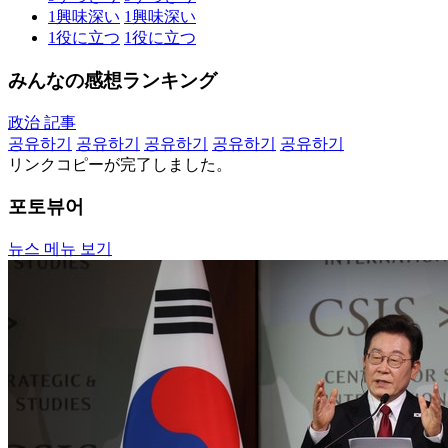
1
興味深い
1
興味深い
1
役に立つ
1
役に立つ
みんなの感想ランキング
政治 記事
공유하기
공유하기
공유하기
공유하기
공유하기
リンクコピーが完了しました。
포토뷰어
뉴스 메뉴 보기