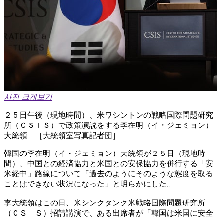
사진 크게보기
２５日午後（現地時間）、米ワシントンの戦略国際問題研究
所（ＣＳＩＳ）で政策演説をする李在明（イ・ジェミョン）
大統領 ［大統領室写真記者団］
韓国の李在明（イ・ジェミョン）大統領が２５日（現地時
間）、中国との経済協力と米国との安保協力を併行する「安
米経中」路線について「過去のようにそのような態度を取る
ことはできない状況になった」と明らかにした。
李大統領はこの日、米シンクタンク米戦略国際問題研究所
（ＣＳＩＳ）招請講演で、ある出席者が「韓国は米国に安全