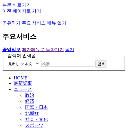
본문 바로가기
이전 페이지로 가기
공유하기
주요 서비스 메뉴 열기
주요서비스
중앙일보
메가메뉴로 돌아가기
닫기
검색어 입력폼
검색
HOME
最新記事
ニュース
政治
経済
国際・日本
北朝鮮
社会・文化
スポーツ