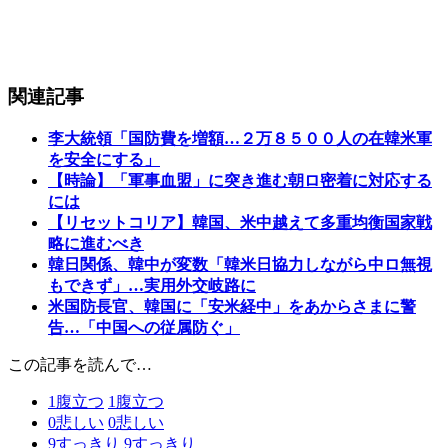
関連記事
李大統領「国防費を増額…２万８５００人の在韓米軍
を安全にする」
【時論】「軍事血盟」に突き進む朝ロ密着に対応する
には
【リセットコリア】韓国、米中越えて多重均衡国家戦
略に進むべき
韓日関係、韓中が変数「韓米日協力しながら中ロ無視
もできず」…実用外交岐路に
米国防長官、韓国に「安米経中」をあからさまに警
告…「中国への従属防ぐ」
この記事を読んで…
1
腹立つ
1
腹立つ
0
悲しい
0
悲しい
9
すっきり
9
すっきり