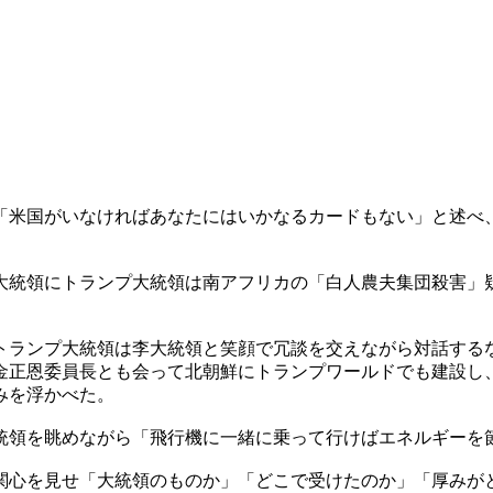
「米国がいなければあなたにはいかなるカードもない」と述べ
大統領にトランプ大統領は南アフリカの「白人農夫集団殺害」
トランプ大統領は李大統領と笑顔で冗談を交えながら対話する
金正恩委員長とも会って北朝鮮にトランプワールドでも建設し
みを浮かべた。
統領を眺めながら「飛行機に一緒に乗って行けばエネルギーを
関心を見せ「大統領のものか」「どこで受けたのか」「厚みが