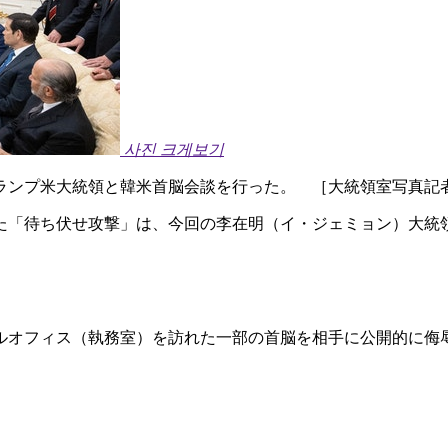
사진 크게보기
ランプ米大統領と韓米首脳会談を行った。 ［大統領室写真記
た「待ち伏せ攻撃」は、今回の李在明（イ・ジェミョン）大統
ルオフィス（執務室）を訪れた一部の首脳を相手に公開的に侮