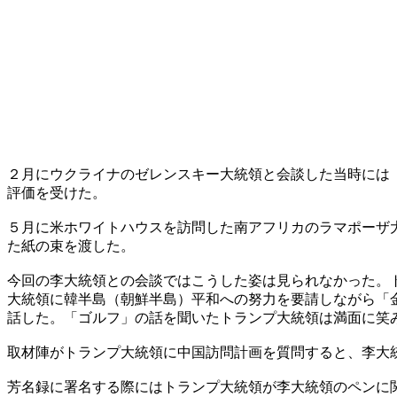
２月にウクライナのゼレンスキー大統領と会談した当時には
評価を受けた。
５月に米ホワイトハウスを訪問した南アフリカのラマポーザ
た紙の束を渡した。
今回の李大統領との会談ではこうした姿は見られなかった。
大統領に韓半島（朝鮮半島）平和への努力を要請しながら「
話した。「ゴルフ」の話を聞いたトランプ大統領は満面に笑
取材陣がトランプ大統領に中国訪問計画を質問すると、李大
芳名録に署名する際にはトランプ大統領が李大統領のペンに