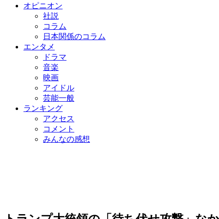
オピニオン
社説
コラム
日本関係のコラム
エンタメ
ドラマ
音楽
映画
アイドル
芸能一般
ランキング
アクセス
コメント
みんなの感想
トランプ大統領の「待ち伏せ攻撃」なか