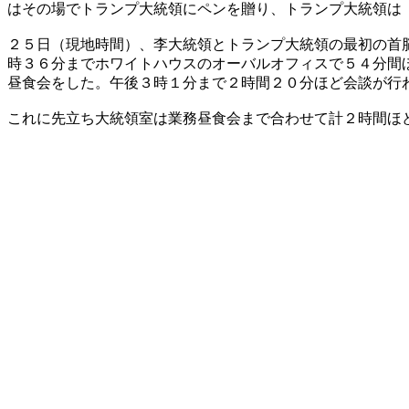
はその場でトランプ大統領にペンを贈り、トランプ大統領は
２５日（現地時間）、李大統領とトランプ大統領の最初の首
時３６分までホワイトハウスのオーバルオフィスで５４分間
昼食会をした。午後３時１分まで２時間２０分ほど会談が行
これに先立ち大統領室は業務昼食会まで合わせて計２時間ほ