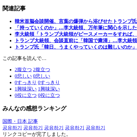
関連記事
韓米首脳会談開催、言葉の爆弾から浴びせたトランプ氏
「持っていくのか」…李大統領、万年筆に関心を示した
李大統領「トランプ大統領がピースメーカーをすれば
トランプ大統領、会談直前に「韓国で粛清」…李大統領
トランプ氏「韓日、うまくやっていくのは難しいのか」
この記事を読んで…
2
腹立つ
2
腹立つ
0
悲しい
0
悲しい
0
すっきり
0
すっきり
1
興味深い
1
興味深い
0
役に立つ
0
役に立つ
みんなの感想ランキング
国際・日本 記事
공유하기
공유하기
공유하기
공유하기
공유하기
リンクコピーが完了しました。