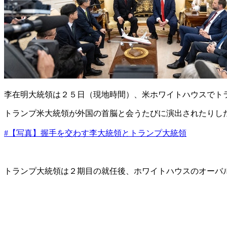
李在明大統領は２５日（現地時間）、米ホワイトハウスでト
トランプ米大統領が外国の首脳と会うたびに演出されたりし
#【写真】握手を交わす李大統領とトランプ大統領
トランプ大統領は２期目の就任後、ホワイトハウスのオーバ