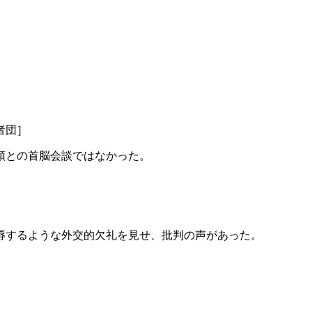
者団］
領との首脳会談ではなかった。
辱するような外交的欠礼を見せ、批判の声があった。