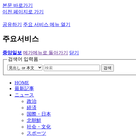
본문 바로가기
이전 페이지로 가기
공유하기
주요 서비스 메뉴 열기
주요서비스
중앙일보
메가메뉴로 돌아가기
닫기
검색어 입력폼
검색
HOME
最新記事
ニュース
政治
経済
国際・日本
北朝鮮
社会・文化
スポーツ