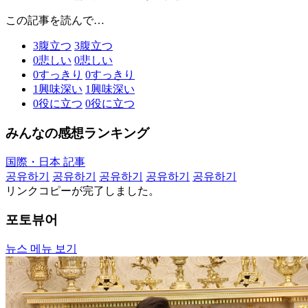
この記事を読んで…
3
腹立つ
3
腹立つ
0
悲しい
0
悲しい
0
すっきり
0
すっきり
1
興味深い
1
興味深い
0
役に立つ
0
役に立つ
みんなの感想ランキング
国際・日本 記事
공유하기
공유하기
공유하기
공유하기
공유하기
リンクコピーが完了しました。
포토뷰어
뉴스 메뉴 보기