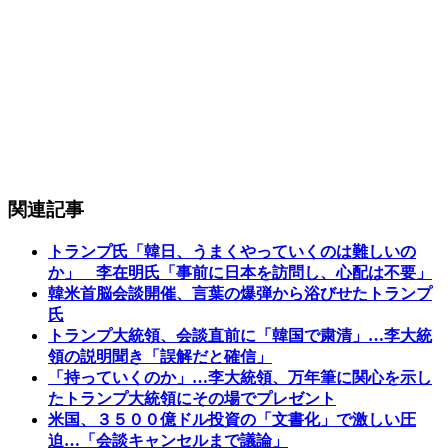
関連記事
トランプ氏「韓日、うまくやっていくのは難しいの
か」 李在明氏「事前に日本を訪問し、心配は不要」
韓米首脳会談開催、言葉の爆弾から浴びせたトランプ
氏
トランプ大統領、会談直前に「韓国で粛清」…李大統
領の説明聞き「誤解だと確信」
「持っていくのか」…李大統領、万年筆に関心を示し
たトランプ大統領にその場でプレゼント
米国、３５００億ドル投資の「文書化」で激しい圧
迫…「会談キャンセルまで議論」