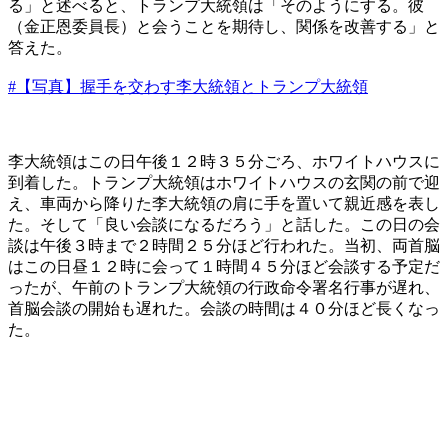
る」と述べると、トランプ大統領は「そのようにする。彼
（金正恩委員長）と会うことを期待し、関係を改善する」と
答えた。
#【写真】握手を交わす李大統領とトランプ大統領
李大統領はこの日午後１２時３５分ごろ、ホワイトハウスに
到着した。トランプ大統領はホワイトハウスの玄関の前で迎
え、車両から降りた李大統領の肩に手を置いて親近感を表し
た。そして「良い会談になるだろう」と話した。この日の会
談は午後３時まで２時間２５分ほど行われた。当初、両首脳
はこの日昼１２時に会って１時間４５分ほど会談する予定だ
ったが、午前のトランプ大統領の行政命令署名行事が遅れ、
首脳会談の開始も遅れた。会談の時間は４０分ほど長くなっ
た。