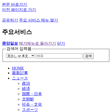
본문 바로가기
이전 페이지로 가기
공유하기
주요 서비스 메뉴 열기
주요서비스
중앙일보
메가메뉴로 돌아가기
닫기
검색어 입력폼
검색
HOME
最新記事
ニュース
政治
経済
国際・日本
北朝鮮
社会・文化
スポーツ