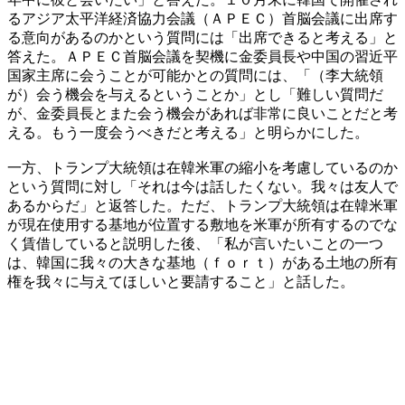
るアジア太平洋経済協力会議（ＡＰＥＣ）首脳会議に出席す
る意向があるのかという質問には「出席できると考える」と
答えた。ＡＰＥＣ首脳会議を契機に金委員長や中国の習近平
国家主席に会うことが可能かとの質問には、「（李大統領
が）会う機会を与えるということか」とし「難しい質問だ
が、金委員長とまた会う機会があれば非常に良いことだと考
える。もう一度会うべきだと考える」と明らかにした。
一方、トランプ大統領は在韓米軍の縮小を考慮しているのか
という質問に対し「それは今は話したくない。我々は友人で
あるからだ」と返答した。ただ、トランプ大統領は在韓米軍
が現在使用する基地が位置する敷地を米軍が所有するのでな
く賃借していると説明した後、「私が言いたいことの一つ
は、韓国に我々の大きな基地（ｆｏｒｔ）がある土地の所有
権を我々に与えてほしいと要請すること」と話した。