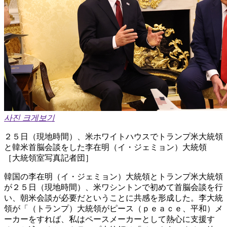
사진 크게보기
２５日（現地時間）、米ホワイトハウスでトランプ米大統領
と韓米首脳会談をした李在明（イ・ジェミョン）大統領
［大統領室写真記者団］
韓国の李在明（イ・ジェミョン）大統領とトランプ米大統領
が２５日（現地時間）、米ワシントンで初めて首脳会談を行
い、朝米会談が必要だということに共感を形成した。李大統
領が「（トランプ）大統領がピース（ｐｅａｃｅ、平和）メ
ーカーをすれば、私はペースメーカーとして熱心に支援す