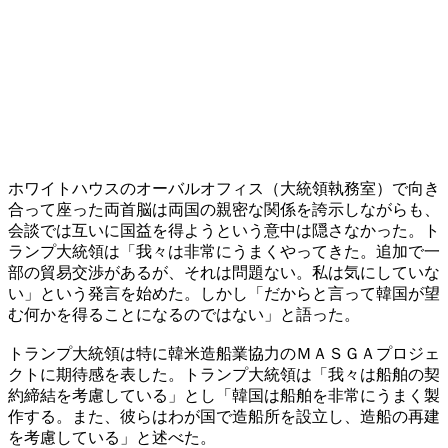
ホワイトハウスのオーバルオフィス（大統領執務室）で向き
合って座った両首脳は両国の親密な関係を誇示しながらも、
会談では互いに国益を得ようという意中は隠さなかった。ト
ランプ大統領は「我々は非常にうまくやってきた。追加で一
部の貿易交渉があるが、それは問題ない。私は気にしていな
い」という発言を始めた。しかし「だからと言って韓国が望
む何かを得ることになるのではない」と語った。
トランプ大統領は特に韓米造船業協力のＭＡＳＧＡプロジェ
クトに期待感を表した。トランプ大統領は「我々は船舶の契
約締結を考慮している」とし「韓国は船舶を非常にうまく製
作する。また、彼らはわが国で造船所を設立し、造船の再建
を考慮している」と述べた。