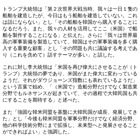
トランプ大統領は「第２次世界大戦当時、我々は一日１隻の
船舶を建造したが、今日はもう船舶を建造していない。これ
は話にならない」とし「その船舶を韓国から購入することに
なるだろう。また、我々の人材を活用してここ（米国）で船
舶を製作することになる」と伝えた。さらに「我々は世界最
高の軍事装備を製造していて、韓国はその軍事装備を多く購
入する重要な顧客」とし「その問題も共に議論する考えであ
り（これを含めて）話すテーマが多い」と話した。
これに対し李大統領は「米国を再び偉大にさせることが（ト
ランプ）大統領の夢であり、米国がまた偉大に変わっている
ようだ。それがダウジョーンズ指数にも表れているようだ」
という言葉で始め、「（米国で）造船分野だけでなく製造業
分野でもルネサンスが起きていて、その過程で大韓民国も共
にすることを期待する」と述べた。
また「強固な韓米同盟を基盤に大韓民国が成長、発展してき
た」とし「今後も韓米同盟を軍事分野だけでなく経済分野、
他の科学技術分野にまで拡張し、未来型へと発展させること
ができればよい」と強調した。