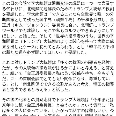
この日の会談で李大統領は通商交渉の議題に一つ一つ言及す
る代わりに、北朝鮮問題解決のためのトランプ大統領の役割
を要請した。李大統領は「できることなら全世界で唯一の分
断国家として残った韓半島（朝鮮半島）の平和を形成し、金
正恩（キム・ジョンウン）委員長に会い、北朝鮮にトランプ
ワールドでも建設し、そこで私もゴルフができるようにして
ほしい」と話した。そして「世界の指導者のうち、世界の平
和問題に（トランプ）大統領のように関心を持って実際に成
果を出したケースは初めてとみられる」とし「韓半島の平和
の新たな道を必ず開いてほしい」と要請した。
これに対しトランプ大統領は「多くの韓国の指導者を経験し
たが、今の大統領の接近法がはるかによいと考える」と答え
た。続いて「金正恩委員長と私は良い関係を持ち、今もそう
だ。２回の首脳会談でとても近い関係になり、尊重してい
る」とし「南北関係でできる役割があると考え、韓国の指導
者と協力できると考える」と話した。
その後の記者との質疑応答でトランプ大統領は「今年または
来年中に彼（金正恩委員長）と会うのか」という質問に「私
は多くの人に会っている。したがって話すのは難しいが、今
年中に彼と会いたい」と答えた。１０月末に韓国で開催され