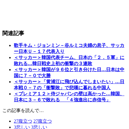
関連記事
歌手キム・ジョンミン－谷ルミコ夫婦の息子、サッカ
ー日本Ｕ－１７代表入り
＜サッカー＞韓国代表チーム、日本の「２．５軍」に
敗れる…韓日戦史上初の衝撃の３連敗
＜サッカー＞韓国が９６位と引き分けた日…日本は中
国に７－０で大勝
＜サッカー＞「黄浦江に飛び込んでしまいたい」…日
本戦０－７の「衝撃敗」で悲嘆に暮れる中国人
＜プレミア１２＞侍ジャパンの壁は高かった…韓国、
日本に３－６で敗れる 「４強進出に赤信号」
この記事を読んで…
27
腹立つ
27
腹立つ
3
悲しい
3
悲しい