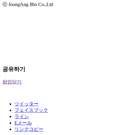
ⓒ JoongAng Ilbo Co.,Ltd
공유하기
팝업닫기
ツイッター
フェイスブック
ライン
Eメール
リンクコピー