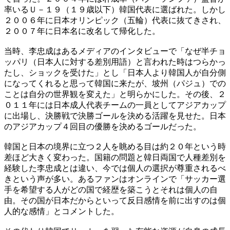
率いるＵ－１９（１９歳以下）韓国代表に選ばれた。しかし
２００６年に日本オリンピック（五輪）代表に抜てきされ、
２００７年に日本名に改名して帰化した。
当時、李忠成はあるメディアのインタビューで「なぜ半チョ
ッパリ（日本人に対する差別用語）と言われた時はつらかっ
たし、ショックを受けた」とし「日本人より韓国人が自分側
になってくれると思って韓国に来たが、坡州（パジュ）での
ことは自分の世界観を変えた」と明らかにした。その後、２
０１１年には日本成人代表チームの一員としてアジアカップ
に出場し、決勝戦で決勝ゴールを決める活躍を見せた。日本
のアジアカップ４回目の優勝を決めるゴールだった。
韓国と日本の境界に立つ２人を眺める目は約２０年という時
差ほど大きく変わった。国籍の問題と韓日両国で人種差別を
経験した李忠成とは違い、今では個人の選択が尊重されるべ
きという声が多い。あるファンはオンラインで「サッカー選
手を希望する人がどの国で経歴を築こうとそれは個人の自
由。その国が日本だからといって反日感情を前に出すのは個
人的な感情」とコメントした。