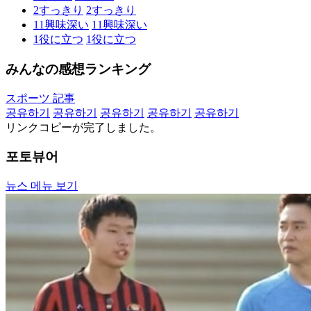
2
すっきり
2
すっきり
11
興味深い
11
興味深い
1
役に立つ
1
役に立つ
みんなの感想ランキング
スポーツ 記事
공유하기
공유하기
공유하기
공유하기
공유하기
リンクコピーが完了しました。
포토뷰어
뉴스 메뉴 보기