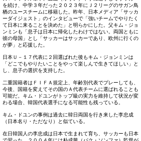
を続け、中学３年だった２０２３年にＪ２リーグのサガン鳥
栖のユースチームに移籍した。昨年、日本メディア「サッカ
ーダイジェスト」のインタビューで「強いチームでやりたく
て日本に来ることを決めた」と明らかにした。父キム・ジョ
ンミンも「息子は日本に帰化したわけではない。両国ともに
彼の母国」とし「サッカーはサッカーであり、欧州に行くの
が夢」と応援した。
日本Ｕ－１７代表に２回選ばれた後もキム・ジョンミンは
「どこでもやりたいことをやって楽しんで生きてほしい」と
し、息子の選択を支持した。
二重国籍者はＦＩＦＡ規定上、年齢別代表でプレーしても、
今後、国籍を変えてその国のＡ代表チームに選ばれることも
可能だ。キム・ドユンがトップ級の実力を維持して状況が変
わる場合、韓国代表選手になる可能性も残っている。
キム・ドユンの事例は過去に韓日両国を行き来した李忠成
（日本名り・ただなり）と似ている。
在日韓国人の李忠成は日本で生まれて育ち、サッカーも日本
で習った。２００４年には朴成華（パク・ソンファ）監督が