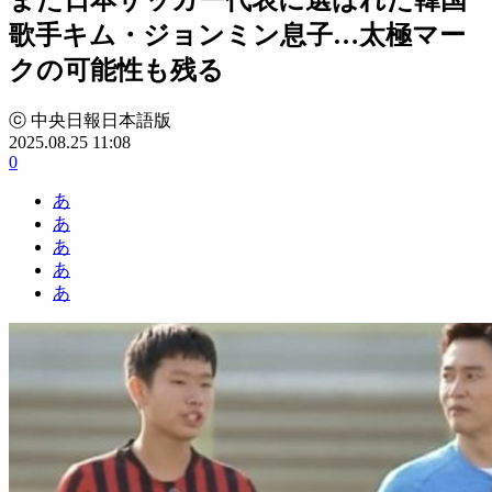
歌手キム・ジョンミン息子…太極マー
クの可能性も残る
ⓒ 中央日報日本語版
2025.08.25 11:08
0
あ
あ
あ
あ
あ