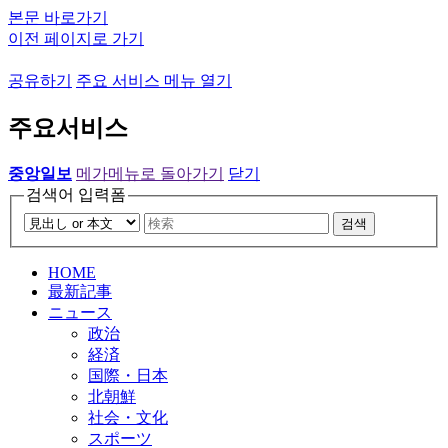
본문 바로가기
이전 페이지로 가기
공유하기
주요 서비스 메뉴 열기
주요서비스
중앙일보
메가메뉴로 돌아가기
닫기
검색어 입력폼
검색
HOME
最新記事
ニュース
政治
経済
国際・日本
北朝鮮
社会・文化
スポーツ