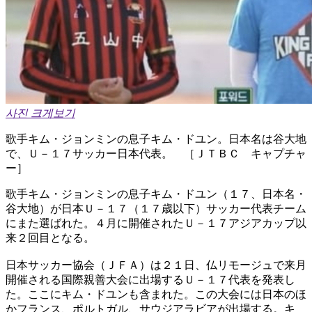
사진 크게보기
歌手キム・ジョンミンの息子キム・ドユン。日本名は谷大地
で、Ｕ－１７サッカー日本代表。 ［ＪＴＢＣ キャプチャ
ー］
歌手キム・ジョンミンの息子キム・ドユン（１７、日本名・
谷大地）が日本Ｕ－１７（１７歳以下）サッカー代表チーム
にまた選ばれた。４月に開催されたＵ－１７アジアカップ以
来２回目となる。
日本サッカー協会（ＪＦＡ）は２１日、仏リモージュで来月
開催される国際親善大会に出場するＵ－１７代表を発表し
た。ここにキム・ドユンも含まれた。この大会には日本のほ
かフランス、ポルトガル、サウジアラビアが出場する。キ