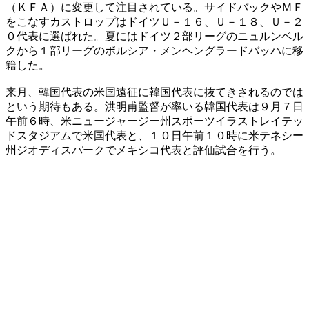
（ＫＦＡ）に変更して注目されている。サイドバックやＭＦ
をこなすカストロップはドイツＵ－１６、Ｕ－１８、Ｕ－２
０代表に選ばれた。夏にはドイツ２部リーグのニュルンベル
クから１部リーグのボルシア・メンヘングラードバッハに移
籍した。
来月、韓国代表の米国遠征に韓国代表に抜てきされるのでは
という期待もある。洪明甫監督が率いる韓国代表は９月７日
午前６時、米ニュージャージー州スポーツイラストレイテッ
ドスタジアムで米国代表と、１０日午前１０時に米テネシー
州ジオディスパークでメキシコ代表と評価試合を行う。