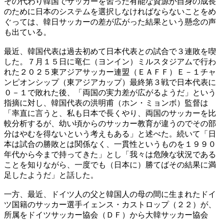
その代わり韓国でサッカーを習った有能な資源が自身の成長
のために日本のシステムを選択しなければならないことをめ
ぐっては、韓日サッカーの差が広がった結果という懸念の声
も出ている。
最近、韓国代表は過去初めて日本代表との試合で３連敗を喫
した。７月１５日に竜仁（ヨンイン）ミルスタジアムで行わ
れた２０２５東アジアサッカー連盟（ＥＡＦＦ）Ｅ－１チャ
ンピオンシップ（東アジアカップ）最終第３戦で日本代表に
０－１で敗れた後、「両国の実力差が広がるようだ」という
指摘に対し、韓国代表の洪明甫（ホン・ミョンボ）監督は
「率直に言うと、私も日本で長くやり、両国のサッカーを比
較分析するが、幼い頃からのサッカー教育が違うのでその部
分はやむを得ないという考えもある」と述べた。続いて「日
本は試合の勝敗とは関係なく、一貫性というものを１９９０
年代から今まで持ってきた」とし「我々は危険な状況である
ことを知りながら、一度でも（日本に）勝てばその結果に満
足したようだ」と話した。
一方、最近、ドイツ人の父と韓国人の母の間に生まれたドイ
ツ国籍のサッカー選手イェンス・カストロップ（２２）が、
所属をドイツサッカー協会（ＤＦ）から大韓サッカー協会