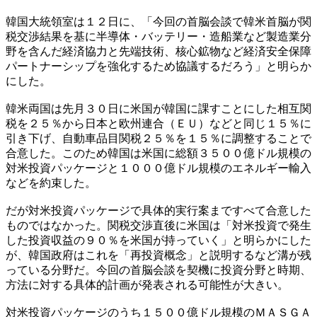
韓国大統領室は１２日に、「今回の首脳会談で韓米首脳が関
税交渉結果を基に半導体・バッテリー・造船業など製造業分
野を含んだ経済協力と先端技術、核心鉱物など経済安全保障
パートナーシップを強化するため協議するだろう」と明らか
にした。
韓米両国は先月３０日に米国が韓国に課すことにした相互関
税を２５％から日本と欧州連合（ＥＵ）などと同じ１５％に
引き下げ、自動車品目関税２５％を１５％に調整することで
合意した。このため韓国は米国に総額３５００億ドル規模の
対米投資パッケージと１０００億ドル規模のエネルギー輸入
などを約束した。
だが対米投資パッケージで具体的実行案まですべて合意した
ものではなかった。関税交渉直後に米国は「対米投資で発生
した投資収益の９０％を米国が持っていく」と明らかにした
が、韓国政府はこれを「再投資概念」と説明するなど溝が残
っている分野だ。今回の首脳会談を契機に投資分野と時期、
方法に対する具体的計画が発表される可能性が大きい。
対米投資パッケージのうち１５００億ドル規模のＭＡＳＧＡ