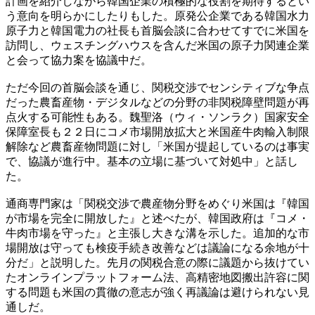
計画を紹介しながら韓国企業の積極的な役割を期待するとい
う意向を明らかにしたりもした。原発公企業である韓国水力
原子力と韓国電力の社長も首脳会談に合わせてすでに米国を
訪問し、ウェスチングハウスを含んだ米国の原子力関連企業
と会って協力案を協議中だ。
ただ今回の首脳会談を通じ、関税交渉でセンシティブな争点
だった農畜産物・デジタルなどの分野の非関税障壁問題が再
点火する可能性もある。魏聖洛（ウィ・ソンラク）国家安全
保障室長も２２日にコメ市場開放拡大と米国産牛肉輸入制限
解除など農畜産物問題に対し「米国が提起しているのは事実
で、協議が進行中。基本の立場に基づいて対処中」と話し
た。
通商専門家は「関税交渉で農産物分野をめぐり米国は『韓国
が市場を完全に開放した』と述べたが、韓国政府は『コメ・
牛肉市場を守った』と主張し大きな溝を示した。追加的な市
場開放は守っても検疫手続き改善などは議論になる余地が十
分だ」と説明した。先月の関税合意の際に議題から抜けてい
たオンラインプラットフォーム法、高精密地図搬出許容に関
する問題も米国の貫徹の意志が強く再議論は避けられない見
通しだ。