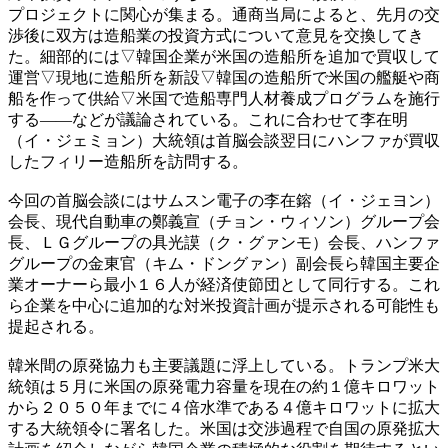
プロジェクトに関心が集まる。通商当局によると、先月の交
渉後に双方は造船業の投資方式について意見を交換してき
た。細部的には▽韓国企業が米国の造船所を追加で買収して
運営▽現地に造船所を新設▽韓国の造船所で米国の艦艇や商
船を作って供給▽米国で造船専門人材養成プログラムを施行
する――などが議論されている。これに合わせて李在明
（イ・ジェミョン）大統領は首脳会談翌日にハンファが買収
したフィリー造船所を訪問する。
今回の首脳会談にはサムスン電子の李在鎔（イ・ジェヨン）
会長、現代自動車の鄭義宣（チョン・ウィソン）グループ会
長、ＬＧグループの具光謨（ク・グァンモ）会長、ハンファ
グループの金東官（キム・ドングァン）副会長ら韓国主要企
業オーナーら最小１６人が経済使節団として同行する。これ
ら企業を中心に追加的な対米投資計画が提示される可能性も
提起される。
韓米間の原発協力も主要議題に浮上している。トランプ米大
統領は５月に米国の原発電力容量を現在の約１億キロワット
から２０５０年までに４倍水準である４億キロワットに拡大
する大統領令に署名した。米国は交渉過程で自国の原発拡大