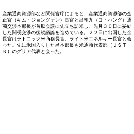
産業通商資源部など関係官庁によると、産業通商資源部の金
正官（キム・ジョングァン）長官と呂翰九（ヨ・ハング）通
商交渉本部長が首脳会談に先立ち訪米し、先月３０日に妥結
した関税交渉の後続議論を進めている。２２日に出国した金
長官はラトニック米商務長官、ライト米エネルギー長官と会
った。先に米国入りした呂本部長も米通商代表部（ＵＳＴ
Ｒ）のグリア代表と会った。