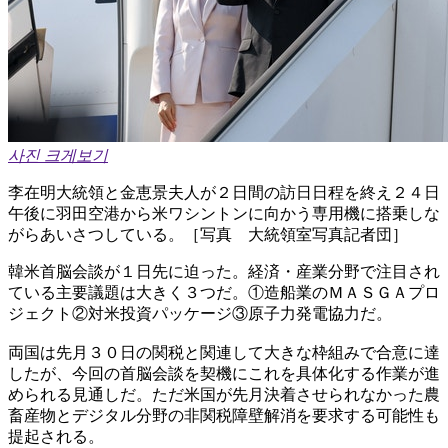
사진 크게보기
李在明大統領と金恵景夫人が２日間の訪日日程を終え２４日
午後に羽田空港から米ワシントンに向かう専用機に搭乗しな
がらあいさつしている。［写真 大統領室写真記者団］
韓米首脳会談が１日先に迫った。経済・産業分野で注目され
ている主要議題は大きく３つだ。①造船業のＭＡＳＧＡプロ
ジェクト②対米投資パッケージ③原子力発電協力だ。
両国は先月３０日の関税と関連して大きな枠組みで合意に達
したが、今回の首脳会談を契機にこれを具体化する作業が進
められる見通しだ。ただ米国が先月決着させられなかった農
畜産物とデジタル分野の非関税障壁解消を要求する可能性も
提起される。