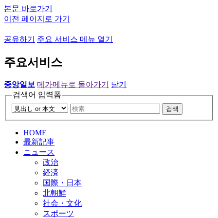
본문 바로가기
이전 페이지로 가기
공유하기
주요 서비스 메뉴 열기
주요서비스
중앙일보
메가메뉴로 돌아가기
닫기
검색어 입력폼
검색
HOME
最新記事
ニュース
政治
経済
国際・日本
北朝鮮
社会・文化
スポーツ