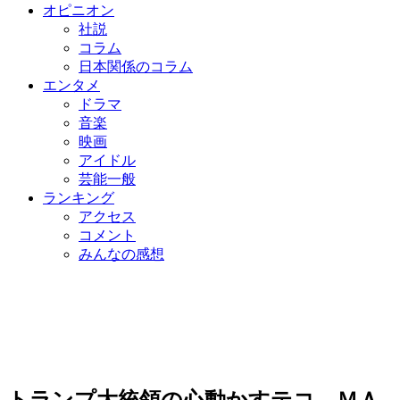
オピニオン
社説
コラム
日本関係のコラム
エンタメ
ドラマ
音楽
映画
アイドル
芸能一般
ランキング
アクセス
コメント
みんなの感想
トランプ大統領の心動かすテコ、ＭＡ