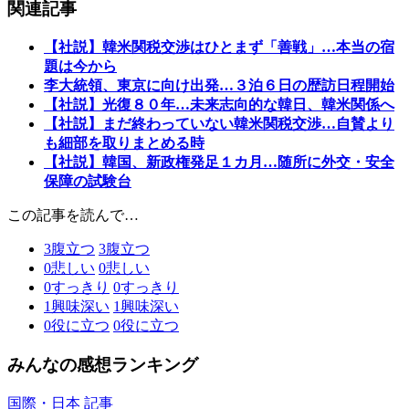
関連記事
【社説】韓米関税交渉はひとまず「善戦」…本当の宿
題は今から
李大統領、東京に向け出発…３泊６日の歴訪日程開始
【社説】光復８０年…未来志向的な韓日、韓米関係へ
【社説】まだ終わっていない韓米関税交渉…自賛より
も細部を取りまとめる時
【社説】韓国、新政権発足１カ月…随所に外交・安全
保障の試験台
この記事を読んで…
3
腹立つ
3
腹立つ
0
悲しい
0
悲しい
0
すっきり
0
すっきり
1
興味深い
1
興味深い
0
役に立つ
0
役に立つ
みんなの感想ランキング
国際・日本 記事