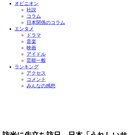
オピニオン
社説
コラム
日本関係のコラム
エンタメ
ドラマ
音楽
映画
アイドル
芸能一般
ランキング
アクセス
コメント
みんなの感想
訪米に先立ち訪日…日本「うれしいサ