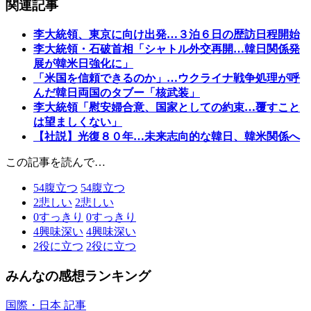
関連記事
李大統領、東京に向け出発…３泊６日の歴訪日程開始
李大統領・石破首相「シャトル外交再開…韓日関係発
展が韓米日強化に」
「米国を信頼できるのか」…ウクライナ戦争処理が呼
んだ韓日両国のタブー「核武装」
李大統領「慰安婦合意、国家としての約束…覆すこと
は望ましくない」
【社説】光復８０年…未来志向的な韓日、韓米関係へ
この記事を読んで…
54
腹立つ
54
腹立つ
2
悲しい
2
悲しい
0
すっきり
0
すっきり
4
興味深い
4
興味深い
2
役に立つ
2
役に立つ
みんなの感想ランキング
国際・日本 記事