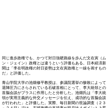
同じ進歩政権でも、かつて対日強硬路線を歩んだ文在寅（ム
ン・ジェイン）政権とは違うという評価もある。日本経済新
聞は「李在明政権の対日姿勢は文在寅政権と一線を画すもの
だ」と評価した。
青山学院大学の池畑修平教授は、参議院選挙の惨敗によって
退陣圧力にさらされている石破首相にとって、李大統領との
首脳会談がプラスに作用したと分析した。池畑氏は「李大統
領が実用主義的な外交メッセージを伝え、成功的な首脳会談
が行われた」と評価した。実際、毎日新聞の世論調査（２３
～２４日）では、石破政権の支持率が前月比４ポイント上昇