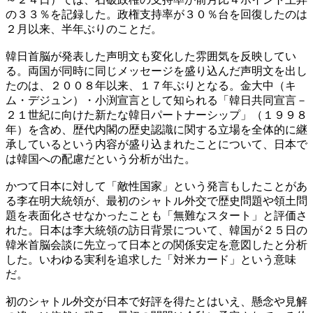
の３３％を記録した。政権支持率が３０％台を回復したのは
２月以来、半年ぶりのことだ。
韓日首脳が発表した声明文も変化した雰囲気を反映してい
る。両国が同時に同じメッセージを盛り込んだ声明文を出し
たのは、２００８年以来、１７年ぶりとなる。金大中（キ
ム・デジュン）・小渕宣言として知られる「韓日共同宣言－
２１世紀に向けた新たな韓日パートナーシップ」（１９９８
年）を含め、歴代内閣の歴史認識に関する立場を全体的に継
承しているという内容が盛り込まれたことについて、日本で
は韓国への配慮だという分析が出た。
かつて日本に対して「敵性国家」という発言もしたことがあ
る李在明大統領が、最初のシャトル外交で歴史問題や領土問
題を表面化させなかったことも「無難なスタート」と評価さ
れた。日本は李大統領の訪日背景について、韓国が２５日の
韓米首脳会談に先立って日本との関係安定を意図したと分析
した。いわゆる実利を追求した「対米カード」という意味
だ。
初のシャトル外交が日本で好評を得たとはいえ、懸念や見解