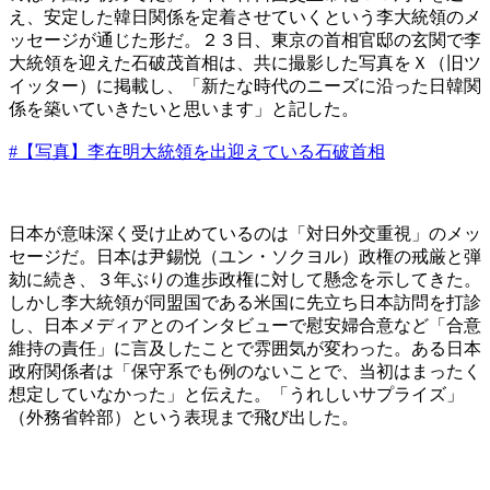
え、安定した韓日関係を定着させていくという李大統領のメ
ッセージが通じた形だ。２３日、東京の首相官邸の玄関で李
大統領を迎えた石破茂首相は、共に撮影した写真をＸ（旧ツ
イッター）に掲載し、「新たな時代のニーズに沿った日韓関
係を築いていきたいと思います」と記した。
#【写真】李在明大統領を出迎えている石破首相
日本が意味深く受け止めているのは「対日外交重視」のメッ
セージだ。日本は尹錫悦（ユン・ソクヨル）政権の戒厳と弾
劾に続き、３年ぶりの進歩政権に対して懸念を示してきた。
しかし李大統領が同盟国である米国に先立ち日本訪問を打診
し、日本メディアとのインタビューで慰安婦合意など「合意
維持の責任」に言及したことで雰囲気が変わった。ある日本
政府関係者は「保守系でも例のないことで、当初はまったく
想定していなかった」と伝えた。「うれしいサプライズ」
（外務省幹部）という表現まで飛び出した。