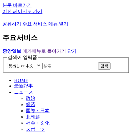
본문 바로가기
이전 페이지로 가기
공유하기
주요 서비스 메뉴 열기
주요서비스
중앙일보
메가메뉴로 돌아가기
닫기
검색어 입력폼
검색
HOME
最新記事
ニュース
政治
経済
国際・日本
北朝鮮
社会・文化
スポーツ