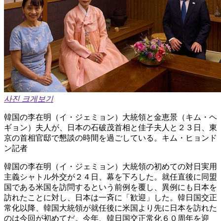
사진 크게보기
韓国の李在明（イ・ジェミョン）大統領と金恵景（キム・ヘ
ギョン）夫人が、日本の石破茂首相と佳子夫人と２３日、東
京の首相官邸で懇談の時間を過ごしている。キム・ヒョンド
ン記者
韓国の李在明（イ・ジェミョン）大統領の初めての対日実用
主義シャトル外交が２４日、幕を下ろした。就任直後に同盟
国である米国を訪問するという前例を覆し、異例にも日本を
訪れたことに対し、日本は一斉に「歓迎」した。韓日国交正
常化以降、韓国大統領が就任後に米国より先に日本を訪れた
のは今回が初めてだ。今年、韓日国交正常化６０周年を迎