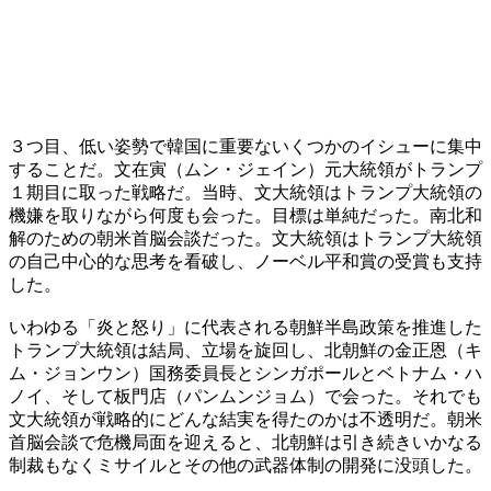
３つ目、低い姿勢で韓国に重要ないくつかのイシューに集中
することだ。文在寅（ムン・ジェイン）元大統領がトランプ
１期目に取った戦略だ。当時、文大統領はトランプ大統領の
機嫌を取りながら何度も会った。目標は単純だった。南北和
解のための朝米首脳会談だった。文大統領はトランプ大統領
の自己中心的な思考を看破し、ノーベル平和賞の受賞も支持
した。
いわゆる「炎と怒り」に代表される朝鮮半島政策を推進した
トランプ大統領は結局、立場を旋回し、北朝鮮の金正恩（キ
ム・ジョンウン）国務委員長とシンガポールとベトナム・ハ
ノイ、そして板門店（パンムンジョム）で会った。それでも
文大統領が戦略的にどんな結実を得たのかは不透明だ。朝米
首脳会談で危機局面を迎えると、北朝鮮は引き続きいかなる
制裁もなくミサイルとその他の武器体制の開発に没頭した。