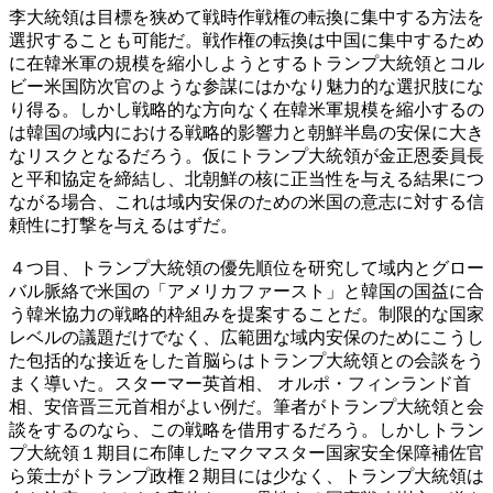
李大統領は目標を狭めて戦時作戦権の転換に集中する方法を
選択することも可能だ。戦作権の転換は中国に集中するため
に在韓米軍の規模を縮小しようとするトランプ大統領とコル
ビー米国防次官のような参謀にはかなり魅力的な選択肢にな
り得る。しかし戦略的な方向なく在韓米軍規模を縮小するの
は韓国の域内における戦略的影響力と朝鮮半島の安保に大き
なリスクとなるだろう。仮にトランプ大統領が金正恩委員長
と平和協定を締結し、北朝鮮の核に正当性を与える結果につ
ながる場合、これは域内安保のための米国の意志に対する信
頼性に打撃を与えるはずだ。
４つ目、トランプ大統領の優先順位を研究して域内とグロー
バル脈絡で米国の「アメリカファースト」と韓国の国益に合
う韓米協力の戦略的枠組みを提案することだ。制限的な国家
レベルの議題だけでなく、広範囲な域内安保のためにこうし
た包括的な接近をした首脳らはトランプ大統領との会談をう
まく導いた。スターマー英首相、 オルポ・フィンランド首
相、安倍晋三元首相がよい例だ。筆者がトランプ大統領と会
談をするのなら、この戦略を借用するだろう。しかしトラン
プ大統領１期目に布陣したマクマスター国家安全保障補佐官
ら策士がトランプ政権２期目には少なく、トランプ大統領は