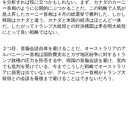
を分析すれば役に立つかもしれない。まず、カナダのカーニ
ー首相のように公開的にぶつかることだ。この戦略で人気が
急上昇したカーニー首相は４月の総選挙で勝利した。しかし
韓国はカナダと違う。カナダと米国の経済はほとんど一体
だ。したがってトランプ大統領との対決構図は李在明大統領
にとって良い戦略ではない。
２つ目、首脳会談自体を避けることだ。オーストラリアのア
ルバニージー首相は国防費支出とガザ地区紛争に対するトラ
ンプ政権の圧力を拒否する中、両国の首脳会談を避け、党内
でも批判を受けている。今までこうした戦略でオーストラリ
アに損害は出ていないが、アルバニージー首相がトランプ大
統領との会談を最後まで避けることはできないだろう。