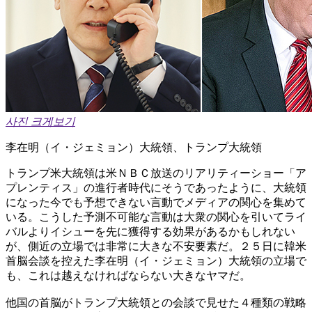
사진 크게보기
李在明（イ・ジェミョン）大統領、トランプ大統領
トランプ米大統領は米ＮＢＣ放送のリアリティーショー「ア
プレンティス」の進行者時代にそうであったように、大統領
になった今でも予想できない言動でメディアの関心を集めて
いる。こうした予測不可能な言動は大衆の関心を引いてライ
バルよりイシューを先に獲得する効果があるかもしれない
が、側近の立場では非常に大きな不安要素だ。２５日に韓米
首脳会談を控えた李在明（イ・ジェミョン）大統領の立場で
も、これは越えなければならない大きなヤマだ。
他国の首脳がトランプ大統領との会談で見せた４種類の戦略