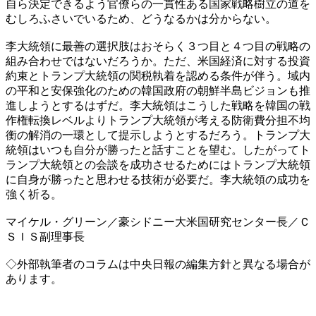
自ら決定できるよう官僚らの一貫性ある国家戦略樹立の道を
むしろふさいでいるため、どうなるかは分からない。
李大統領に最善の選択肢はおそらく３つ目と４つ目の戦略の
組み合わせではないだろうか。ただ、米国経済に対する投資
約束とトランプ大統領の関税執着を認める条件が伴う。域内
の平和と安保強化のための韓国政府の朝鮮半島ビジョンも推
進しようとするはずだ。李大統領はこうした戦略を韓国の戦
作権転換レベルよりトランプ大統領が考える防衛費分担不均
衡の解消の一環として提示しようとするだろう。トランプ大
統領はいつも自分が勝ったと話すことを望む。したがってト
ランプ大統領との会談を成功させるためにはトランプ大統領
に自身が勝ったと思わせる技術が必要だ。李大統領の成功を
強く祈る。
マイケル・グリーン／豪シドニー大米国研究センター長／Ｃ
ＳＩＳ副理事長
◇外部執筆者のコラムは中央日報の編集方針と異なる場合が
あります。