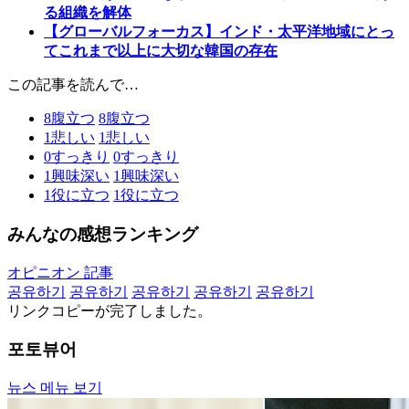
る組織を解体
【グローバルフォーカス】インド・太平洋地域にとっ
てこれまで以上に大切な韓国の存在
この記事を読んで…
8
腹立つ
8
腹立つ
1
悲しい
1
悲しい
0
すっきり
0
すっきり
1
興味深い
1
興味深い
1
役に立つ
1
役に立つ
みんなの感想ランキング
オピニオン 記事
공유하기
공유하기
공유하기
공유하기
공유하기
リンクコピーが完了しました。
포토뷰어
뉴스 메뉴 보기