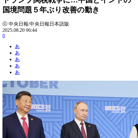
国境問題５年ぶり改善の動き
ⓒ 中央日報/中央日報日本語版
2025.08.20 06:44
0
あ
あ
あ
あ
あ