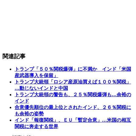
関連記事
トランプ「５０％関税爆弾」に不満か インド「米国
産武器導入を保留」
トランプ大統領「ロシア産原油買えば１００％関税」
…動じないインドと中国
トランプ大統領の警告も、２５％関税爆弾も…余裕の
インド
合意優先順位の最上位とされたインド、２６％関税に
も余裕の姿勢
インド「報復関税」、ＥＵ「暫定合意」…米国の相互
関税に奔走する世界