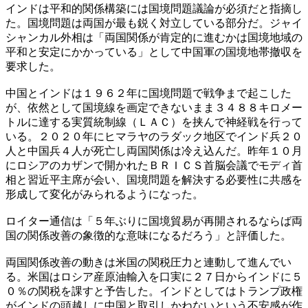
インドは平和的関係構築には国境問題議論が必須だと指摘し
た。国境問題は両国が最も鋭く対立している部分だ。ジャイ
シャンカル外相は「両国関係が肯定的に進むかは国境地域の
平和と安定にかかっている」として中国軍の国境地帯撤収を
要求した。
中国とインドは１９６２年に国境問題で戦争まで起こした
が、依然として国境線を画定できないまま３４８８キロメー
トルに達する実質統制線（ＬＡＣ）を挟んで神経戦を行って
いる。２０２０年にヒマラヤのラダック地区でインド兵２０
人と中国兵４人が死亡し両国関係は冷え込んだ。昨年１０月
にロシアのカザンで開かれたＢＲＩＣＳ首脳会議でモディ首
相と習近平主席が会い、国境問題を解決する必要性に共感を
形成して変化がみられるようになった。
ロイター通信は「５年ぶりに国境貿易が再開されるならば両
国の関係改善の象徴的な意味になるだろう」と評価した。
両国関係改善の動きは米国の関税圧力と連動して進んでい
る。米国はロシア産原油輸入を口実に２７日からインドに５
０％の関税を課すと予告した。インドとしてはトランプ政権
がインドの頭越しに中国と取引しかねないという不安感が作