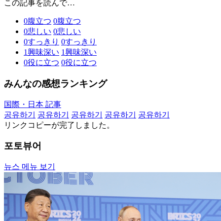
この記事を読んで…
0
腹立つ
0
腹立つ
0
悲しい
0
悲しい
0
すっきり
0
すっきり
1
興味深い
1
興味深い
0
役に立つ
0
役に立つ
みんなの感想ランキング
国際・日本 記事
공유하기
공유하기
공유하기
공유하기
공유하기
リンクコピーが完了しました。
포토뷰어
뉴스 메뉴 보기