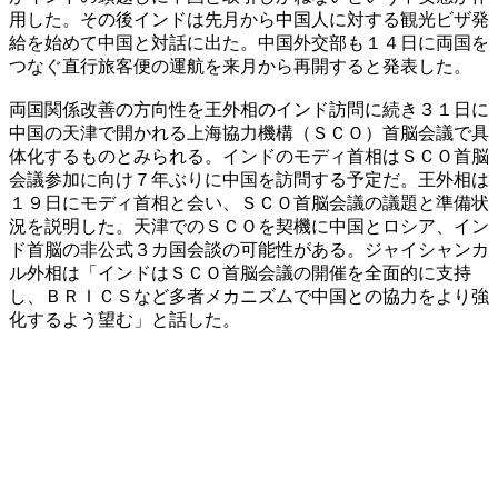
用した。その後インドは先月から中国人に対する観光ビザ発
給を始めて中国と対話に出た。中国外交部も１４日に両国を
つなぐ直行旅客便の運航を来月から再開すると発表した。
両国関係改善の方向性を王外相のインド訪問に続き３１日に
中国の天津で開かれる上海協力機構（ＳＣＯ）首脳会議で具
体化するものとみられる。インドのモディ首相はＳＣＯ首脳
会議参加に向け７年ぶりに中国を訪問する予定だ。王外相は
１９日にモディ首相と会い、ＳＣＯ首脳会議の議題と準備状
況を説明した。天津でのＳＣＯを契機に中国とロシア、イン
ド首脳の非公式３カ国会談の可能性がある。ジャイシャンカ
ル外相は「インドはＳＣＯ首脳会議の開催を全面的に支持
し、ＢＲＩＣＳなど多者メカニズムで中国との協力をより強
化するよう望む」と話した。