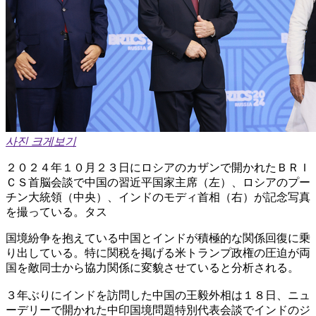
사진 크게보기
２０２４年１０月２３日にロシアのカザンで開かれたＢＲＩ
ＣＳ首脳会談で中国の習近平国家主席（左）、ロシアのプー
チン大統領（中央）、インドのモディ首相（右）が記念写真
を撮っている。タス
国境紛争を抱えている中国とインドが積極的な関係回復に乗
り出している。特に関税を掲げる米トランプ政権の圧迫が両
国を敵同士から協力関係に変貌させていると分析される。
３年ぶりにインドを訪問した中国の王毅外相は１８日、ニュ
ーデリーで開かれた中印国境問題特別代表会談でインドのジ