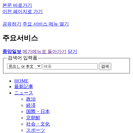
본문 바로가기
이전 페이지로 가기
공유하기
주요 서비스 메뉴 열기
주요서비스
중앙일보
메가메뉴로 돌아가기
닫기
검색어 입력폼
검색
HOME
最新記事
ニュース
政治
経済
国際・日本
北朝鮮
社会・文化
スポーツ