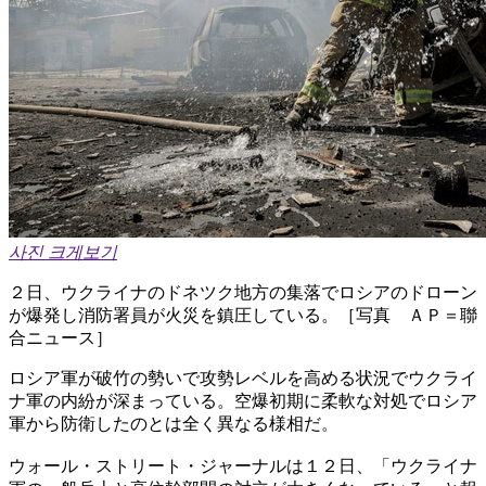
사진 크게보기
２日、ウクライナのドネツク地方の集落でロシアのドローン
が爆発し消防署員が火災を鎮圧している。［写真 ＡＰ＝聯
合ニュース］
ロシア軍が破竹の勢いで攻勢レベルを高める状況でウクライ
ナ軍の内紛が深まっている。空爆初期に柔軟な対処でロシア
軍から防衛したのとは全く異なる様相だ。
ウォール・ストリート・ジャーナルは１２日、「ウクライナ