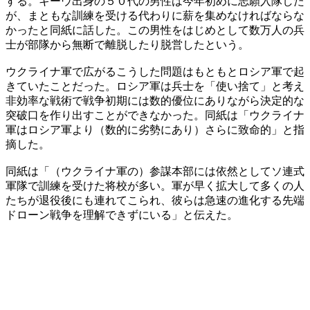
する。キーウ出身の５０代の男性は今年初めに志願入隊した
が、まともな訓練を受ける代わりに薪を集めなければならな
かったと同紙に話した。この男性をはじめとして数万人の兵
士が部隊から無断で離脱したり脱営したという。
ウクライナ軍で広がるこうした問題はもともとロシア軍で起
きていたことだった。ロシア軍は兵士を「使い捨て」と考え
非効率な戦術で戦争初期には数的優位にありながら決定的な
突破口を作り出すことができなかった。同紙は「ウクライナ
軍はロシア軍より（数的に劣勢にあり）さらに致命的」と指
摘した。
同紙は「（ウクライナ軍の）参謀本部には依然としてソ連式
軍隊で訓練を受けた将校が多い。軍が早く拡大して多くの人
たちが退役後にも連れてこられ、彼らは急速の進化する先端
ドローン戦争を理解できずにいる」と伝えた。