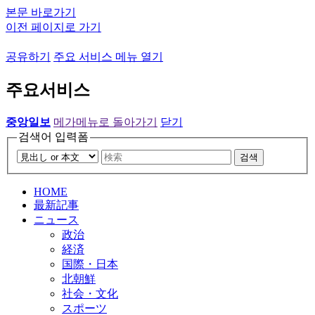
본문 바로가기
이전 페이지로 가기
공유하기
주요 서비스 메뉴 열기
주요서비스
중앙일보
메가메뉴로 돌아가기
닫기
검색어 입력폼
검색
HOME
最新記事
ニュース
政治
経済
国際・日本
北朝鮮
社会・文化
スポーツ