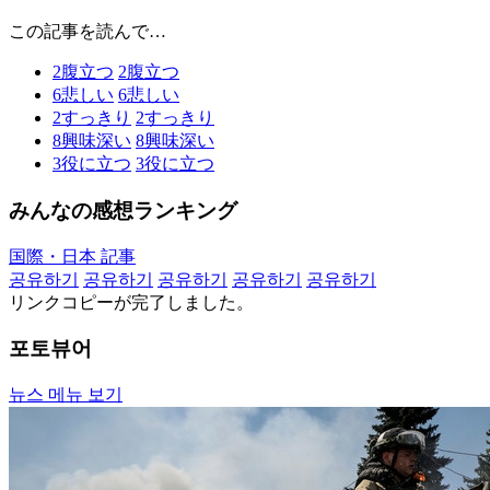
この記事を読んで…
2
腹立つ
2
腹立つ
6
悲しい
6
悲しい
2
すっきり
2
すっきり
8
興味深い
8
興味深い
3
役に立つ
3
役に立つ
みんなの感想ランキング
国際・日本 記事
공유하기
공유하기
공유하기
공유하기
공유하기
リンクコピーが完了しました。
포토뷰어
뉴스 메뉴 보기