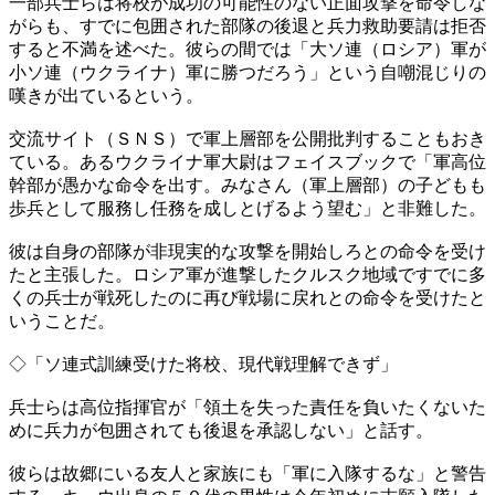
一部兵士らは将校が成功の可能性のない正面攻撃を命令しな
がらも、すでに包囲された部隊の後退と兵力救助要請は拒否
すると不満を述べた。彼らの間では「大ソ連（ロシア）軍が
小ソ連（ウクライナ）軍に勝つだろう」という自嘲混じりの
嘆きが出ているという。
交流サイト（ＳＮＳ）で軍上層部を公開批判することもおき
ている。あるウクライナ軍大尉はフェイスブックで「軍高位
幹部が愚かな命令を出す。みなさん（軍上層部）の子どもも
歩兵として服務し任務を成しとげるよう望む」と非難した。
彼は自身の部隊が非現実的な攻撃を開始しろとの命令を受け
たと主張した。ロシア軍が進撃したクルスク地域ですでに多
くの兵士が戦死したのに再び戦場に戻れとの命令を受けたと
いうことだ。
◇「ソ連式訓練受けた将校、現代戦理解できず」
兵士らは高位指揮官が「領土を失った責任を負いたくないた
めに兵力が包囲されても後退を承認しない」と話す。
彼らは故郷にいる友人と家族にも「軍に入隊するな」と警告