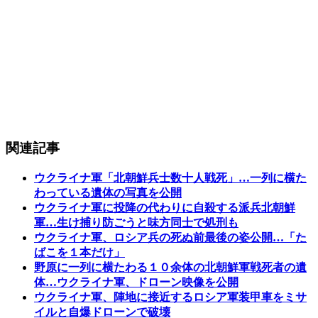
関連記事
ウクライナ軍「北朝鮮兵士数十人戦死」…一列に横た
わっている遺体の写真を公開
ウクライナ軍に投降の代わりに自殺する派兵北朝鮮
軍…生け捕り防ごうと味方同士で処刑も
ウクライナ軍、ロシア兵の死ぬ前最後の姿公開…「た
ばこを１本だけ」
野原に一列に横たわる１０余体の北朝鮮軍戦死者の遺
体…ウクライナ軍、ドローン映像を公開
ウクライナ軍、陣地に接近するロシア軍装甲車をミサ
イルと自爆ドローンで破壊