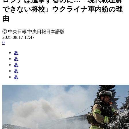
できない将校」ウクライナ軍内紛の理
由
ⓒ 中央日報/中央日報日本語版
2025.08.17 12:47
0
あ
あ
あ
あ
あ