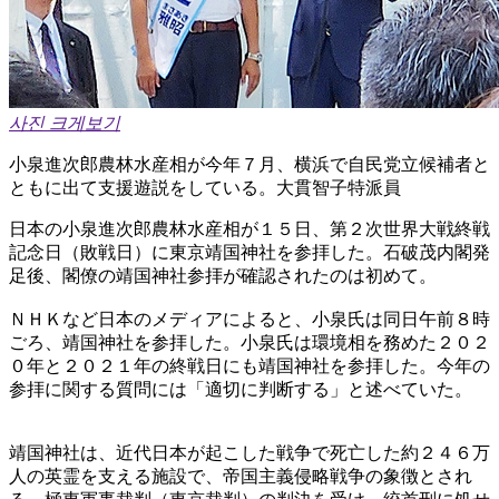
사진 크게보기
小泉進次郎農林水産相が今年７月、横浜で自民党立候補者と
ともに出て支援遊説をしている。大貫智子特派員
日本の小泉進次郎農林水産相が１５日、第２次世界大戦終戦
記念日（敗戦日）に東京靖国神社を参拝した。石破茂内閣発
足後、閣僚の靖国神社参拝が確認されたのは初めて。
ＮＨＫなど日本のメディアによると、小泉氏は同日午前８時
ごろ、靖国神社を参拝した。小泉氏は環境相を務めた２０２
０年と２０２１年の終戦日にも靖国神社を参拝した。今年の
参拝に関する質問には「適切に判断する」と述べていた。
靖国神社は、近代日本が起こした戦争で死亡した約２４６万
人の英霊を支える施設で、帝国主義侵略戦争の象徴とされ