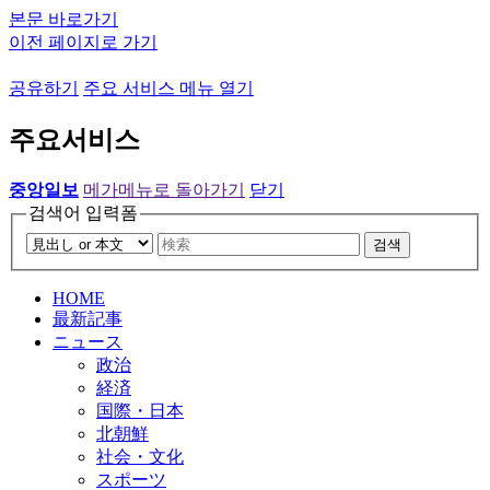
본문 바로가기
이전 페이지로 가기
공유하기
주요 서비스 메뉴 열기
주요서비스
중앙일보
메가메뉴로 돌아가기
닫기
검색어 입력폼
검색
HOME
最新記事
ニュース
政治
経済
国際・日本
北朝鮮
社会・文化
スポーツ