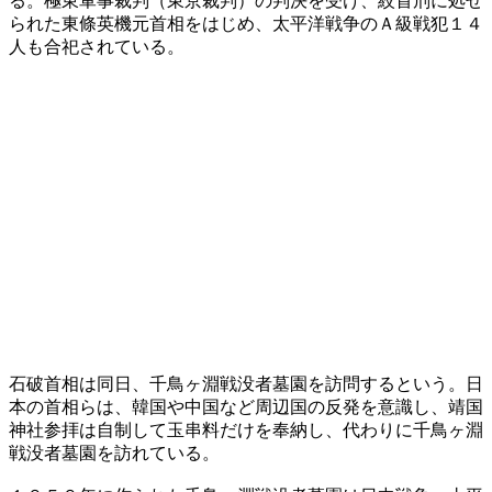
る。極東軍事裁判（東京裁判）の判決を受け、絞首刑に処せ
られた東條英機元首相をはじめ、太平洋戦争のＡ級戦犯１４
人も合祀されている。
石破首相は同日、千鳥ヶ淵戦没者墓園を訪問するという。日
本の首相らは、韓国や中国など周辺国の反発を意識し、靖国
神社参拝は自制して玉串料だけを奉納し、代わりに千鳥ヶ淵
戦没者墓園を訪れている。