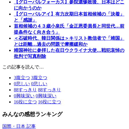
【グローバルフォーカス】参院選惨敗後、日本はどこ
に向かうのか
【グローバルアイ】有力次期日本首相候補の「決着」
と「感謝」
首相候補の４３歳小泉氏「金正恩委員長と同世代…前
提条件なく向き合う」
＜石破時代、韓日関係は＞キリスト教信者で「靖国」
とは距離…過去の問題で摩擦緩和か
靖国神社に参拝した在日ウクライナ大使…戦犯哀悼の
批判で写真削除
この記事を読んで…
3
腹立つ
3
腹立つ
0
悲しい
0
悲しい
88
すっきり
88
すっきり
0
興味深い
0
興味深い
16
役に立つ
16
役に立つ
みんなの感想ランキング
国際・日本 記事