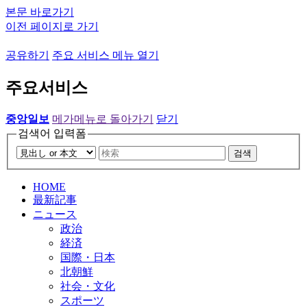
본문 바로가기
이전 페이지로 가기
공유하기
주요 서비스 메뉴 열기
주요서비스
중앙일보
메가메뉴로 돌아가기
닫기
검색어 입력폼
검색
HOME
最新記事
ニュース
政治
経済
国際・日本
北朝鮮
社会・文化
スポーツ