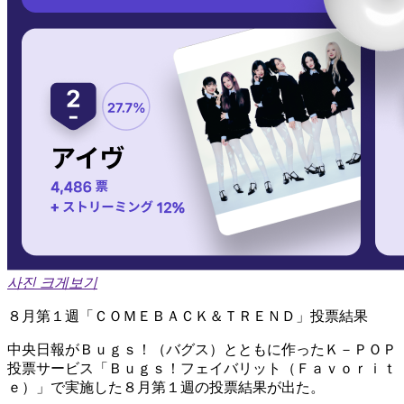
사진 크게보기
８月第１週「ＣＯＭＥＢＡＣＫ＆ＴＲＥＮＤ」投票結果
中央日報がＢｕｇｓ！（バグス）とともに作ったＫ－ＰＯＰ
投票サービス「Ｂｕｇｓ！フェイバリット（Ｆａｖｏｒｉｔ
ｅ）」で実施した８月第１週の投票結果が出た。