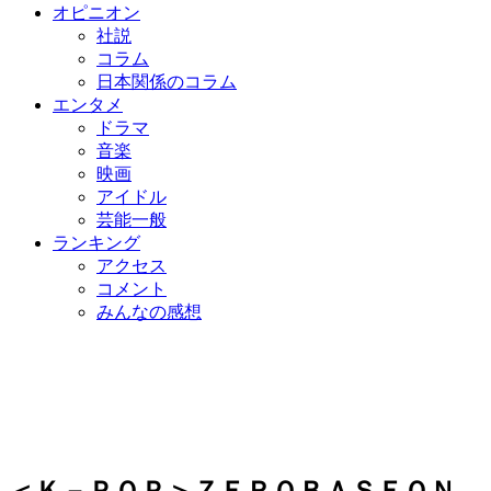
オピニオン
社説
コラム
日本関係のコラム
エンタメ
ドラマ
音楽
映画
アイドル
芸能一般
ランキング
アクセス
コメント
みんなの感想
＜Ｋ－ＰＯＰ＞ＺＥＲＯＢＡＳＥＯＮ