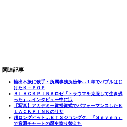
関連記事
輸出不振に歌手・所属事務所紛争…１年でバブルはじ
けたＫ－ＰＯＰ
ＢＬＡＣＫＰＩＮＫロゼ「トラウマを克服して生き残
った」…インタビュー中に涙
【写真】アカデミー賞授賞式でパフォーマンスしたＢ
ＬＡＣＫＰＩＮＫのリサ
超ロングヒット…ＢＴＳジョングク、『Ｓｅｖｅｎ』
で音源チャートの歴史塗り替えた