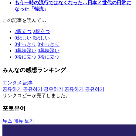
もう一時の流行ではなくなった…日本Ｚ世代の日常に
なった「韓流」
この記事を読んで…
2
腹立つ
2
腹立つ
0
悲しい
0
悲しい
0
すっきり
0
すっきり
0
興味深い
0
興味深い
0
役に立つ
0
役に立つ
みんなの感想ランキング
エンタメ 記事
공유하기
공유하기
공유하기
공유하기
공유하기
リンクコピーが完了しました。
포토뷰어
뉴스 메뉴 보기