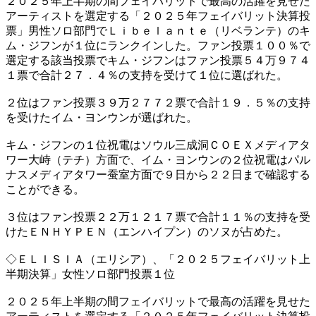
２０２５年上半期の間フェイバリットで最高の活躍を見せた
アーティストを選定する「２０２５年フェイバリット決算投
票」男性ソロ部門でＬｉｂｅｌａｎｔｅ（リベランテ）のキ
ム・ジフンが１位にランクインした。ファン投票１００％で
選定する該当投票でキム・ジフンはファン投票５４万９７４
１票で合計２７．４％の支持を受けて１位に選ばれた。
２位はファン投票３９万２７７２票で合計１９．５％の支持
を受けたイム・ヨンウンが選ばれた。
キム・ジフンの１位祝電はソウル三成洞ＣＯＥＸメディアタ
ワー大峙（テチ）方面で、イム・ヨンウンの２位祝電はパル
ナスメディアタワー蚕室方面で９日から２２日まで確認する
ことができる。
３位はファン投票２２万１２１７票で合計１１％の支持を受
けたＥＮＨＹＰＥＮ（エンハイプン）のソヌが占めた。
◇ＥＬＩＳＩＡ（エリシア）、「２０２５フェイバリット上
半期決算」女性ソロ部門投票１位
２０２５年上半期の間フェイバリットで最高の活躍を見せた