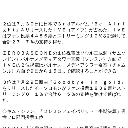
２位は７月３０日に日本で３ｒｄアルバム『Ｂｅ Ａｌｒｉ
ｇｈｔ』をリリースしたＩＶＥ（アイブ）が占めた。ＩＶＥ
はファン投票４４８６票とストリーミング１２％を記録して
合計２７．７％の支持を得た。
ＺＥＲＯＢＡＳＥＯＮＥの１位祝電はソウル三成洞（サムソ
ンドン）パルナスメディアタワー宣陵（ソンヌン）方面で、
ＩＶＥの２位祝電はパルナス メディアタワー蚕室（チャム
シル）方面で９日から１５日まで確認することができる。
３位は７月２９日新曲『Ｇｏｏｄｂｙｅ ｉｎ ｇｏｌｄ』
をリリースしたイ・ソロモンがファン投票１８３９票とスト
リーミング０．１％で合計６．５％の支持を受けて選ばれ
た。
◇キム・ジフン、「２０２５フェイバリット上半期決算」男
性ソロ部門投票１位