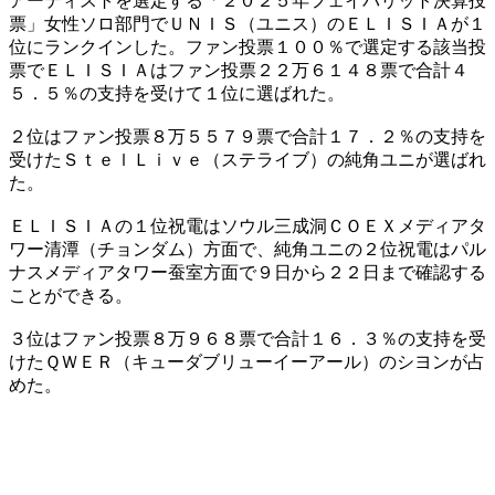
アーティストを選定する「２０２５年フェイバリット決算投
票」女性ソロ部門でＵＮＩＳ（ユニス）のＥＬＩＳＩＡが１
位にランクインした。ファン投票１００％で選定する該当投
票でＥＬＩＳＩＡはファン投票２２万６１４８票で合計４
５．５％の支持を受けて１位に選ばれた。
２位はファン投票８万５５７９票で合計１７．２％の支持を
受けたＳｔｅｌＬｉｖｅ（ステライブ）の純角ユニが選ばれ
た。
ＥＬＩＳＩＡの１位祝電はソウル三成洞ＣＯＥＸメディアタ
ワー清潭（チョンダム）方面で、純角ユニの２位祝電はパル
ナスメディアタワー蚕室方面で９日から２２日まで確認する
ことができる。
３位はファン投票８万９６８票で合計１６．３％の支持を受
けたＱＷＥＲ（キューダブリューイーアール）のシヨンが占
めた。