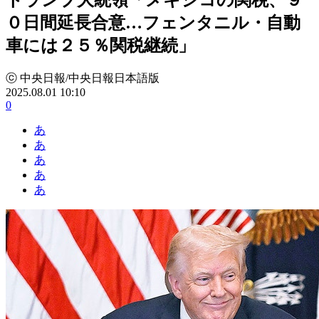
０日間延長合意…フェンタニル・自動
車には２５％関税継続」
ⓒ 中央日報/中央日報日本語版
2025.08.01 10:10
0
あ
あ
あ
あ
あ