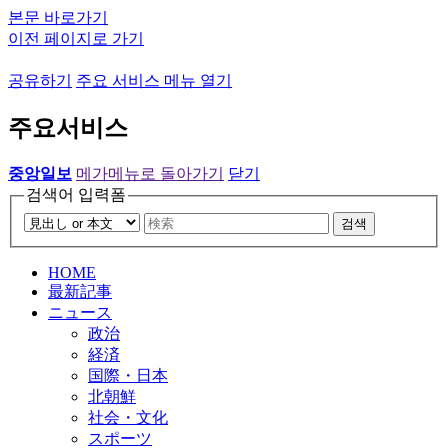
본문 바로가기
이전 페이지로 가기
공유하기
주요 서비스 메뉴 열기
주요서비스
중앙일보
메가메뉴로 돌아가기
닫기
검색어 입력폼
검색
HOME
最新記事
ニュース
政治
経済
国際・日本
北朝鮮
社会・文化
スポーツ