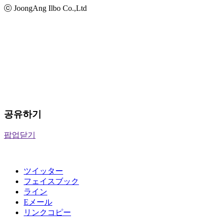
ⓒ JoongAng Ilbo Co.,Ltd
공유하기
팝업닫기
ツイッター
フェイスブック
ライン
Eメール
リンクコピー