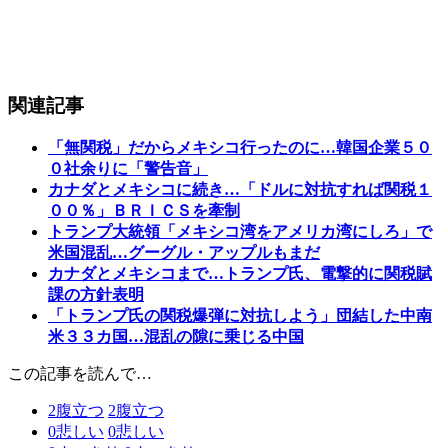
関連記事
「無関税」だからメキシコ行ったのに…韓国企業５０
０社余りに「警告音」
カナダとメキシコに続き…「ドルに対抗すれば関税１
００％」ＢＲＩＣＳを牽制
トランプ大統領「メキシコ湾をアメリカ湾にしろ」で
米国混乱…グーグル・アップルもまだ
カナダとメキシコまで…トランプ氏、電撃的に関税賦
課の方針表明
「トランプ氏の関税爆弾に対抗しよう」団結した中南
米３３カ国…混乱の隙に乗じる中国
この記事を読んで…
2
腹立つ
2
腹立つ
0
悲しい
0
悲しい