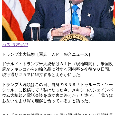
사진 크게보기
トランプ米大統領［写真 ＡＰ＝聯合ニュース］
ドナルド・トランプ米大統領は３１日（現地時間）、米国政
府がメキシコからの輸入品に対する関税率を今後９０日間、
現行通り２５％に維持すると明らかにした。
トランプ大統領はこの日、自身のＳＮＳ「トゥルース・ソー
シャル」に投稿して「私はたった今、メキシコのシェインバ
ウム大統領と電話会談を成功裏に終えた」と述べ、「我々は
お互いをより深く理解し合っている」と語った。