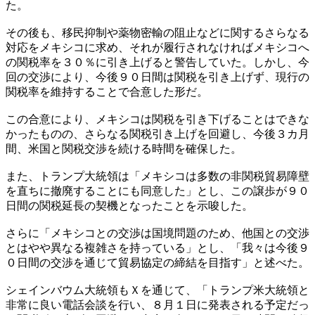
た。
その後も、移民抑制や薬物密輸の阻止などに関するさらなる
対応をメキシコに求め、それが履行されなければメキシコへ
の関税率を３０％に引き上げると警告していた。しかし、今
回の交渉により、今後９０日間は関税を引き上げず、現行の
関税率を維持することで合意した形だ。
この合意により、メキシコは関税を引き下げることはできな
かったものの、さらなる関税引き上げを回避し、今後３カ月
間、米国と関税交渉を続ける時間を確保した。
また、トランプ大統領は「メキシコは多数の非関税貿易障壁
を直ちに撤廃することにも同意した」とし、この譲歩が９０
日間の関税延長の契機となったことを示唆した。
さらに「メキシコとの交渉は国境問題のため、他国との交渉
とはやや異なる複雑さを持っている」とし、「我々は今後９
０日間の交渉を通じて貿易協定の締結を目指す」と述べた。
シェインバウム大統領もＸを通じて、「トランプ米大統領と
非常に良い電話会談を行い、８月１日に発表される予定だっ