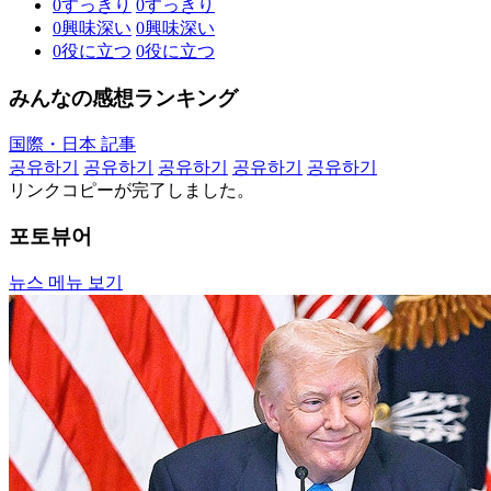
0
すっきり
0
すっきり
0
興味深い
0
興味深い
0
役に立つ
0
役に立つ
みんなの感想ランキング
国際・日本 記事
공유하기
공유하기
공유하기
공유하기
공유하기
リンクコピーが完了しました。
포토뷰어
뉴스 메뉴 보기