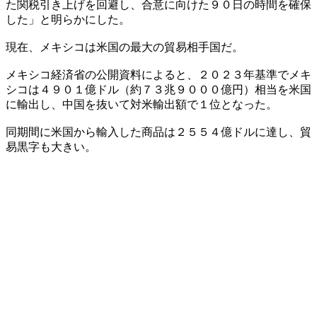
た関税引き上げを回避し、合意に向けた９０日の時間を確保
した」と明らかにした。
現在、メキシコは米国の最大の貿易相手国だ。
メキシコ経済省の公開資料によると、２０２３年基準でメキ
シコは４９０１億ドル（約７３兆９０００億円）相当を米国
に輸出し、中国を抜いて対米輸出額で１位となった。
同期間に米国から輸入した商品は２５５４億ドルに達し、貿
易黒字も大きい。