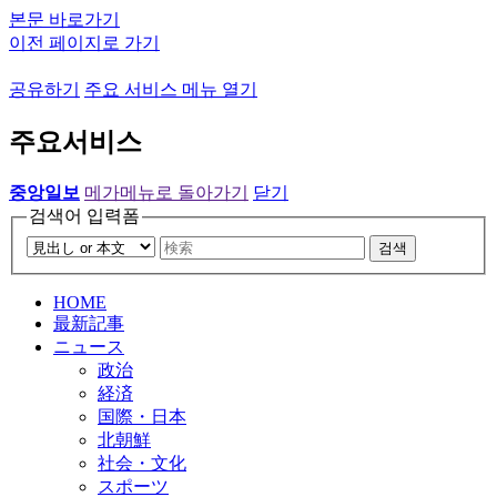
본문 바로가기
이전 페이지로 가기
공유하기
주요 서비스 메뉴 열기
주요서비스
중앙일보
메가메뉴로 돌아가기
닫기
검색어 입력폼
검색
HOME
最新記事
ニュース
政治
経済
国際・日本
北朝鮮
社会・文化
スポーツ