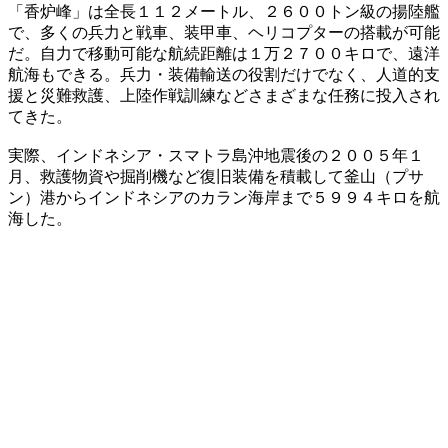
「香炉峰」は全長１１２メートル、２６００トン級の揚陸艦
で、多くの兵力と戦車、装甲車、ヘリコプターの搭載が可能
だ。自力で移動可能な航続距離は１万２７００キロで、遠洋
航海もできる。兵力・装備輸送の役割だけでなく、人道的支
援と災難救護、上陸作戦訓練などさまざまな任務に投入され
てきた。
実際、インドネシア・スマトラ島沖地震後の２００５年１
月、救護物資や掘削機など復旧装備を積載して釜山（プサ
ン）港からインドネシアのカラン海岸まで５９９４キロを航
海した。