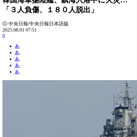
「３人負傷、１８０人脱出」
ⓒ 中央日報/中央日報日本語版
2025.08.01 07:51
0
あ
あ
あ
あ
あ