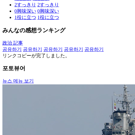
2
すっきり
2
すっきり
0
興味深い
0
興味深い
1
役に立つ
1
役に立つ
みんなの感想ランキング
政治 記事
공유하기
공유하기
공유하기
공유하기
공유하기
リンクコピーが完了しました。
포토뷰어
뉴스 메뉴 보기