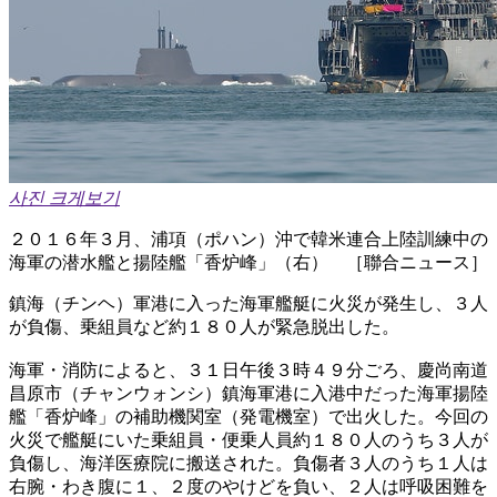
사진 크게보기
２０１６年３月、浦項（ポハン）沖で韓米連合上陸訓練中の
海軍の潜水艦と揚陸艦「香炉峰」（右） ［聯合ニュース］
鎮海（チンヘ）軍港に入った海軍艦艇に火災が発生し、３人
が負傷、乗組員など約１８０人が緊急脱出した。
海軍・消防によると、３１日午後３時４９分ごろ、慶尚南道
昌原市（チャンウォンシ）鎮海軍港に入港中だった海軍揚陸
艦「香炉峰」の補助機関室（発電機室）で出火した。今回の
火災で艦艇にいた乗組員・便乗人員約１８０人のうち３人が
負傷し、海洋医療院に搬送された。負傷者３人のうち１人は
右腕・わき腹に１、２度のやけどを負い、２人は呼吸困難を