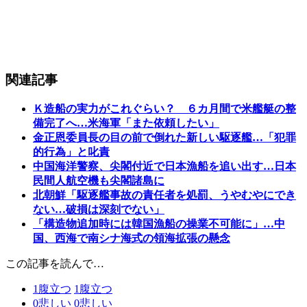
関連記事
Ｋ造船の実力がこれぐらい？ ６カ月間で米艦艇の整
備完了へ…米海軍「また依頼したい」
金正恩委員長の目の前で倒れた新しい駆逐艦…「犯罪
的行為」と叱責
中国海洋警察、尖閣付近で日本漁船を追い出す…日本
民間人航空機も尖閣諸島に
北朝鮮「駆逐艦事故の責任者を処罰、うやむやにでき
ない…破損は深刻でない」
「構造物追加時には韓国漁船の操業不可能に」…中
国、西海で南シナ海式の領海拡張の懸念
この記事を読んで…
1
腹立つ
1
腹立つ
0
悲しい
0
悲しい