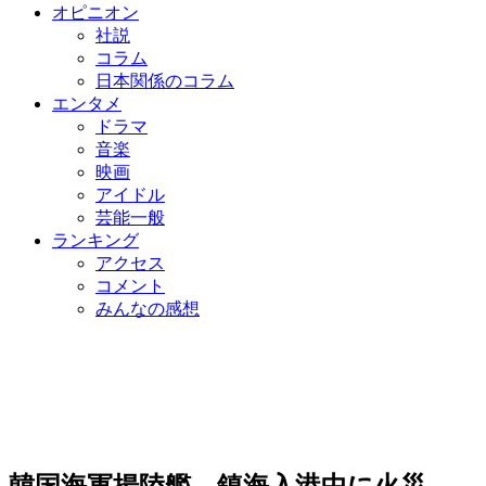
オピニオン
社説
コラム
日本関係のコラム
エンタメ
ドラマ
音楽
映画
アイドル
芸能一般
ランキング
アクセス
コメント
みんなの感想
韓国海軍揚陸艦、鎮海入港中に火災…