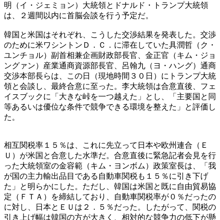
明（イ・ジェミョン）大統領とドナルド・トランプ大統領
は、２週間以内に首脳会談を行う予定だ。
韓国と米国はそれぞれ、こうした交渉結果を発表した。交渉
のために米ワシントンＤ．Ｃ．に滞在していた具潤哲（ク・
ユンチョル）副首相兼企画財政部長官、金正官（キム・ジョ
ングァン）産業通商資源部長官、呂翰九（ヨ・ハング）通商
交渉本部長らは、この日（現地時間３０日）にトランプ大統
領と会談し、最終合意に至った。李大統領は合意直後、フェ
イスブックに「大きな峠を一つ越えた」とし、「主要国と同
等あるいは優位な条件で競争できる環境を整えた」と評価し
た。
相互関税率１５％は、これに先立って日本や欧州連合（Ｅ
Ｕ）が米国と合意した水準だ。合意直後に緊急記者会見を行
った大統領室の金容範（キム・ヨンボム）政策室長は、「我
が国の主力輸出品目である自動車関税も１５％に引き下げ
た」と明らかにした。ただし、韓国は米国と既に自由貿易協
定（ＦＴＡ）を締結しており、自動車関税率が０％だったの
に対し、日本とＥＵは２．５％だった。したがって、関税の
引き上げ幅は韓国の方が大きく、相対的な競争力の低下が懸