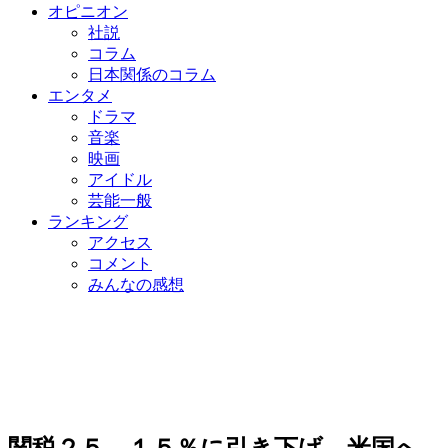
オピニオン
社説
コラム
日本関係のコラム
エンタメ
ドラマ
音楽
映画
アイドル
芸能一般
ランキング
アクセス
コメント
みんなの感想
関税２５→１５％に引き下げ、米国へ