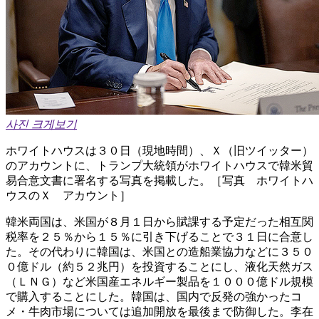
사진 크게보기
ホワイトハウスは３０日（現地時間）、Ｘ（旧ツイッター）
のアカウントに、トランプ大統領がホワイトハウスで韓米貿
易合意文書に署名する写真を掲載した。［写真 ホワイトハ
ウスのＸ アカウント］
韓米両国は、米国が８月１日から賦課する予定だった相互関
税率を２５％から１５％に引き下げることで３１日に合意し
た。その代わりに韓国は、米国との造船業協力などに３５０
０億ドル（約５２兆円）を投資することにし、液化天然ガス
（ＬＮＧ）など米国産エネルギー製品を１０００億ドル規模
で購入することにした。韓国は、国内で反発の強かったコ
メ・牛肉市場については追加開放を最後まで防御した。李在