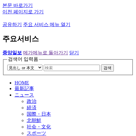
본문 바로가기
이전 페이지로 가기
공유하기
주요 서비스 메뉴 열기
주요서비스
중앙일보
메가메뉴로 돌아가기
닫기
검색어 입력폼
검색
HOME
最新記事
ニュース
政治
経済
国際・日本
北朝鮮
社会・文化
スポーツ