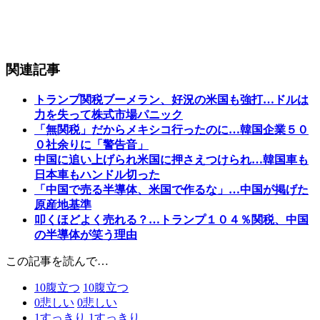
関連記事
トランプ関税ブーメラン、好況の米国も強打…ドルは
力を失って株式市場パニック
「無関税」だからメキシコ行ったのに…韓国企業５０
０社余りに「警告音」
中国に追い上げられ米国に押さえつけられ…韓国車も
日本車もハンドル切った
「中国で売る半導体、米国で作るな」…中国が掲げた
原産地基準
叩くほどよく売れる？…トランプ１０４％関税、中国
の半導体が笑う理由
この記事を読んで…
10
腹立つ
10
腹立つ
0
悲しい
0
悲しい
1
すっきり
1
すっきり