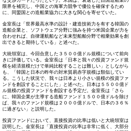
な交渉カードだったという。米国は、衰退した自国造船業の
限界を補完し、中国との海軍力競争で優位を確保するため
に、同盟国との造船業協力に大きな関心を寄せていた。
金室長は「世界最高水準の設計・建造技術力を有する韓国の
造船企業と、ソフトウェア分野に強みを持つ米国企業が力を
合わせれば、自律運航船など未来型船舶分野で相乗効果を創
出できると期待している」と述べた。
大統領室は、今回合意した３５００億ドル規模について前向
きに評価している。金室長は「日本と我々の投資ファンド規
模を経済規模だけで単純比較することは難しい」としながら
も、「韓国と日本の昨年の対米貿易赤字規模は類似してい
る。こうした状況で、我々は日本より小さい規模の投資ファ
ンドを創設することにした」と述べた。日本は５５００億ド
ル規模の投資ファンドを創設する予定だ。金室長は「さら
に、韓国企業が主導する造船ファンド１５００億ドルを除け
ば、我々のファンド規模は２０００億ドルで、日本の３６％
に過ぎない」と説明した。
投資ファンドにおいて、直接投資の比率は低いと大統領室は
説明した。金室長は「直接投資の比率は非常に低く、大部分