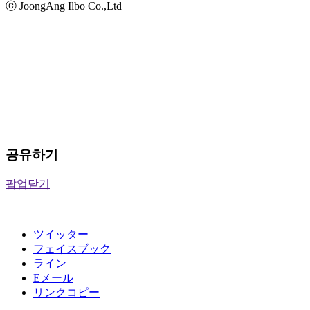
ⓒ JoongAng Ilbo Co.,Ltd
공유하기
팝업닫기
ツイッター
フェイスブック
ライン
Eメール
リンクコピー