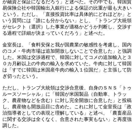
が融資と保証になるだろう」と述べた。その中でも、韓国貿
易保険公社や韓国輸出入銀行による保証の比重が最も大きい
という。ただし、「直接投資比率は具体的にどれほどか」と
いう質問には「誰にも分からない」とし、「トランプ大統領
がセレクト（選択）した事業が適格かどうか判断し、交渉す
る過程で詳細が決まっていくだろう」と述べた。
金室長は、「食料安保と我が国農業の敏感性を考慮し、国内
のコメ・牛肉市場は追加開放しないことで合意した」と強調
した。米国は交渉過程で、韓国に対してコメの追加輸入と３
０カ月齢以上の牛肉の輸入を求めていた。牛肉に対して韓国
は「すでに韓国は米国産牛肉の輸入１位国だ」と主張して防
ぎ切ったという。
ただし、トランプ大統領は交渉合意後、自身のＳＮＳ「トゥ
ルースソーシャル」に「韓国が米国製品（自動車、トラッ
ク、農産物などを含む）に対し完全開放に合意した」と投稿
し、農産物も開放品目に含めた。これに対して金室長は「政
治指導者としての表現と理解している」と述べ、「農畜産品
に関する交渉は全くなく、合意された事実もない」と再度強
調した。