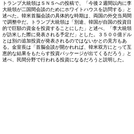
トランプ大統領はＳＮＳへの投稿で、「今後２週間以内に李
大統領が二国間会談のためにホワイトハウスを訪問する」と
述べた。韓米首脳会談の具体的な時期は、両国の外交当局間
で調整中だ。トランプ大統領は「別途、韓国が自国の投資目
的で巨額の資金を投資することにした」と述べ、「李大統領
が訪米した際に発表される予定だ」とした。３５００億ドル
とは別の追加投資が発表されるのではないかとの見方もあ
る。金室長は「首脳会談が開かれれば、韓米双方にとって互
恵的な結果をもたらす投資パッケージが出てくるだろう」と
述べ、民間分野で行われる投資になるだろうと説明した。