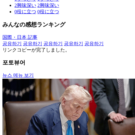
2
興味深い
2
興味深い
0
役に立つ
0
役に立つ
みんなの感想ランキング
国際・日本 記事
공유하기
공유하기
공유하기
공유하기
공유하기
リンクコピーが完了しました。
포토뷰어
뉴스 메뉴 보기