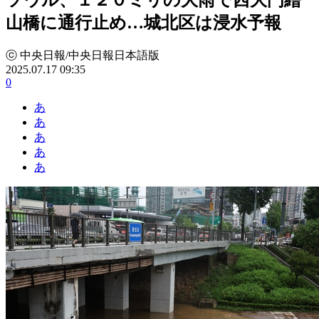
山橋に通行止め…城北区は浸水予報
ⓒ 中央日報/中央日報日本語版
2025.07.17 09:35
0
あ
あ
あ
あ
あ