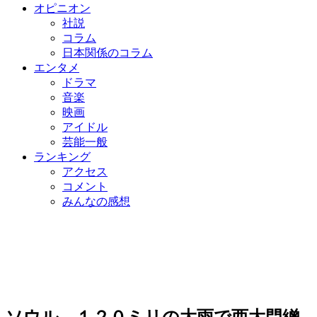
オピニオン
社説
コラム
日本関係のコラム
エンタメ
ドラマ
音楽
映画
アイドル
芸能一般
ランキング
アクセス
コメント
みんなの感想
ソウル、１２０ミリの大雨で西大門繒