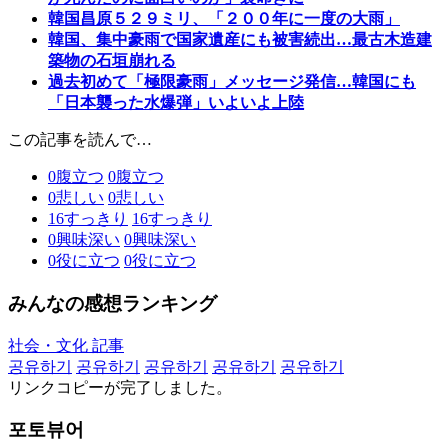
韓国昌原５２９ミリ、「２００年に一度の大雨」
韓国、集中豪雨で国家遺産にも被害続出…最古木造建
築物の石垣崩れる
過去初めて「極限豪雨」メッセージ発信…韓国にも
「日本襲った水爆弾」いよいよ上陸
この記事を読んで…
0
腹立つ
0
腹立つ
0
悲しい
0
悲しい
16
すっきり
16
すっきり
0
興味深い
0
興味深い
0
役に立つ
0
役に立つ
みんなの感想ランキング
社会・文化 記事
공유하기
공유하기
공유하기
공유하기
공유하기
リンクコピーが完了しました。
포토뷰어