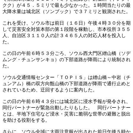
クク）が４５．５ミリで最も少なかった。１時間当たりの最
大降水量は城北区（ソンブック）で３７ミリと観測された。
これを受け、ソウル市は前日（１６日）午後４時３０分を期
して災害安全対策本部の第１段階を稼動し、市本役所３５５
人、自治区３１１０人の計３４６５人の対応人材を投入し
た。
この日の午前６時５３分ごろ、ソウル西大門区繒山橋（ソデ
ムング・チュンサンキョ）の下部道路が降雨により統制され
た。
ソウル交通情報センター「ＴＯＰＩＳ」は繒山橋～中岩（チ
ュンアム）橋の双方向甑山橋の下部道路が降雨で通行止めと
されているため、迂回するように案内した。
この日の午前６時４３分には城北区に浸水予報が発令され、
同行パートナーが緊急出動したりもした。 同行パートナー
とは、半地下住宅など浸水・災害に脆弱な世帯の避難と脱出
を助ける役割をする。
さらに、ソウル全域に大雨注意報が出された前日午後５時か