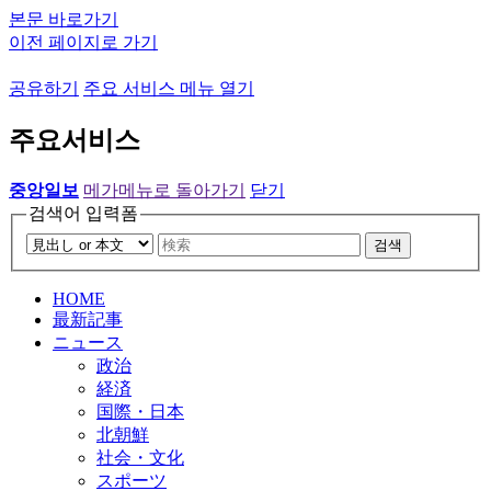
본문 바로가기
이전 페이지로 가기
공유하기
주요 서비스 메뉴 열기
주요서비스
중앙일보
메가메뉴로 돌아가기
닫기
검색어 입력폼
검색
HOME
最新記事
ニュース
政治
経済
国際・日本
北朝鮮
社会・文化
スポーツ