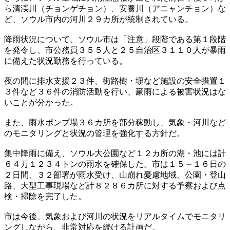
ら清渓川（チョンゲチョン）、安養川（アニャンチョン）な
ど、ソウル市内の河川２９カ所が統制されている。
降雨状況について、ソウル市は「注意」段階である第１段階
を発令し、市公務員３５５人と２５自治区３１１０人が暴雨
に備えた状況勤務を行っている。
夜の間に排水支援２３件、街路樹・塀など施設の安全措置１
３件など３６件の消防活動を行い、豪雨による被害状況はな
いことが分かった。
また、雨水ポンプ場３６カ所を部分稼動し、気象・河川など
のモニタリングと状況の管理を強化する方針だ。
集中降雨に備え、ソウル大公園など１２カ所の湖・池には計
６４万１２３４トンの雨水を確保した。市は１５～１６日の
２日間、３２部署が雨水受け、山崩れ憂慮地域、公園・登山
路、大型工事現場など計８２８６カ所に対する予察および点
検・掃除を完了した。
市は今後、気象および河川の状況をリアルタイムでモニタリ
ングしながら、非常対応を続ける計画だ。