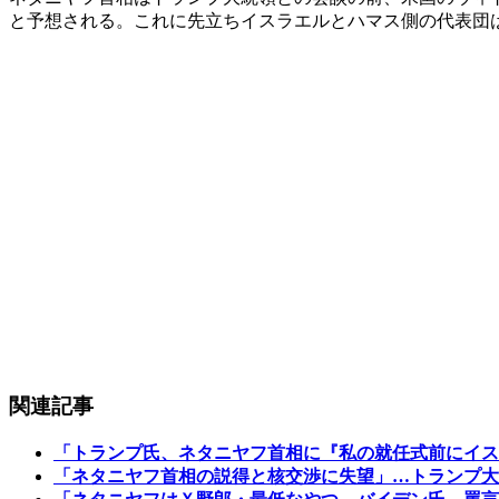
と予想される。これに先立ちイスラエルとハマス側の代表団
関連記事
「トランプ氏、ネタニヤフ首相に『私の就任式前にイス
「ネタニヤフ首相の説得と核交渉に失望」…トランプ大