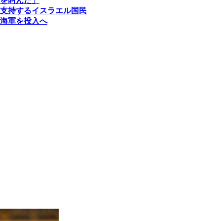
を叫んだ」
支持するイスラエル国民
海軍を投入へ