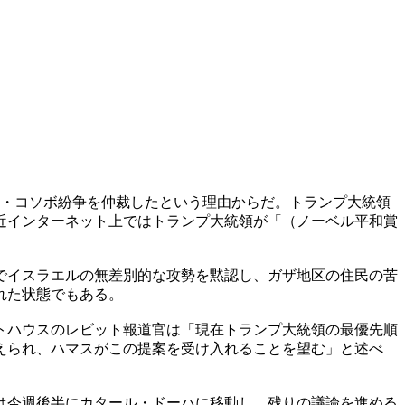
ア・コソボ紛争を仲裁したという理由からだ。トランプ大統領
近インターネット上ではトランプ大統領が「（ノーベル平和賞
でイスラエルの無差別的な攻勢を黙認し、ガザ地区の住民の苦
れた状態でもある。
トハウスのレビット報道官は「現在トランプ大統領の最優先順
えられ、ハマスがこの提案を受け入れることを望む」と述べ
は今週後半にカタール・ドーハに移動し、残りの議論を進める