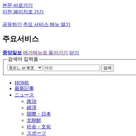
본문 바로가기
이전 페이지로 가기
공유하기
주요 서비스 메뉴 열기
주요서비스
중앙일보
메가메뉴로 돌아가기
닫기
검색어 입력폼
검색
HOME
最新記事
ニュース
政治
経済
国際・日本
北朝鮮
社会・文化
スポーツ