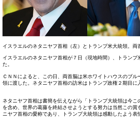
イスラエルのネタニヤフ首相（左）とトランプ米大統領。両
イスラエルのネタニヤフ首相が７日（現地時間）、トランプ
た。
ＣＮＮによると、この日、両首脳は米ホワイトハウスのブル
領に渡した。ネタニヤフ首相の訪米はトランプ政権２期目に
ネタニヤフ首相は書簡を伝えながら「トランプ大統領は今こ
を含め、世界の葛藤を終結させようとする努力は当然この賞
ニヤフ首相の愛称であり、トランプ大統領は感動したよう表