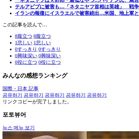
「ネタニヤフはＸ野郎・最低なやつ…バイデン氏、罵言
テルアビブに被害も…「ネタニヤフ首相は英雄」 戦争
イランの報復にイスラエルで被害続出…米国、地上軍と
この記事を読んで…
8
腹立つ
8
腹立つ
1
悲しい
1
悲しい
0
すっきり
0
すっきり
0
興味深い
0
興味深い
0
役に立つ
0
役に立つ
みんなの感想ランキング
国際・日本 記事
공유하기
공유하기
공유하기
공유하기
공유하기
リンクコピーが完了しました。
포토뷰어
뉴스 메뉴 보기