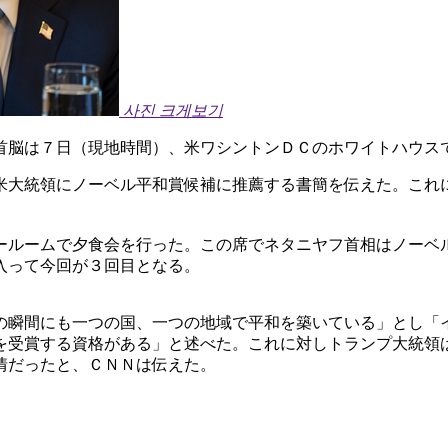
사진 크게보기
首脳は７日（現地時間）、米ワシントンＤＣのホワイトハウス
米大統領にノーベル平和賞候補に推薦する書簡を伝えた。これ
ールームで夕食会を行った。この席でネタニヤフ首相はノーベ
入って今回が３回目となる。
の瞬間にも一つの国、一つの地域で平和を築いている」とし「
を受賞する資格がある」と述べた。これに対しトランプ大統領
情だったと、ＣＮＮは伝えた。