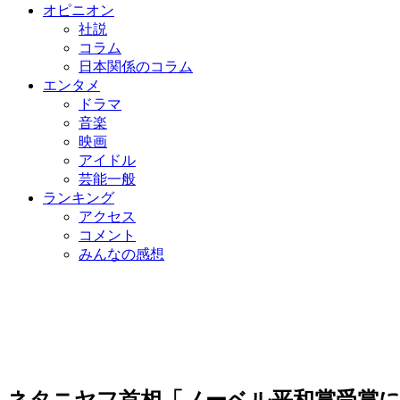
オピニオン
社説
コラム
日本関係のコラム
エンタメ
ドラマ
音楽
映画
アイドル
芸能一般
ランキング
アクセス
コメント
みんなの感想
ネタニヤフ首相「ノーベル平和賞受賞