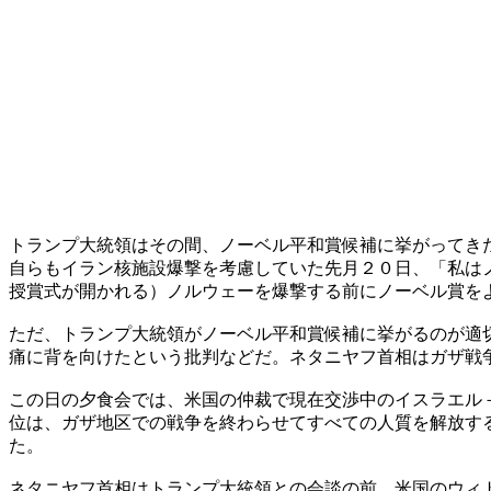
トランプ大統領はその間、ノーベル平和賞候補に挙がってき
自らもイラン核施設爆撃を考慮していた先月２０日、「私は
授賞式が開かれる）ノルウェーを爆撃する前にノーベル賞を
ただ、トランプ大統領がノーベル平和賞候補に挙がるのが適
痛に背を向けたという批判などだ。ネタニヤフ首相はガザ戦
この日の夕食会では、米国の仲裁で現在交渉中のイスラエル
位は、ガザ地区での戦争を終わらせてすべての人質を解放す
た。
ネタニヤフ首相はトランプ大統領との会談の前、米国のウィ