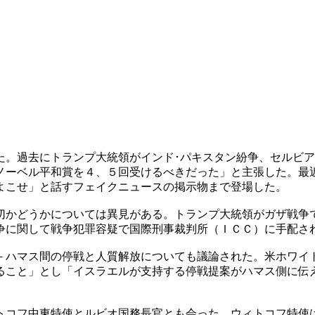
た。過去にトランプ大統領がインド･パキスタン紛争、セルビ
ノーベル平和賞を４、５回受けるべきだった」と主張した。最
よこせ」と話すフェイクニュースの掲示物まで登場した。
切かどうかについては異見がある。トランプ大統領がガザ戦争
争に関して戦争犯罪容疑で国際刑事裁判所（ＩＣＣ）に手配さ
－ハマス間の停戦と人質解放についても議論された。米ホワイ
ること」とし「イスラエルが支持する停戦提案がハマス側に伝
トコフ中東特使とルビオ国務長官とも会った。ウィトコフ特使