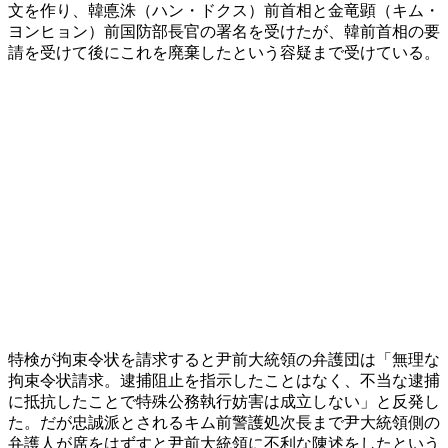
文を作り、韓悳洙（ハン・ドクス）前首相と金竜顕（キム・
ヨンヒョン）前国防部長官の署名を受けたが、韓前首相の要
請を受けて後にこれを廃棄したという容疑まで受けている。
特検が拘束令状を請求すると尹前大統領の弁護団は「無理な
拘束令状請求。逮捕阻止を指示したことはなく、不当な逮捕
に抵抗したことで特殊公務執行妨害は成立しない」と反発し
た。だが忠誠派とされるキム前警護処次長まで尹大統領側の
弁護人が席をはずすと尹前大統領に不利な陳述をしたという