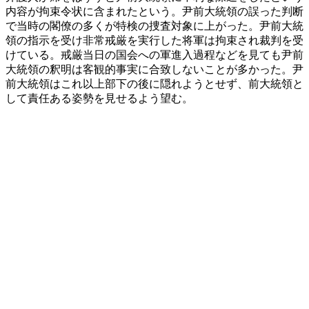
内容が拘束令状に含まれたという。尹前大統領の誤った判断
で当時の閣僚の多くが特検の捜査対象に上がった。尹前大統
領の指示を受け非常戒厳を実行した将軍は拘束され裁判を受
けている。戒厳当日の国会への軍進入過程などを見ても尹前
大統領の釈明は客観的事実に合致しないことが多かった。尹
前大統領はこれ以上部下の後に隠れようとせず、前大統領と
して責任ある姿勢を見せるよう望む。