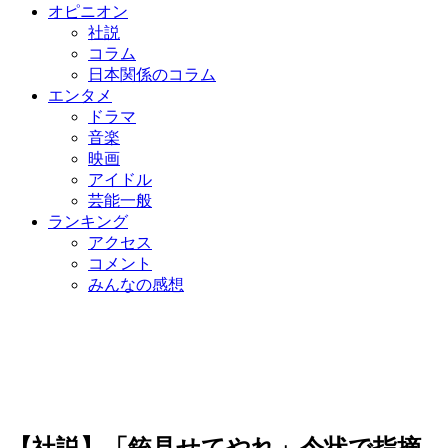
オピニオン
社説
コラム
日本関係のコラム
エンタメ
ドラマ
音楽
映画
アイドル
芸能一般
ランキング
アクセス
コメント
みんなの感想
【社説】「銃見せてやれ」令状で指摘