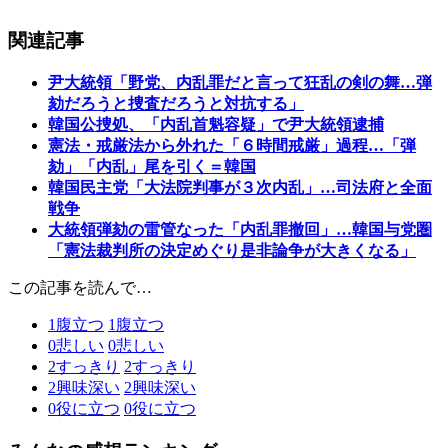
関連記事
尹大統領「野党、内乱罪だと言って狂乱の剣の舞…弾
劾だろうと捜査だろうと対抗する」
韓国公捜処、「内乱首魁容疑」で尹大統領逮捕
憲法・戒厳法から外れた「６時間戒厳」過程…「弾
劾」「内乱」尾を引く＝韓国
韓国民主党「大法院判事が３次内乱」…司法府と全面
戦争
大統領弾劾の雷管なった「内乱罪撤回」…韓国与党圏
「憲法裁判所の決定めぐり是非論争が大きくなる」
この記事を読んで…
1
腹立つ
1
腹立つ
0
悲しい
0
悲しい
2
すっきり
2
すっきり
2
興味深い
2
興味深い
0
役に立つ
0
役に立つ