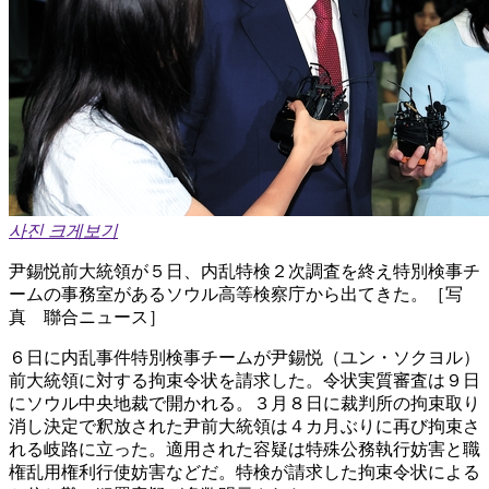
사진 크게보기
尹錫悦前大統領が５日、内乱特検２次調査を終え特別検事チ
ームの事務室があるソウル高等検察庁から出てきた。［写
真 聯合ニュース］
６日に内乱事件特別検事チームが尹錫悦（ユン・ソクヨル）
前大統領に対する拘束令状を請求した。令状実質審査は９日
にソウル中央地裁で開かれる。３月８日に裁判所の拘束取り
消し決定で釈放された尹前大統領は４カ月ぶりに再び拘束さ
れる岐路に立った。適用された容疑は特殊公務執行妨害と職
権乱用権利行使妨害などだ。特検が請求した拘束令状による