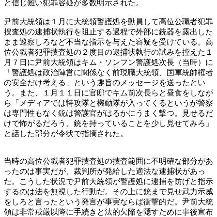
と信じ難い犯罪容疑が多数明示された。
尹前大統領は１月に大統領警護処を動員して高位公職者犯罪
捜査処の逮捕状執行を阻止する過程で外部に銃器を露出した
まま巡察しろなど不当な指示を与えた容疑を受けている。高
位公職者犯罪捜査処の２度目の逮捕状執行の試みを控えた１
月７日に尹前大統領はキム・ソンフン警護処次長（当時）に
「警護処は政治陣営に関係なく前現職大統領、国軍統帥権者
の安全だけ考える」という趣旨のメッセージを送ったとい
う。また、１月１１日に官邸でキム前次長らと昼食をしなが
ら「メディアでは特攻隊と機動隊が入ってくるというが警察
は専門性もなく銃は警護官がはるかにうまく撃つ。見せるだ
けで怖がるだろう。銃を持っていることを少し見せてみろ」
と話した部分が令状で指摘された。
当時の高位公職者犯罪捜査処の捜査範囲に不明確な部分があ
ったのは事実だが、裁判所が発給した適法な逮捕状があっ
た。こうした状況で尹前大統領が警護処に逮捕を防げと指示
するのは法を無視した行動だ。その上に銃まで見せ武力示威
をしろと言ったという発言が事実ならば衝撃的だ。尹前大統
領は非常戒厳以降に手続きと法的欠陥を隠すために事後宣布