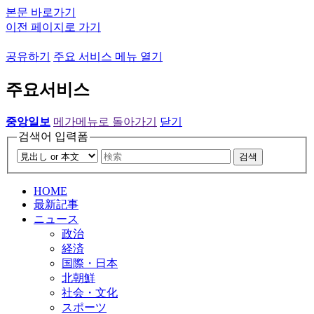
본문 바로가기
이전 페이지로 가기
공유하기
주요 서비스 메뉴 열기
주요서비스
중앙일보
메가메뉴로 돌아가기
닫기
검색어 입력폼
검색
HOME
最新記事
ニュース
政治
経済
国際・日本
北朝鮮
社会・文化
スポーツ