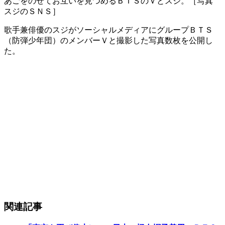
あごをのせてお互いを見つめるＢＴＳのＶとスジ。［写真
スジのＳＮＳ］ ​
歌手兼俳優のスジがソーシャルメディアにグループＢＴＳ
（防弾少年団）のメンバーＶと撮影した写真数枚を公開し
た。
関連記事