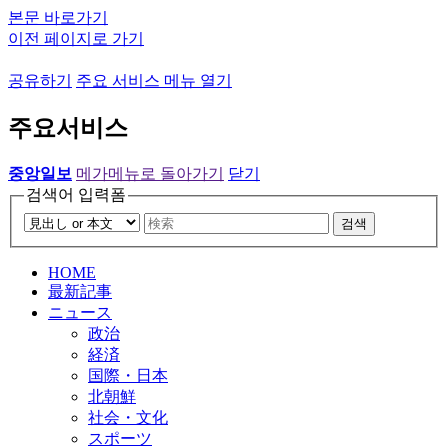
본문 바로가기
이전 페이지로 가기
공유하기
주요 서비스 메뉴 열기
주요서비스
중앙일보
메가메뉴로 돌아가기
닫기
검색어 입력폼
검색
HOME
最新記事
ニュース
政治
経済
国際・日本
北朝鮮
社会・文化
スポーツ