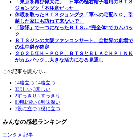
「東京を再び偉大に」 日本の極右帽子着用のＢＴＳ
ジョングク「不注意だった」
休暇を取ったＢＴＳジョングク「軍への宅配ＮＯ、引
越した家にも訪ねて来ないで」
「除隊」で一つになったＢＴＳ…“完全体”でカムバッ
ク
ＢＴＳジンの大阪ファンコンサート、全世界の劇場で
の生中継が確定
２０２５年Ｋ－ＰＯＰ、ＢＴＳとＢＬＡＣＫＰＩＮＫ
がカムバック…大きな活力になる見通し
この記事を読んで…
14
腹立つ
14
腹立つ
3
悲しい
3
悲しい
2
すっきり
2
すっきり
8
興味深い
8
興味深い
7
役に立つ
7
役に立つ
みんなの感想ランキング
エンタメ 記事