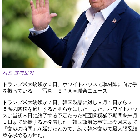
사진 크게보기
トランプ米大統領が６日、ホワイトハウスで取材陣に向け手
を振っている。［写真 ＥＰＡ＝聯合ニュース］
トランプ米大統領が７日、韓国製品に対し８月１日から２
５％の関税を適用すると明らかにした。また、ホワイトハウ
スは当初８日に終了する予定だった相互関税猶予期間を来月
１日まで延長すると発表した。韓国政府は事実上今月末まで
「交渉の時間」が延びたとみて、続く韓米交渉で最大限妥結
策を求める方針だ。