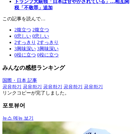
トランプ大統領「日本は甘やかされている」…相互関
税「不敬罪」追加
この記事を読んで…
2
腹立つ
2
腹立つ
0
悲しい
0
悲しい
2
すっきり
2
すっきり
3
興味深い
3
興味深い
0
役に立つ
0
役に立つ
みんなの感想ランキング
国際・日本 記事
공유하기
공유하기
공유하기
공유하기
공유하기
リンクコピーが完了しました。
포토뷰어
뉴스 메뉴 보기