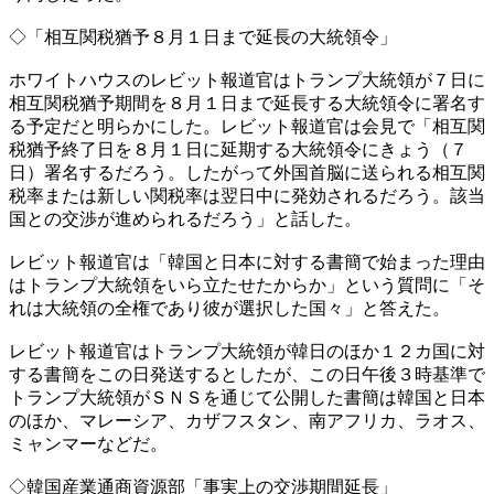
◇「相互関税猶予８月１日まで延長の大統領令」
ホワイトハウスのレビット報道官はトランプ大統領が７日に
相互関税猶予期間を８月１日まで延長する大統領令に署名す
る予定だと明らかにした。レビット報道官は会見で「相互関
税猶予終了日を８月１日に延期する大統領令にきょう（７
日）署名するだろう。したがって外国首脳に送られる相互関
税率または新しい関税率は翌日中に発効されるだろう。該当
国との交渉が進められるだろう」と話した。
レビット報道官は「韓国と日本に対する書簡で始まった理由
はトランプ大統領をいら立たせたからか」という質問に「そ
れは大統領の全権であり彼が選択した国々」と答えた。
レビット報道官はトランプ大統領が韓日のほか１２カ国に対
する書簡をこの日発送するとしたが、この日午後３時基準で
トランプ大統領がＳＮＳを通じて公開した書簡は韓国と日本
のほか、マレーシア、カザフスタン、南アフリカ、ラオス、
ミャンマーなどだ。
◇韓国産業通商資源部「事実上の交渉期間延長」