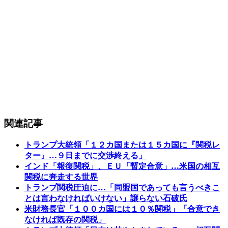
関連記事
トランプ大統領「１２カ国または１５カ国に『関税レ
ター』…９日までに交渉終える」
インド「報復関税」、ＥＵ「暫定合意」…米国の相互
関税に奔走する世界
トランプ関税圧迫に…「同盟国であっても言うべきこ
とは言わなければいけない」譲らない石破氏
米財務長官「１００カ国には１０％関税」「合意でき
なければ既存の関税」