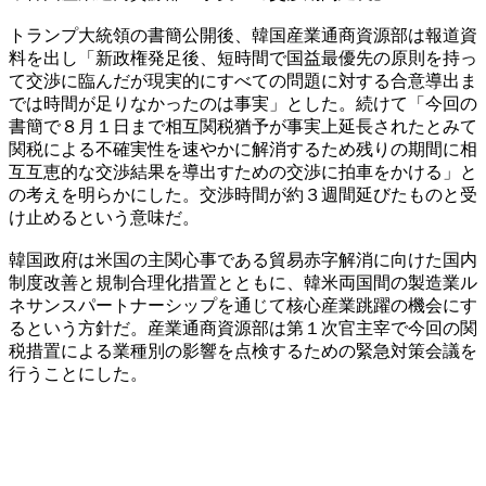
トランプ大統領の書簡公開後、韓国産業通商資源部は報道資
料を出し「新政権発足後、短時間で国益最優先の原則を持っ
て交渉に臨んだが現実的にすべての問題に対する合意導出ま
では時間が足りなかったのは事実」とした。続けて「今回の
書簡で８月１日まで相互関税猶予が事実上延長されたとみて
関税による不確実性を速やかに解消するため残りの期間に相
互互恵的な交渉結果を導出すための交渉に拍車をかける」と
の考えを明らかにした。交渉時間が約３週間延びたものと受
け止めるという意味だ。
韓国政府は米国の主関心事である貿易赤字解消に向けた国内
制度改善と規制合理化措置とともに、韓米両国間の製造業ル
ネサンスパートナーシップを通じて核心産業跳躍の機会にす
るという方針だ。産業通商資源部は第１次官主宰で今回の関
税措置による業種別の影響を点検するための緊急対策会議を
行うことにした。