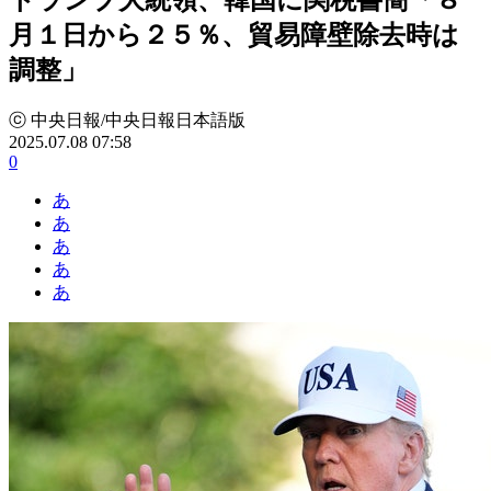
月１日から２５％、貿易障壁除去時は
調整」
ⓒ 中央日報/中央日報日本語版
2025.07.08 07:58
0
あ
あ
あ
あ
あ