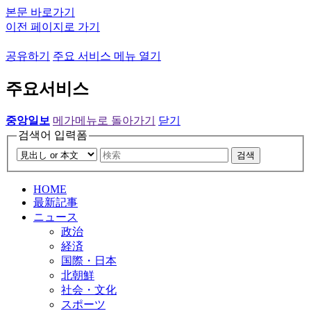
본문 바로가기
이전 페이지로 가기
공유하기
주요 서비스 메뉴 열기
주요서비스
중앙일보
메가메뉴로 돌아가기
닫기
검색어 입력폼
검색
HOME
最新記事
ニュース
政治
経済
国際・日本
北朝鮮
社会・文化
スポーツ