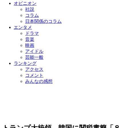
オピニオン
社説
コラム
日本関係のコラム
エンタメ
ドラマ
音楽
映画
アイドル
芸能一般
ランキング
アクセス
コメント
みんなの感想
トランプ大統領、韓国に関税書簡「８