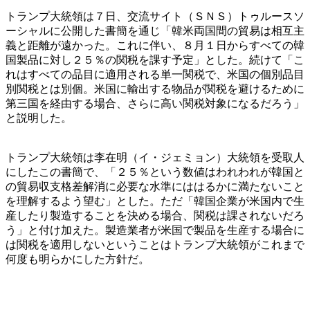
トランプ大統領は７日、交流サイト（ＳＮＳ）トゥルースソ
ーシャルに公開した書簡を通じ「韓米両国間の貿易は相互主
義と距離が遠かった。これに伴い、８月１日からすべての韓
国製品に対し２５％の関税を課す予定」とした。続けて「こ
れはすべての品目に適用される単一関税で、米国の個別品目
別関税とは別個。米国に輸出する物品が関税を避けるために
第三国を経由する場合、さらに高い関税対象になるだろう」
と説明した。
トランプ大統領は李在明（イ・ジェミョン）大統領を受取人
にしたこの書簡で、「２５％という数値はわれわれが韓国と
の貿易収支格差解消に必要な水準にははるかに満たないこと
を理解するよう望む」とした。ただ「韓国企業が米国内で生
産したり製造することを決める場合、関税は課されないだろ
う」と付け加えた。製造業者が米国で製品を生産する場合に
は関税を適用しないということはトランプ大統領がこれまで
何度も明らかにした方針だ。