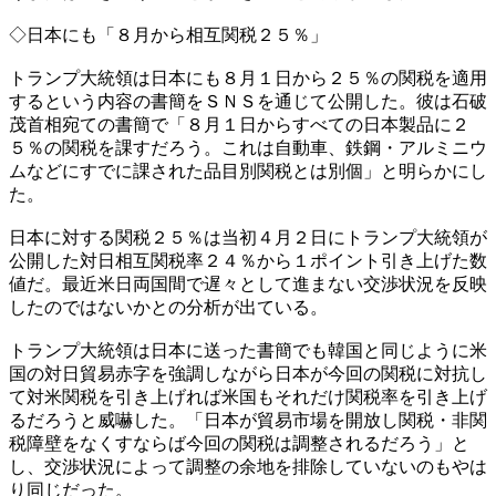
◇日本にも「８月から相互関税２５％」
トランプ大統領は日本にも８月１日から２５％の関税を適用
するという内容の書簡をＳＮＳを通じて公開した。彼は石破
茂首相宛ての書簡で「８月１日からすべての日本製品に２
５％の関税を課すだろう。これは自動車、鉄鋼・アルミニウ
ムなどにすでに課された品目別関税とは別個」と明らかにし
た。
日本に対する関税２５％は当初４月２日にトランプ大統領が
公開した対日相互関税率２４％から１ポイント引き上げた数
値だ。最近米日両国間で遅々として進まない交渉状況を反映
したのではないかとの分析が出ている。
トランプ大統領は日本に送った書簡でも韓国と同じように米
国の対日貿易赤字を強調しながら日本が今回の関税に対抗し
て対米関税を引き上げれば米国もそれだけ関税率を引き上げ
るだろうと威嚇した。「日本が貿易市場を開放し関税・非関
税障壁をなくすならば今回の関税は調整されるだろう」と
し、交渉状況によって調整の余地を排除していないのもやは
り同じだった。