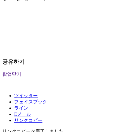
공유하기
팝업닫기
ツイッター
フェイスブック
ライン
Eメール
リンクコピー
リンクコピーが完了しました。