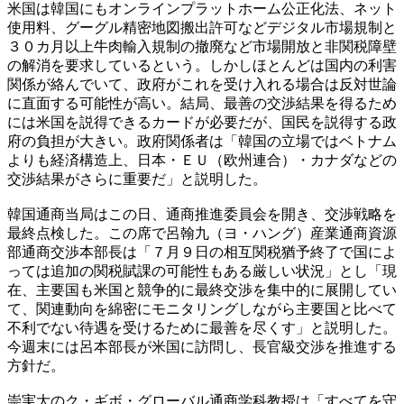
米国は韓国にもオンラインプラットホーム公正化法、ネット
使用料、グーグル精密地図搬出許可などデジタル市場規制と
３０カ月以上牛肉輸入規制の撤廃など市場開放と非関税障壁
の解消を要求しているという。しかしほとんどは国内の利害
関係が絡んでいて、政府がこれを受け入れる場合は反対世論
に直面する可能性が高い。結局、最善の交渉結果を得るため
には米国を説得できるカードが必要だが、国民を説得する政
府の負担が大きい。政府関係者は「韓国の立場ではベトナム
よりも経済構造上、日本・ＥＵ（欧州連合）・カナダなどの
交渉結果がさらに重要だ」と説明した。
韓国通商当局はこの日、通商推進委員会を開き、交渉戦略を
最終点検した。この席で呂翰九（ヨ・ハング）産業通商資源
部通商交渉本部長は「７月９日の相互関税猶予終了で国によ
っては追加の関税賦課の可能性もある厳しい状況」とし「現
在、主要国も米国と競争的に最終交渉を集中的に展開してい
て、関連動向を綿密にモニタリングしながら主要国と比べて
不利でない待遇を受けるために最善を尽くす」と説明した。
今週末には呂本部長が米国に訪問し、長官級交渉を推進する
方針だ。
崇実大のク・ギボ・グローバル通商学科教授は「すべてを守