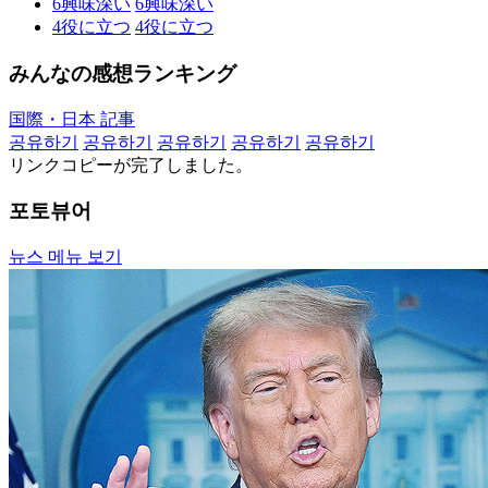
6
興味深い
6
興味深い
4
役に立つ
4
役に立つ
みんなの感想ランキング
国際・日本 記事
공유하기
공유하기
공유하기
공유하기
공유하기
リンクコピーが完了しました。
포토뷰어
뉴스 메뉴 보기