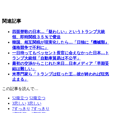
関連記事
四面楚歌の日本…「疑わしい」というトランプ大統
領、即時関税３５％で脅迫
韓国、相互関税が現実化したら…「日独に『機械類』
価格競争で不利に」
一日待ってもベッセント長官に会えなかった日本…ト
ランプ大統領「自動車貿易は不公平」
最初の交渉からこじれた米日…日本メディア「早期妥
結は難しい」
米専門家ら「トランプは狂った王…彼が終われば狂気
止まる」
この記事を読んで…
52
腹立つ
52
腹立つ
3
悲しい
3
悲しい
7
すっきり
7
すっきり