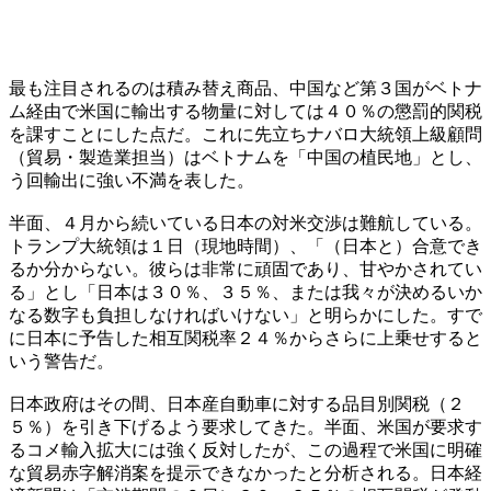
最も注目されるのは積み替え商品、中国など第３国がベトナ
ム経由で米国に輸出する物量に対しては４０％の懲罰的関税
を課すことにした点だ。これに先立ちナバロ大統領上級顧問
（貿易・製造業担当）はベトナムを「中国の植民地」とし、
う回輸出に強い不満を表した。
半面、４月から続いている日本の対米交渉は難航している。
トランプ大統領は１日（現地時間）、「（日本と）合意でき
るか分からない。彼らは非常に頑固であり、甘やかされてい
る」とし「日本は３０％、３５％、または我々が決めるいか
なる数字も負担しなければいけない」と明らかにした。すで
に日本に予告した相互関税率２４％からさらに上乗せすると
いう警告だ。
日本政府はその間、日本産自動車に対する品目別関税（２
５％）を引き下げるよう要求してきた。半面、米国が要求す
るコメ輸入拡大には強く反対したが、この過程で米国に明確
な貿易赤字解消案を提示できなかったと分析される。日本経