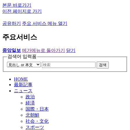
본문 바로가기
이전 페이지로 가기
공유하기
주요 서비스 메뉴 열기
주요서비스
중앙일보
메가메뉴로 돌아가기
닫기
검색어 입력폼
검색
HOME
最新記事
ニュース
政治
経済
国際・日本
北朝鮮
社会・文化
スポーツ