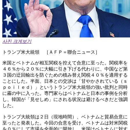
사진 크게보기
トランプ米大統領 ［ＡＦＰ＝聯合ニュース］
米国とベトナムが相互関税を控えて合意に至った。関税率を
４６％から２０％に大幅に引き下げる代わりに、中国など第
３国の迂回輸出を防ぐための積み替え関税４０％を適用する
ことにした。半面、日本との交渉は「甘やかされている（ｓ
ｐｏｉｌｅｄ）」というトランプ米大統領の強い批判と同時
に霧の中に入った。専門家らはベトナムと日本の事例を分析
し、韓国が「見せしめ」にされる状況は避けるべきだと強調
した。
トランプ大統領は２日（現地時間）、ベトナムと貿易合意に
至ったと発表した。今回の合意を受け、ベトナムは対米関税
を０％にして市場を全面的に開放し、米国はベトナムに対す