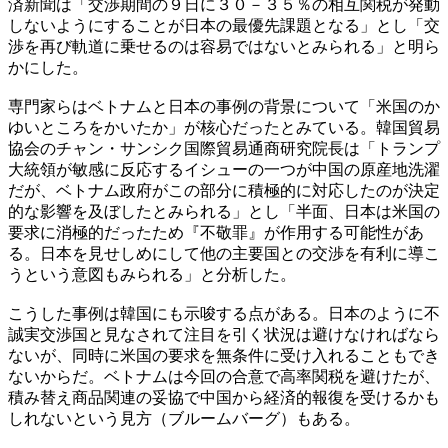
済新聞は「交渉期間の９日に３０－３５％の相互関税が発動
しないようにすることが日本の最優先課題となる」とし「交
渉を再び軌道に乗せるのは容易ではないとみられる」と明ら
かにした。
専門家らはベトナムと日本の事例の背景について「米国のか
ゆいところをかいたか」が核心だったとみている。韓国貿易
協会のチャン・サンシク国際貿易通商研究院長は「トランプ
大統領が敏感に反応するイシューの一つが中国の原産地洗濯
だが、ベトナム政府がこの部分に積極的に対応したのが決定
的な影響を及ぼしたとみられる」とし「半面、日本は米国の
要求に消極的だったため『不敬罪』が作用する可能性があ
る。日本を見せしめにして他の主要国との交渉を有利に導こ
うという意図もみられる」と分析した。
こうした事例は韓国にも示唆する点がある。日本のように不
誠実交渉国と見なされて注目を引く状況は避けなければなら
ないが、同時に米国の要求を無条件に受け入れることもでき
ないからだ。ベトナムは今回の合意で高率関税を避けたが、
積み替え商品関連の妥協で中国から経済的報復を受けるかも
しれないという見方（ブルームバーグ）もある。