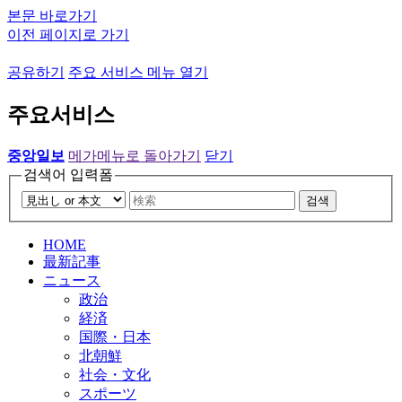
본문 바로가기
이전 페이지로 가기
공유하기
주요 서비스 메뉴 열기
주요서비스
중앙일보
메가메뉴로 돌아가기
닫기
검색어 입력폼
검색
HOME
最新記事
ニュース
政治
経済
国際・日本
北朝鮮
社会・文化
スポーツ