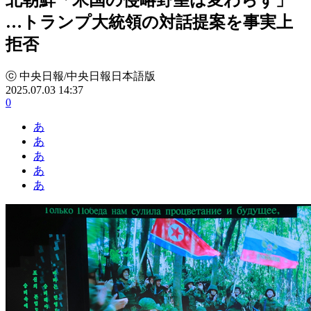
…トランプ大統領の対話提案を事実上
拒否
ⓒ 中央日報/中央日報日本語版
2025.07.03 14:37
0
あ
あ
あ
あ
あ