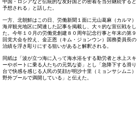
中国・ロシアなど伝統的な友好国との密着を当分継続すると
予想される」と話した。
一方、北朝鮮はこの日、労働新聞１面に元山葛麻（カルマ）
海岸観光地区に関連した記事を掲載し、大々的な宣伝戦をし
た。今年１０月の労働党創建８０周年記念行事と年末の第９
回党大会を控え、金正恩（キム・ジョンウン）国務委員長の
治績を浮き彫りにする狙いがあると解釈される。
同紙は「波が立つ海に入って海水浴をする勤労者と水上スキ
ーやボートに乗る人たちの元気な姿」とし「急降下する滑り
台で快感を感じる人民の笑顔が明沙十里（ミョンサシムニ）
野外プールで満開している」と伝えた。