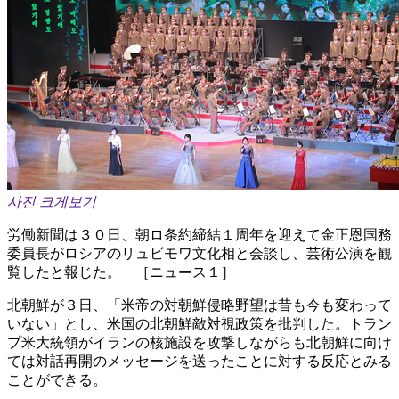
사진 크게보기
労働新聞は３０日、朝ロ条約締結１周年を迎えて金正恩国務
委員長がロシアのリュビモワ文化相と会談し、芸術公演を観
覧したと報じた。 ［ニュース１］
北朝鮮が３日、「米帝の対朝鮮侵略野望は昔も今も変わって
いない」とし、米国の北朝鮮敵対視政策を批判した。トラン
プ米大統領がイランの核施設を攻撃しながらも北朝鮮に向け
ては対話再開のメッセージを送ったことに対する反応とみる
ことができる。