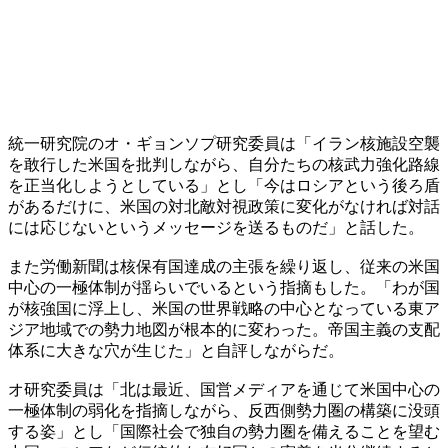
統一研究院のオ・ギョンソプ研究委員は「イラン核施設空襲
を敢行した米国を批判しながら、自分たちの核武力強化路線
を正当化しようとしている」とし「今はロシアという後ろ盾
があるだけに、米国の対北敵対視政策に変化がなければ対話
には応じないというメッセージを送るものだ」と話した。
また労働新聞は核保有国達成の主張を繰り返し、従来の米国
中心の一極体制が揺らいでいるという指摘もした。「わが国
が核強国に浮上し、米国の世界戦略の中心となっている東ア
ジア地域での勢力地図が根本的に変わった。帝国主義の支配
体系に大きな穴が生じた」と自評しながらだ。
オ研究委員は「北は最近、国営メディアを通じて米国中心の
一極体制の弱化を指摘しながら、反西側勢力圏の構築に没頭
する姿」とし「国際社会で独自の勢力圏を備えることを望む