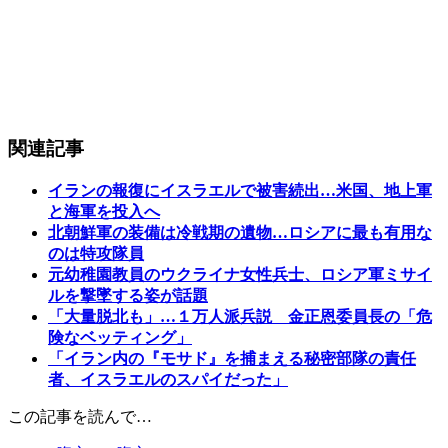
関連記事
イランの報復にイスラエルで被害続出…米国、地上軍
と海軍を投入へ
北朝鮮軍の装備は冷戦期の遺物…ロシアに最も有用な
のは特攻隊員
元幼稚園教員のウクライナ女性兵士、ロシア軍ミサイ
ルを撃墜する姿が話題
「大量脱北も」…１万人派兵説 金正恩委員長の「危
険なベッティング」
「イラン内の『モサド』を捕まえる秘密部隊の責任
者、イスラエルのスパイだった」
この記事を読んで…