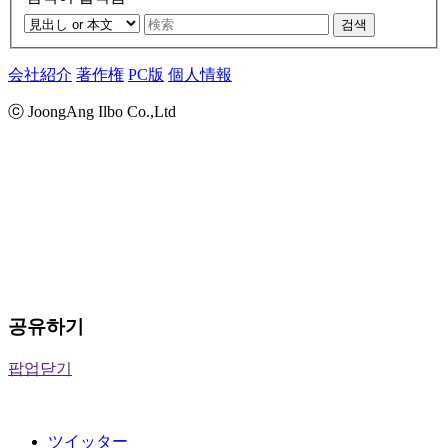
검색
会社紹介
著作権
PC版
個人情報
ⓒ JoongAng Ilbo Co.,Ltd
공유하기
팝업닫기
ツイッター