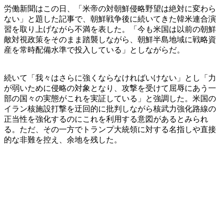
労働新聞はこの日、「米帝の対朝鮮侵略野望は絶対に変わら
ない」と題した記事で、朝鮮戦争後に続いてきた韓米連合演
習を取り上げながら不満を表した。「今も米国は以前の朝鮮
敵対視政策をそのまま踏襲しながら、朝鮮半島地域に戦略資
産を常時配備水準で投入している」としながらだ。
続いて「我々はさらに強くならなければいけない」とし「力
が弱いために侵略の対象となり、攻撃を受けて屈辱にあう一
部の国々の実態がこれを実証している」と強調した。米国の
イラン核施設打撃を迂回的に批判しながら核武力強化路線の
正当性を強化するのにこれを利用する意図があるとみられ
る。ただ、その一方でトランプ大統領に対する名指しや直接
的な非難を控え、余地を残した。