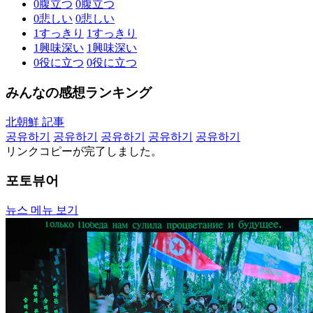
0
腹立つ
0
腹立つ
0
悲しい
0
悲しい
1
すっきり
1
すっきり
1
興味深い
1
興味深い
0
役に立つ
0
役に立つ
みんなの感想ランキング
北朝鮮 記事
공유하기
공유하기
공유하기
공유하기
공유하기
リンクコピーが完了しました。
포토뷰어
뉴스 메뉴 보기