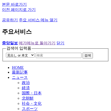
본문 바로가기
이전 페이지로 가기
공유하기
주요 서비스 메뉴 열기
주요서비스
중앙일보
메가메뉴로 돌아가기
닫기
검색어 입력폼
검색
HOME
最新記事
ニュース
政治
経済
国際・日本
北朝鮮
社会・文化
スポーツ