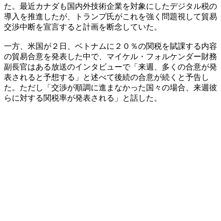
た。最近カナダも国内外技術企業を対象にしたデジタル税の
導入を推進したが、トランプ氏がこれを強く問題視して貿易
交渉中断を宣言すると計画を断念していた。
一方、米国が２日、ベトナムに２０％の関税を賦課する内容
の貿易合意を発表した中で、マイケル・フォルケンダー財務
副長官はある放送のインタビューで「来週、多くの合意が発
表されると予想する」と述べて後続の合意が続くと予告し
た。ただし「交渉が順調に進まなかった国々の場合、来週彼
らに対する関税率が発表される」と話した。