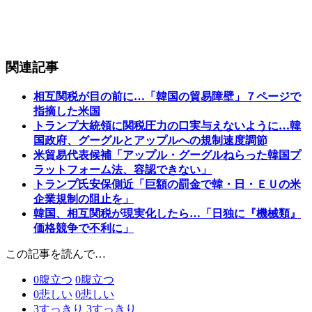
関連記事
相互関税が目の前に…「韓国の貿易障壁」７ページで
指摘した米国
トランプ大統領に関税圧力の口実与えないように…韓
国政府、グーグルとアップルへの規制速度調節
米貿易代表候補「アップル・グーグルねらった韓国プ
ラットフォーム法、容認できない」
トランプ氏安保側近「巨額の罰金で韓・日・ＥＵの米
企業規制の阻止を」
韓国、相互関税が現実化したら…「日独に『機械類』
価格競争で不利に」
この記事を読んで…
0
腹立つ
0
腹立つ
0
悲しい
0
悲しい
3
すっきり
3
すっきり