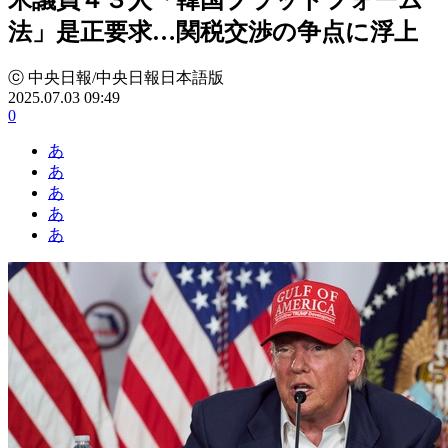
法」是正要求…関税交渉の争点に浮上
ⓒ 中央日報/中央日報日本語版
2025.07.03 09:49
0
あ
あ
あ
あ
あ