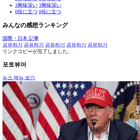
3
興味深い
3
興味深い
0
役に立つ
0
役に立つ
みんなの感想ランキング
国際・日本 記事
공유하기
공유하기
공유하기
공유하기
공유하기
リンクコピーが完了しました。
포토뷰어
뉴스 메뉴 보기