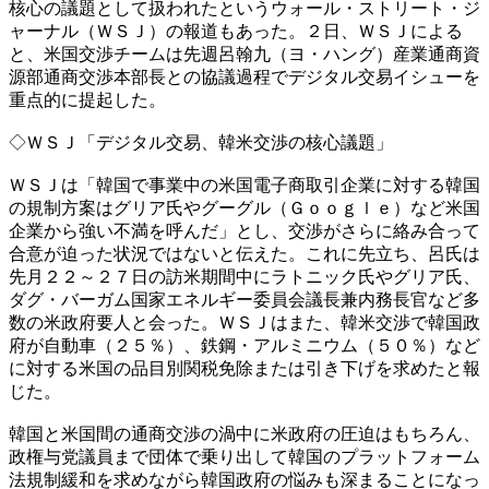
核心の議題として扱われたというウォール・ストリート・ジ
ャーナル（ＷＳＪ）の報道もあった。２日、ＷＳＪによる
と、米国交渉チームは先週呂翰九（ヨ・ハング）産業通商資
源部通商交渉本部長との協議過程でデジタル交易イシューを
重点的に提起した。
◇ＷＳＪ「デジタル交易、韓米交渉の核心議題」
ＷＳＪは「韓国で事業中の米国電子商取引企業に対する韓国
の規制方案はグリア氏やグーグル（Ｇｏｏｇｌｅ）など米国
企業から強い不満を呼んだ」とし、交渉がさらに絡み合って
合意が迫った状況ではないと伝えた。これに先立ち、呂氏は
先月２２～２７日の訪米期間中にラトニック氏やグリア氏、
ダグ・バーガム国家エネルギー委員会議長兼内務長官など多
数の米政府要人と会った。ＷＳＪはまた、韓米交渉で韓国政
府が自動車（２５％）、鉄鋼・アルミニウム（５０％）など
に対する米国の品目別関税免除または引き下げを求めたと報
じた。
韓国と米国間の通商交渉の渦中に米政府の圧迫はもちろん、
政権与党議員まで団体で乗り出して韓国のプラットフォーム
法規制緩和を求めながら韓国政府の悩みも深まることになっ