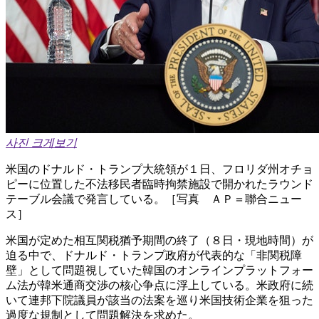
사진 크게보기
米国のドナルド・トランプ大統領が１日、フロリダ州オチョ
ピーに位置した不法移民者臨時拘禁施設で開かれたラウンド
テーブル会議で発言している。［写真 ＡＰ＝聯合ニュー
ス］
米国が定めた相互関税猶予期間の終了（８日・現地時間）が
迫る中で、ドナルド・トランプ政府が代表的な「非関税障
壁」として問題視していた韓国のオンラインプラットフォー
ム法が韓米通商交渉の核心争点に浮上している。米政府に続
いて連邦下院議員が該当の法案を巡り米国技術企業を狙った
過度な規制として問題解決を求めた。