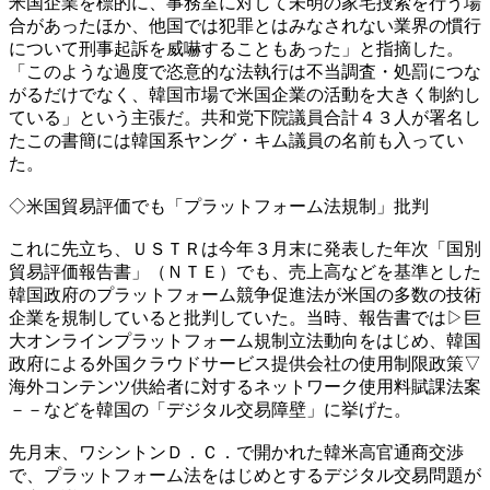
米国企業を標的に、事務室に対して未明の家宅捜索を行う場
合があったほか、他国では犯罪とはみなされない業界の慣行
について刑事起訴を威嚇することもあった」と指摘した。
「このような過度で恣意的な法執行は不当調査・処罰につな
がるだけでなく、韓国市場で米国企業の活動を大きく制約し
ている」という主張だ。共和党下院議員合計４３人が署名し
たこの書簡には韓国系ヤング・キム議員の名前も入ってい
た。
◇米国貿易評価でも「プラットフォーム法規制」批判
これに先立ち、ＵＳＴＲは今年３月末に発表した年次「国別
貿易評価報告書」（ＮＴＥ）でも、売上高などを基準とした
韓国政府のプラットフォーム競争促進法が米国の多数の技術
企業を規制していると批判していた。当時、報告書では▷巨
大オンラインプラットフォーム規制立法動向をはじめ、韓国
政府による外国クラウドサービス提供会社の使用制限政策▽
海外コンテンツ供給者に対するネットワーク使用料賦課法案
－－などを韓国の「デジタル交易障壁」に挙げた。
先月末、ワシントンＤ．Ｃ．で開かれた韓米高官通商交渉
で、プラットフォーム法をはじめとするデジタル交易問題が