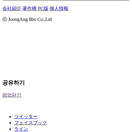
会社紹介
著作権
PC版
個人情報
ⓒ JoongAng Ilbo Co.,Ltd
공유하기
팝업닫기
ツイッター
フェイスブック
ライン