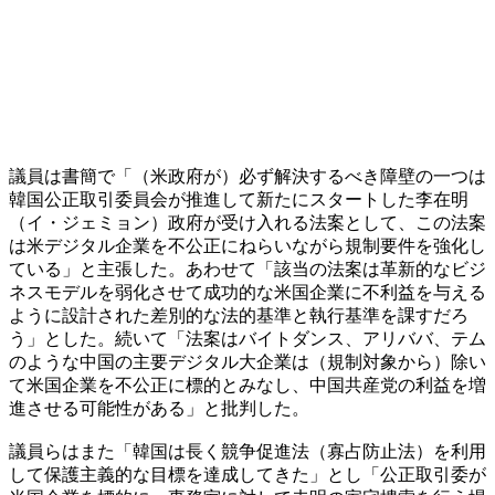
議員は書簡で「（米政府が）必ず解決するべき障壁の一つは
韓国公正取引委員会が推進して新たにスタートした李在明
（イ・ジェミョン）政府が受け入れる法案として、この法案
は米デジタル企業を不公正にねらいながら規制要件を強化し
ている」と主張した。あわせて「該当の法案は革新的なビジ
ネスモデルを弱化させて成功的な米国企業に不利益を与える
ように設計された差別的な法的基準と執行基準を課すだろ
う」とした。続いて「法案はバイトダンス、アリババ、テム
のような中国の主要デジタル大企業は（規制対象から）除い
て米国企業を不公正に標的とみなし、中国共産党の利益を増
進させる可能性がある」と批判した。
議員らはまた「韓国は長く競争促進法（寡占防止法）を利用
して保護主義的な目標を達成してきた」とし「公正取引委が