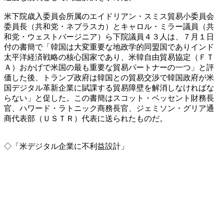
米下院歳入委員会所属のエイドリアン・スミス貿易小委員会
委員長（共和党・ネブラスカ）とキャロル・ミラー議員（共
和党・ウェストバージニア）ら下院議員４３人は、７月１日
付の書簡で「韓国は大変重要な地政学的同盟国でありインド
太平洋経済戦略の核心国家であり、米韓自由貿易協定（ＦＴ
Ａ）おかげで米国の最も重要な貿易パートナーの一つ」と評
価した後、トランプ政府は韓国との貿易交渉で韓国政府が米
国デジタル革新企業に賦課する貿易障壁を解消しなければな
らない」と促した。この書簡はスコット・ベッセント財務長
官、ハワード・ラトニック商務長官、ジェミソン・グリア通
商代表部（ＵＳＴＲ）代表に送られたものだ。
◇「米デジタル企業に不利益設計」